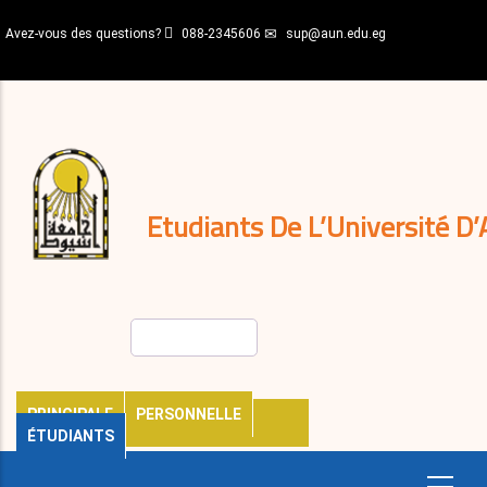
Aller
Avez-vous des questions?
088-2345606
sup@aun.edu.eg
au
contenu
N-
principal
Home
Règlements
&
décisions
Expatriés
Journal
Etudiants De L’Université D’
Rechercher
PRINCIPALE
PERSONNELLE
ÉTUDIANTS