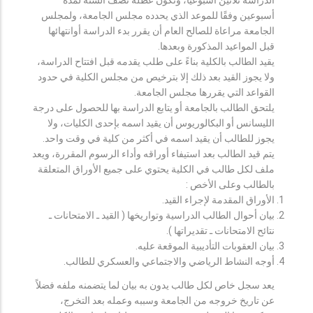
أسبوعين وفقًا للموعد الذي يحدده مجلس الجامعة، ولمجلس
الجامعة مراعاة للصالح العام أن يقرر بدء الدراسة أوانتهائها
قبل المواعيد المذكورة وبعدها.
يقيد الطالب بالكلية بناءً على طلب يقدمه قبل افتتاح الدراسة،
ولا يجوز القيد بعد ذلك إلا بترخيص من مجلس الكلية في حدود
القواعد التي يقررها مجلس الجامعة.
يلتحق الطالب بالجامعة أو يتابع الدراسة بها للحصول على درجة
الليسانس أو البكالوريوس أن يقيد اسمه بإحدى الكليات، ولا
يجوز للطالب أن يقيد اسمه في أكثر من كلية في وقت واحد.
يتم قيد الطالب بعد استيفاء أوراقه وأداء الرسوم المقررة، ويعد
ملف لكل طالب في الكلية يحتوي على جميع الأوراق المتعلقة
بالطالب وعلى الأخص :
الأوراق المقدمة لإجراء القيد.
بيان أحوال الطالب الدراسية وتواريخها ( القيد ـ الامتحانات ـ
نتائح الامتحانات ـ تقديراتها ).
بيان العقوبات التأديبية الموقعة عليه.
أوجه النشاط الرياضي والاجتماعي والعسكري للطالب.
يعد سجل خاص لكل طالب يدون به بيان لما يتضمنه ملفه فضلاً
عن تاريخ خروجه من الجامعة وسببه وعمله بعد التخرج،