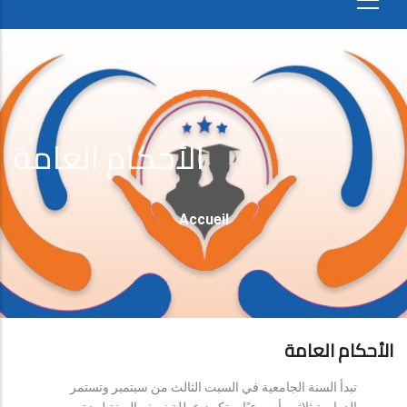
الأحكام العامة
Fil
Accueil
D'Ariane
الأحكام العامة
تبدأ السنة الجامعية في السبت الثالث من سبتمبر وتستمر
الدراسة ثلاثين أسبوعيًا، وتكون عطلة نصف السنة لمدة