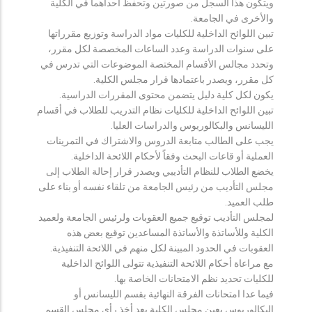
ويتكون هذا السجل من صورتين وتحفظ احداهما في الكلية
والأخرى في الجامعة.
تبين اللوائح الداخلية للكليات مواد الدراسة وتوزيع مقرراتها
على سنوات الدراسة وعدد الساعات المخصصة لكل مقرر،
وتحدد مجالس الأقسام المختصة الموضوعات التي تدرس في
كل مقرر، ويصدر باعتمادها قرار مجلس الكلية.
يكون لكل كلية دليل يتضمن محتوى المقررات الدراسية.
تبين اللوائح الداخلية للكليات نظام التدريب للطلاب في أقسام
الليسانس والبكالوريوس والدراسات العليا.
يجب على الطالب متابعة الدروس والاشتراك في التمرينات
العملية أو قاعات البحث وفقاً لأحكام اللائحة الداخلية.
يخضع الطلاب للنظام التأديبي ويصدر قرار إحالة الطلاب إلى
مجلس التأديب من رئيس الجامعة من تلقاء نفسه أو بناء على
طلب العميد.
لمجلس التأديب توقيع جميع العقوبات ولرئيس الجامعة ولعميد
الكلية وللأساتذة والأساتذة المساعدين توقيع بعض هذه
العقوبات في الحدود المبينة لكل منهم في اللائحة التنفيذية.
مع مراعاة أحكام اللائحة التنفيذية تتولى اللوائح الداخلية
للكليات تحديد نظم الامتحانات الخاصة بها.
فيما عدا امتحانات الفرقة النهائية بقسم الليسانس أو
البكالوريوس يعين مجلس الكلية بعد أخذ رأي مجلس القسم