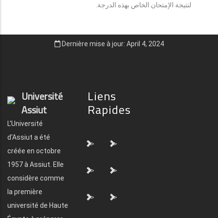
لنتيجة الإمتحان الخاص بهذه الدرجة.
Dernière mise à jour: April 4, 2024
Liens
Université
Rapides
Assiut
L'Université
d'Assiut a été
">
">
créée en octobre
1957 à Assiut. Elle
">
">
considère comme
la première
">
">
université de Haute