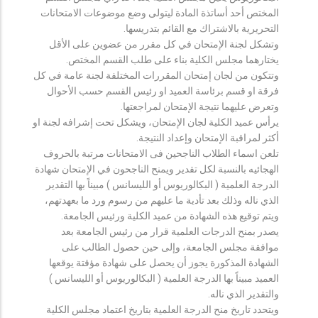
المختص أحد أساتذة المادة ليتولى وضع موضوعات الامتحانات
التحريرية بالاشتراك مع القائم بتدريسها.
وتشكل لجنة الإمتحان في كل مقرر من عضوين على الأقل
يختارهما مجلس الكلية بناء على طلب القسم المختص.
وتتكون من لجان إمتحان المقررات المختلفة لجنة عامة في كل
فرقة او قسم برئاسة العميد او رئيس القسم حسب الأحوال
وتعرض عليهما نتيجة الإمتحان لمراجعتها.
يرأس عميد الكلية لجان الإمتحان، ويشكل تحت إشرافه لجنة او
أكثر لمراقبة الإمتحان وإعداد النتيجة.
تلعن اسماء الطلاب الناجحين فى الامتحانات مرتبة بالحروف
الهجائيه بالنسبة لكل تقدير ويمنح الناجحون في الإمتحان شهادة
الدرجة العلمية ( البكالوريوس أو الليسانس ) مبيناً بها التقدير
الذي ناله وذلك بعد تأدية ما عليهم من رسوم ورد ما بعهدتهم،
ويتم توقيع هذه الشهادة من عميد الكلية ورئيس الجامعة.
يصدر بمنح الدرجات العلمية قرار من رئيس الجامعة بعد
موافقة مجلس الجامعة، وإلى حين حصول الطالب على
الشهادة المذكورة يجوز أن يحصل على شهادة مؤقتة يوقعها
العميد مبيناً بها الدرجة العلمية ( البكالوريوس أو الليسانس )
والتقدير الذي ناله.
ويتحدد تاريخ منح الدرجة العلمية بتاريخ اعتماد مجلس الكلية