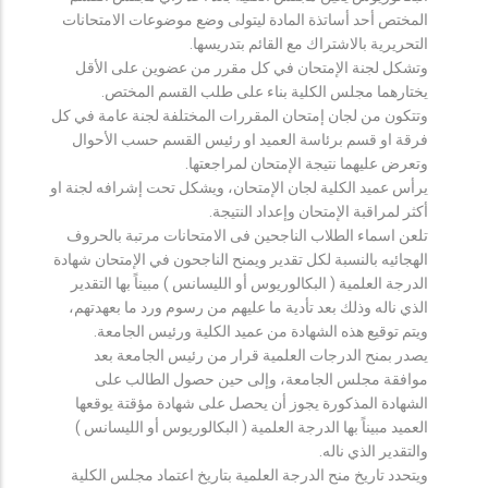
المختص أحد أساتذة المادة ليتولى وضع موضوعات الامتحانات
التحريرية بالاشتراك مع القائم بتدريسها.
وتشكل لجنة الإمتحان في كل مقرر من عضوين على الأقل
يختارهما مجلس الكلية بناء على طلب القسم المختص.
وتتكون من لجان إمتحان المقررات المختلفة لجنة عامة في كل
فرقة او قسم برئاسة العميد او رئيس القسم حسب الأحوال
وتعرض عليهما نتيجة الإمتحان لمراجعتها.
يرأس عميد الكلية لجان الإمتحان، ويشكل تحت إشرافه لجنة او
أكثر لمراقبة الإمتحان وإعداد النتيجة.
تلعن اسماء الطلاب الناجحين فى الامتحانات مرتبة بالحروف
الهجائيه بالنسبة لكل تقدير ويمنح الناجحون في الإمتحان شهادة
الدرجة العلمية ( البكالوريوس أو الليسانس ) مبيناً بها التقدير
الذي ناله وذلك بعد تأدية ما عليهم من رسوم ورد ما بعهدتهم،
ويتم توقيع هذه الشهادة من عميد الكلية ورئيس الجامعة.
يصدر بمنح الدرجات العلمية قرار من رئيس الجامعة بعد
موافقة مجلس الجامعة، وإلى حين حصول الطالب على
الشهادة المذكورة يجوز أن يحصل على شهادة مؤقتة يوقعها
العميد مبيناً بها الدرجة العلمية ( البكالوريوس أو الليسانس )
والتقدير الذي ناله.
ويتحدد تاريخ منح الدرجة العلمية بتاريخ اعتماد مجلس الكلية