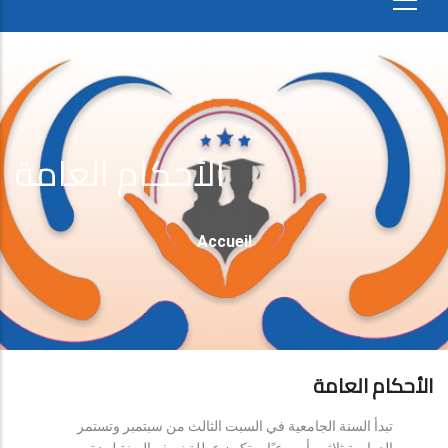
الأحكام العامة
Fil
Accueil
D'Ariane
الأحكام العامة
تبدأ السنة الجامعية في السبت الثالث من سبتمبر وتستمر
الدراسة ثلاثين أسبوعيًا، وتكون عطلة نصف السنة لمدة