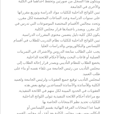
ويتكون هذا السجل من صورتين وتحفظ احداهما في الكلية
والأخرى في الجامعة.
تبين اللوائح الداخلية للكليات مواد الدراسة وتوزيع مقرراتها
على سنوات الدراسة وعدد الساعات المخصصة لكل مقرر،
وتحدد مجالس الأقسام المختصة الموضوعات التي تدرس في
كل مقرر، ويصدر باعتمادها قرار مجلس الكلية.
يكون لكل كلية دليل يتضمن محتوى المقررات الدراسية.
تبين اللوائح الداخلية للكليات نظام التدريب للطلاب في أقسام
الليسانس والبكالوريوس والدراسات العليا.
يجب على الطالب متابعة الدروس والاشتراك في التمرينات
العملية أو قاعات البحث وفقاً لأحكام اللائحة الداخلية.
يخضع الطلاب للنظام التأديبي ويصدر قرار إحالة الطلاب إلى
مجلس التأديب من رئيس الجامعة من تلقاء نفسه أو بناء على
طلب العميد.
لمجلس التأديب توقيع جميع العقوبات ولرئيس الجامعة ولعميد
الكلية وللأساتذة والأساتذة المساعدين توقيع بعض هذه
العقوبات في الحدود المبينة لكل منهم في اللائحة التنفيذية.
مع مراعاة أحكام اللائحة التنفيذية تتولى اللوائح الداخلية
للكليات تحديد نظم الامتحانات الخاصة بها.
فيما عدا امتحانات الفرقة النهائية بقسم الليسانس أو
البكالوريوس يعين مجلس الكلية بعد أخذ رأي مجلس القسم