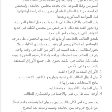
أسبوعين وفقًا للموعد الذي يحدده مجلس الجامعة، ولمجلس
الجامعة مراعاة للصالح العام أن يقرر بدء الدراسة أوانتهائها
قبل المواعيد المذكورة وبعدها.
يقيد الطالب بالكلية بناءً على طلب يقدمه قبل افتتاح الدراسة،
ولا يجوز القيد بعد ذلك إلا بترخيص من مجلس الكلية في حدود
القواعد التي يقررها مجلس الجامعة.
يلتحق الطالب بالجامعة أو يتابع الدراسة بها للحصول على درجة
الليسانس أو البكالوريوس أن يقيد اسمه بإحدى الكليات، ولا
يجوز للطالب أن يقيد اسمه في أكثر من كلية في وقت واحد.
يتم قيد الطالب بعد استيفاء أوراقه وأداء الرسوم المقررة، ويعد
ملف لكل طالب في الكلية يحتوي على جميع الأوراق المتعلقة
بالطالب وعلى الأخص :
الأوراق المقدمة لإجراء القيد.
بيان أحوال الطالب الدراسية وتواريخها ( القيد ـ الامتحانات ـ
نتائح الامتحانات ـ تقديراتها ).
بيان العقوبات التأديبية الموقعة عليه.
أوجه النشاط الرياضي والاجتماعي والعسكري للطالب.
يعد سجل خاص لكل طالب يدون به بيان لما يتضمنه ملفه فضلاً
عن تاريخ خروجه من الجامعة وسببه وعمله بعد التخرج،