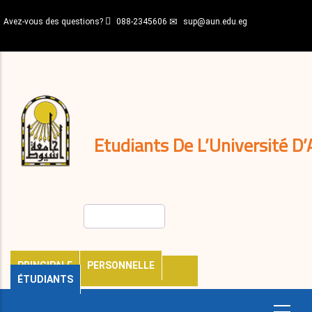
Aller
Avez-vous des questions?
088-2345606
sup@aun.edu.eg
au
contenu
N-
principal
Home
Règlements
&
décisions
Expatriés
Journal
Etudiants De L’Université D’
Rechercher
PRINCIPALE
PERSONNELLE
ÉTUDIANTS