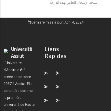
لنتيجة الإمتحان الخاص بهذه الدرجة.
Dernière mise à jour: April 4, 2024
Liens
Université
Rapides
Assiut
L'Université
d'Assiut a été
">
">
créée en octobre
1957 à Assiut. Elle
">
">
considère comme
la première
">
">
université de Haute