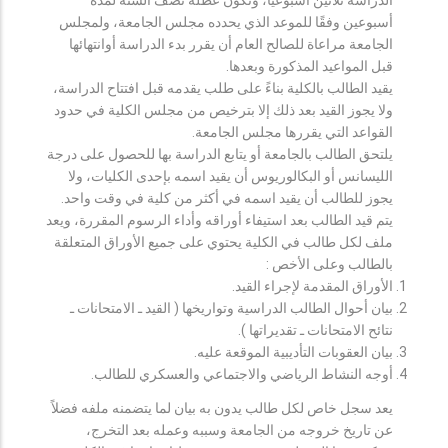
أسبوعين وفقًا للموعد الذي يحدده مجلس الجامعة، ولمجلس
الجامعة مراعاة للصالح العام أن يقرر بدء الدراسة أوانتهائها
قبل المواعيد المذكورة وبعدها.
يقيد الطالب بالكلية بناءً على طلب يقدمه قبل افتتاح الدراسة،
ولا يجوز القيد بعد ذلك إلا بترخيص من مجلس الكلية في حدود
القواعد التي يقررها مجلس الجامعة.
يلتحق الطالب بالجامعة أو يتابع الدراسة بها للحصول على درجة
الليسانس أو البكالوريوس أن يقيد اسمه بإحدى الكليات، ولا
يجوز للطالب أن يقيد اسمه في أكثر من كلية في وقت واحد.
يتم قيد الطالب بعد استيفاء أوراقه وأداء الرسوم المقررة، ويعد
ملف لكل طالب في الكلية يحتوي على جميع الأوراق المتعلقة
بالطالب وعلى الأخص :
الأوراق المقدمة لإجراء القيد.
بيان أحوال الطالب الدراسية وتواريخها ( القيد ـ الامتحانات ـ
نتائح الامتحانات ـ تقديراتها ).
بيان العقوبات التأديبية الموقعة عليه.
أوجه النشاط الرياضي والاجتماعي والعسكري للطالب.
يعد سجل خاص لكل طالب يدون به بيان لما يتضمنه ملفه فضلاً
عن تاريخ خروجه من الجامعة وسببه وعمله بعد التخرج،