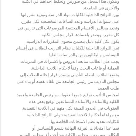
ويتكون هذا السجل من صورتين وتحفظ احداهما في الكلية
والأخرى في الجامعة.
تبين اللوائح الداخلية للكليات مواد الدراسة وتوزيع مقرراتها
على سنوات الدراسة وعدد الساعات المخصصة لكل مقرر،
وتحدد مجالس الأقسام المختصة الموضوعات التي تدرس في
كل مقرر، ويصدر باعتمادها قرار مجلس الكلية.
يكون لكل كلية دليل يتضمن محتوى المقررات الدراسية.
تبين اللوائح الداخلية للكليات نظام التدريب للطلاب في أقسام
الليسانس والبكالوريوس والدراسات العليا.
يجب على الطالب متابعة الدروس والاشتراك في التمرينات
العملية أو قاعات البحث وفقاً لأحكام اللائحة الداخلية.
يخضع الطلاب للنظام التأديبي ويصدر قرار إحالة الطلاب إلى
مجلس التأديب من رئيس الجامعة من تلقاء نفسه أو بناء على
طلب العميد.
لمجلس التأديب توقيع جميع العقوبات ولرئيس الجامعة ولعميد
الكلية وللأساتذة والأساتذة المساعدين توقيع بعض هذه
العقوبات في الحدود المبينة لكل منهم في اللائحة التنفيذية.
مع مراعاة أحكام اللائحة التنفيذية تتولى اللوائح الداخلية
للكليات تحديد نظم الامتحانات الخاصة بها.
فيما عدا امتحانات الفرقة النهائية بقسم الليسانس أو
البكالوريوس يعين مجلس الكلية بعد أخذ رأي مجلس القسم