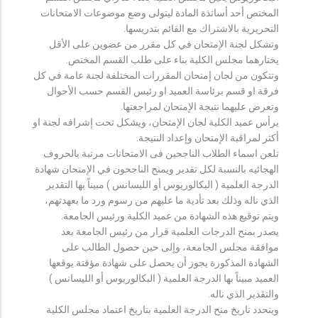
المختص أحد أساتذة المادة ليتولى وضع موضوعات الامتحانات
التحريرية بالاشتراك مع القائم بتدريسها.
وتشكل لجنة الإمتحان في كل مقرر من عضوين على الأقل
يختارهما مجلس الكلية بناء على طلب القسم المختص.
وتتكون من لجان إمتحان المقررات المختلفة لجنة عامة في كل
فرقة او قسم برئاسة العميد او رئيس القسم حسب الأحوال
وتعرض عليهما نتيجة الإمتحان لمراجعتها.
يرأس عميد الكلية لجان الإمتحان، ويشكل تحت إشرافه لجنة او
أكثر لمراقبة الإمتحان وإعداد النتيجة.
تلعن اسماء الطلاب الناجحين فى الامتحانات مرتبة بالحروف
الهجائيه بالنسبة لكل تقدير ويمنح الناجحون في الإمتحان شهادة
الدرجة العلمية ( البكالوريوس أو الليسانس ) مبيناً بها التقدير
الذي ناله وذلك بعد تأدية ما عليهم من رسوم ورد ما بعهدتهم،
ويتم توقيع هذه الشهادة من عميد الكلية ورئيس الجامعة.
يصدر بمنح الدرجات العلمية قرار من رئيس الجامعة بعد
موافقة مجلس الجامعة، وإلى حين حصول الطالب على
الشهادة المذكورة يجوز أن يحصل على شهادة مؤقتة يوقعها
العميد مبيناً بها الدرجة العلمية ( البكالوريوس أو الليسانس )
والتقدير الذي ناله.
ويتحدد تاريخ منح الدرجة العلمية بتاريخ اعتماد مجلس الكلية