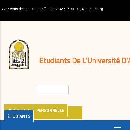
Aller
Avez-vous des questions?
088-2345606
sup@aun.edu.eg
au
contenu
N-
principal
Home
Règlements
&
décisions
Expatriés
Journal
Etudiants De L’Université D’
Rechercher
PRINCIPALE
PERSONNELLE
ÉTUDIANTS