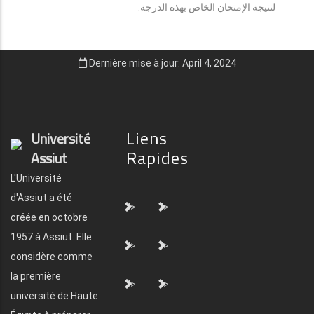
لنتيجة الإمتحان الخاص بهذه الدرجة.
Dernière mise à jour: April 4, 2024
Liens
Université
Rapides
Assiut
L'Université
d'Assiut a été
">
">
créée en octobre
1957 à Assiut. Elle
">
">
considère comme
la première
">
">
université de Haute