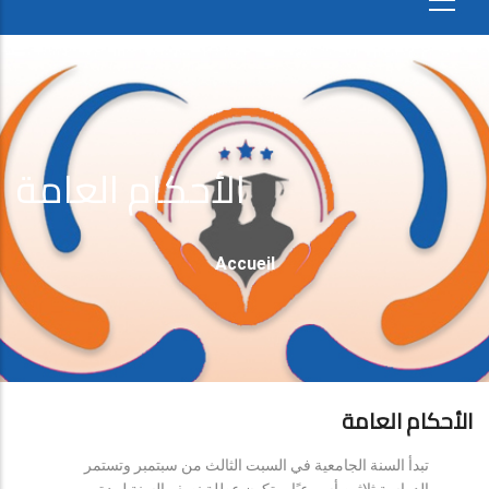
الأحكام العامة
Fil
Accueil
D'Ariane
الأحكام العامة
تبدأ السنة الجامعية في السبت الثالث من سبتمبر وتستمر
الدراسة ثلاثين أسبوعيًا، وتكون عطلة نصف السنة لمدة