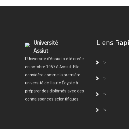
Liens Rap
Université
Assiut
L'Université d'Assiut a été créée
">
en octobre 1957 à Assiut. Elle
considère comme la première
">
université de Haute Égypte à
préparer des diplômés avec des
">
connaissances scientifiques.
">