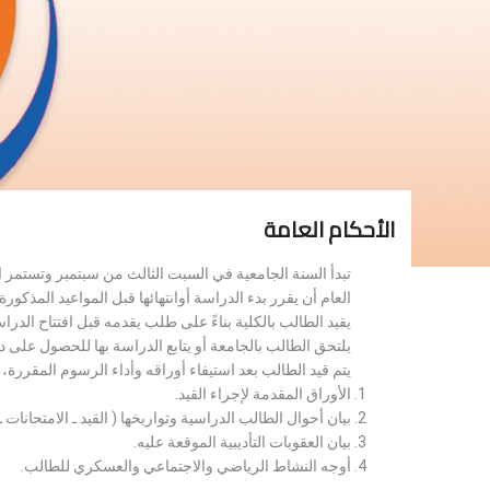
الأحكام العامة
تبدأ السنة الجامعية في السبت الثالث من سبتمبر وتستمر 
العام أن يقرر بدء الدراسة أوانتهائها قبل المواعيد المذكورة 
يقيد الطالب بالكلية بناءً على طلب يقدمه قبل افتتاح الدر
يلتحق الطالب بالجامعة أو يتابع الدراسة بها للحصول على 
يتم قيد الطالب بعد استيفاء أوراقه وأداء الرسوم المقررة
الأوراق المقدمة لإجراء القيد.
بيان أحوال الطالب الدراسية وتواريخها ( القيد ـ الامتحانات ـ ن
بيان العقوبات التأديبية الموقعة عليه.
أوجه النشاط الرياضي والاجتماعي والعسكري للطالب.