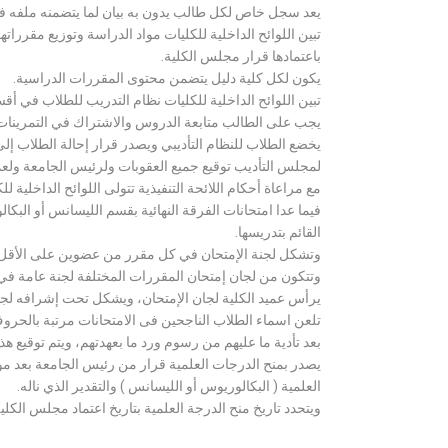
يعد سجل خاص لكل طالب يدون به بيان لما يتضمنه ملفه فض
تبين اللوائح الداخلية للكليات مواد الدراسة وتوزيع مق
باعتمادها قرار مجلس الكلية.
يكون لكل كلية دليل يتضمن محتوى المقررات الدراسية.
تبين اللوائح الداخلية للكليات نظام التدريب للطلاب في أق
يجب على الطالب متابعة الدروس والاشتراك في التمرينات الع
يخضع الطلاب للنظام التأديبي ويصدر قرار إحالة الطلاب إ
لمجلس التأديب توقيع جميع العقوبات ولرئيس الجامعة ولعميد
مع مراعاة أحكام اللائحة التنفيذية تتولى اللوائح الداخلية ل
فيما عدا امتحانات الفرقة النهائية بقسم الليسانس أو ال
القائم بتدريسها.
وتشكل لجنة الإمتحان في كل مقرر من عضوين على الأقل 
وتتكون من لجان إمتحان المقررات المختلفة لجنة عامة في
يرأس عميد الكلية لجان الإمتحان، ويشكل تحت إشرافه لجنة ا
تلعن اسماء الطلاب الناجحين فى الامتحانات مرتبة بالحروف ال
بعد تأدية ما عليهم من رسوم ورد ما بعهدتهم، ويتم توقيع ه
يصدر بمنح الدرجات العلمية قرار من رئيس الجامعة بعد مو
العلمية ( البكالوريوس أو الليسانس ) والتقدير الذي ناله.
ويتحدد تاريخ منح الدرجة العلمية بتاريخ اعتماد مجلس الكلية