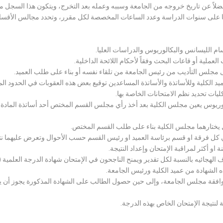
لاً عن تاريخ خروجه من الجامعة وسببه وعمله بعد التخرج، ويتكون هذا السجل م
رراتها على سنوات الدراسة وعدد الساعات المخصصة لكل مقرر، وتحدد مجالس الأ
سام الليسانس والبكالوريوس والدراسات العليا.
ملية أو قاعات البحث وفقاً لأحكام اللائحة الداخلية.
لى مجلس التأديب من رئيس الجامعة من تلقاء نفسه أو بناء على طلب العميد.
 الكلية وللأساتذة والأساتذة المساعدين توقيع بعض هذه العقوبات في الحدود المبين
لكليات تحديد نظم الامتحانات الخاصة بها.
بكالوريوس يعين مجلس الكلية بعد أخذ رأي مجلس القسم المختص أحد أساتذة المادة
يختارهما مجلس الكلية بناء على طلب القسم المختص.
 كل فرقة او قسم برئاسة العميد او رئيس القسم حسب الأحوال وتعرض عليهما نتيج
و أكثر لمراقبة الإمتحان وإعداد النتيجة.
هجائيه بالنسبة لكل تقدير ويمنح الناجحون في الإمتحان شهادة الدرجة العلمية ( الب
ذه الشهادة من عميد الكلية ورئيس الجامعة.
افقة مجلس الجامعة، وإلى حين حصول الطالب على الشهادة المذكورة يجوز أن يحصل
 لنتيجة الإمتحان الخاص بهذه الدرجة.