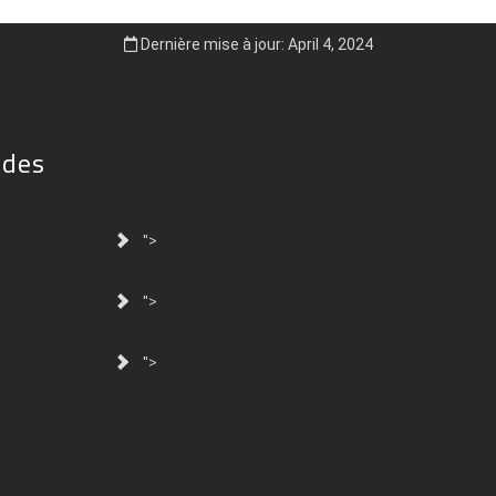
Dernière mise à jour: April 4, 2024
ides
">
">
">