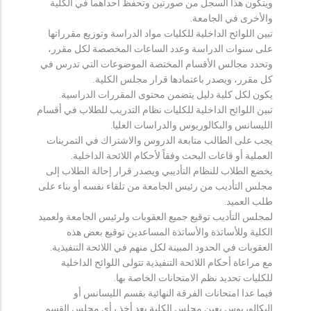
ويتكون هذا السجل من صورتين وتحفظ احداهما في الكلية
والأخرى في الجامعة.
تبين اللوائح الداخلية للكليات مواد الدراسة وتوزيع مقرراتها
على سنوات الدراسة وعدد الساعات المخصصة لكل مقرر،
وتحدد مجالس الأقسام المختصة الموضوعات التي تدرس في
كل مقرر، ويصدر باعتمادها قرار مجلس الكلية.
يكون لكل كلية دليل يتضمن محتوى المقررات الدراسية.
تبين اللوائح الداخلية للكليات نظام التدريب للطلاب في أقسام
الليسانس والبكالوريوس والدراسات العليا.
يجب على الطالب متابعة الدروس والاشتراك في التمرينات
العملية أو قاعات البحث وفقاً لأحكام اللائحة الداخلية.
يخضع الطلاب للنظام التأديبي ويصدر قرار إحالة الطلاب إلى
مجلس التأديب من رئيس الجامعة من تلقاء نفسه أو بناء على
طلب العميد.
لمجلس التأديب توقيع جميع العقوبات ولرئيس الجامعة ولعميد
الكلية وللأساتذة والأساتذة المساعدين توقيع بعض هذه
العقوبات في الحدود المبينة لكل منهم في اللائحة التنفيذية.
مع مراعاة أحكام اللائحة التنفيذية تتولى اللوائح الداخلية
للكليات تحديد نظم الامتحانات الخاصة بها.
فيما عدا امتحانات الفرقة النهائية بقسم الليسانس أو
البكالوريوس يعين مجلس الكلية بعد أخذ رأي مجلس القسم