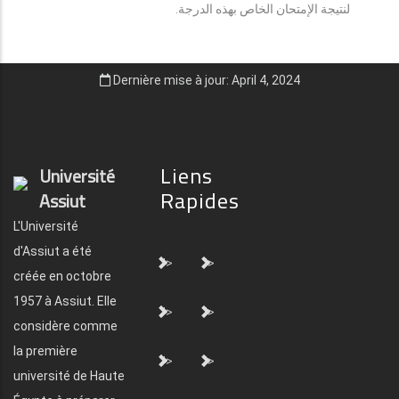
لنتيجة الإمتحان الخاص بهذه الدرجة.
Dernière mise à jour: April 4, 2024
Liens
Université
Rapides
Assiut
L'Université
d'Assiut a été
">
">
créée en octobre
1957 à Assiut. Elle
">
">
considère comme
la première
">
">
université de Haute