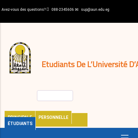
Aller
Avez-vous des questions?
088-2345606
sup@aun.edu.eg
au
contenu
N-
principal
Home
Règlements
&
décisions
Expatriés
Journal
Etudiants De L’Université D’
Rechercher
PRINCIPALE
PERSONNELLE
ÉTUDIANTS