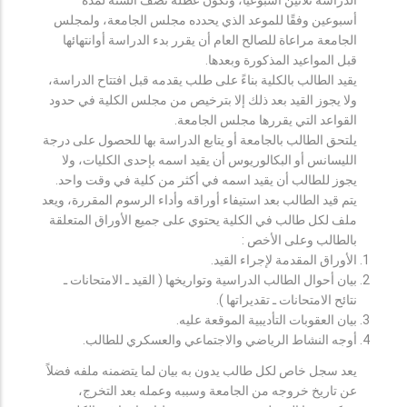
أسبوعين وفقًا للموعد الذي يحدده مجلس الجامعة، ولمجلس
الجامعة مراعاة للصالح العام أن يقرر بدء الدراسة أوانتهائها
قبل المواعيد المذكورة وبعدها.
يقيد الطالب بالكلية بناءً على طلب يقدمه قبل افتتاح الدراسة،
ولا يجوز القيد بعد ذلك إلا بترخيص من مجلس الكلية في حدود
القواعد التي يقررها مجلس الجامعة.
يلتحق الطالب بالجامعة أو يتابع الدراسة بها للحصول على درجة
الليسانس أو البكالوريوس أن يقيد اسمه بإحدى الكليات، ولا
يجوز للطالب أن يقيد اسمه في أكثر من كلية في وقت واحد.
يتم قيد الطالب بعد استيفاء أوراقه وأداء الرسوم المقررة، ويعد
ملف لكل طالب في الكلية يحتوي على جميع الأوراق المتعلقة
بالطالب وعلى الأخص :
الأوراق المقدمة لإجراء القيد.
بيان أحوال الطالب الدراسية وتواريخها ( القيد ـ الامتحانات ـ
نتائح الامتحانات ـ تقديراتها ).
بيان العقوبات التأديبية الموقعة عليه.
أوجه النشاط الرياضي والاجتماعي والعسكري للطالب.
يعد سجل خاص لكل طالب يدون به بيان لما يتضمنه ملفه فضلاً
عن تاريخ خروجه من الجامعة وسببه وعمله بعد التخرج،