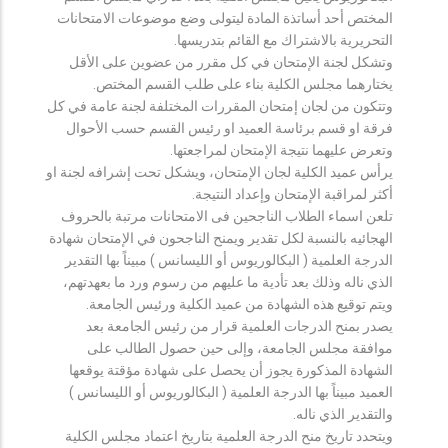
المختص أحد أساتذة المادة ليتولى وضع موضوعات الامتحانات
التحريرية بالاشتراك مع القائم بتدريسها.
وتشكل لجنة الإمتحان في كل مقرر من عضوين على الأقل
يختارهما مجلس الكلية بناء على طلب القسم المختص.
وتتكون من لجان إمتحان المقررات المختلفة لجنة عامة في كل
فرقة او قسم برئاسة العميد او رئيس القسم حسب الأحوال
وتعرض عليهما نتيجة الإمتحان لمراجعتها.
يرأس عميد الكلية لجان الإمتحان، ويشكل تحت إشرافه لجنة او
أكثر لمراقبة الإمتحان وإعداد النتيجة.
تلعن اسماء الطلاب الناجحين فى الامتحانات مرتبة بالحروف
الهجائيه بالنسبة لكل تقدير ويمنح الناجحون في الإمتحان شهادة
الدرجة العلمية ( البكالوريوس أو الليسانس ) مبيناً بها التقدير
الذي ناله وذلك بعد تأدية ما عليهم من رسوم ورد ما بعهدتهم،
ويتم توقيع هذه الشهادة من عميد الكلية ورئيس الجامعة.
يصدر بمنح الدرجات العلمية قرار من رئيس الجامعة بعد
موافقة مجلس الجامعة، وإلى حين حصول الطالب على
الشهادة المذكورة يجوز أن يحصل على شهادة مؤقتة يوقعها
العميد مبيناً بها الدرجة العلمية ( البكالوريوس أو الليسانس )
والتقدير الذي ناله.
ويتحدد تاريخ منح الدرجة العلمية بتاريخ اعتماد مجلس الكلية