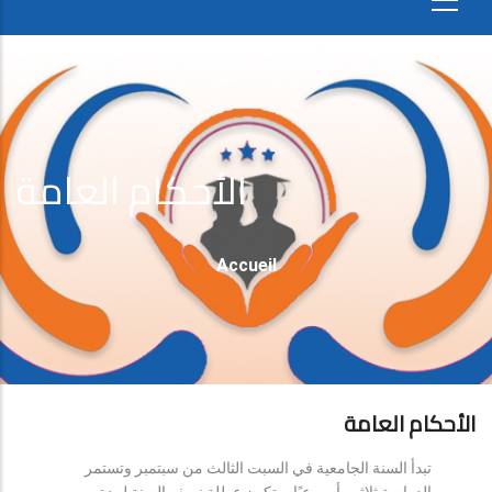
الأحكام العامة
Fil
Accueil
D'Ariane
الأحكام العامة
تبدأ السنة الجامعية في السبت الثالث من سبتمبر وتستمر
الدراسة ثلاثين أسبوعيًا، وتكون عطلة نصف السنة لمدة