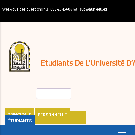
Aller
Avez-vous des questions?
088-2345606
sup@aun.edu.eg
au
contenu
N-
principal
Home
Règlements
&
décisions
Expatriés
Journal
Etudiants De L’Université D’
Rechercher
PRINCIPALE
PERSONNELLE
ÉTUDIANTS