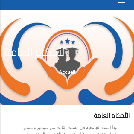
الأحكام العامة
Fil
Accueil
D'Ariane
الأحكام العامة
تبدأ السنة الجامعية في السبت الثالث من سبتمبر وتستمر
الدراسة ثلاثين أسبوعيًا، وتكون عطلة نصف السنة لمدة