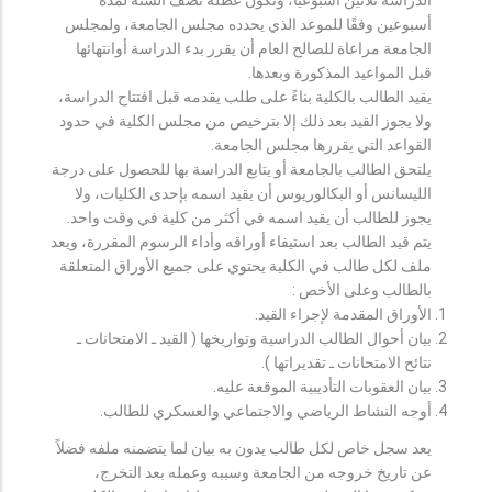
أسبوعين وفقًا للموعد الذي يحدده مجلس الجامعة، ولمجلس
الجامعة مراعاة للصالح العام أن يقرر بدء الدراسة أوانتهائها
قبل المواعيد المذكورة وبعدها.
يقيد الطالب بالكلية بناءً على طلب يقدمه قبل افتتاح الدراسة،
ولا يجوز القيد بعد ذلك إلا بترخيص من مجلس الكلية في حدود
القواعد التي يقررها مجلس الجامعة.
يلتحق الطالب بالجامعة أو يتابع الدراسة بها للحصول على درجة
الليسانس أو البكالوريوس أن يقيد اسمه بإحدى الكليات، ولا
يجوز للطالب أن يقيد اسمه في أكثر من كلية في وقت واحد.
يتم قيد الطالب بعد استيفاء أوراقه وأداء الرسوم المقررة، ويعد
ملف لكل طالب في الكلية يحتوي على جميع الأوراق المتعلقة
بالطالب وعلى الأخص :
الأوراق المقدمة لإجراء القيد.
بيان أحوال الطالب الدراسية وتواريخها ( القيد ـ الامتحانات ـ
نتائح الامتحانات ـ تقديراتها ).
بيان العقوبات التأديبية الموقعة عليه.
أوجه النشاط الرياضي والاجتماعي والعسكري للطالب.
يعد سجل خاص لكل طالب يدون به بيان لما يتضمنه ملفه فضلاً
عن تاريخ خروجه من الجامعة وسببه وعمله بعد التخرج،