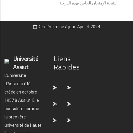
لنتيجة الإمتحان الخاص بهذه الدرجة.
Dernière mise à jour: April 4, 2024
Liens
Université
Rapides
Assiut
L'Université
d'Assiut a été
">
">
créée en octobre
1957 à Assiut. Elle
">
">
considère comme
la première
">
">
université de Haute