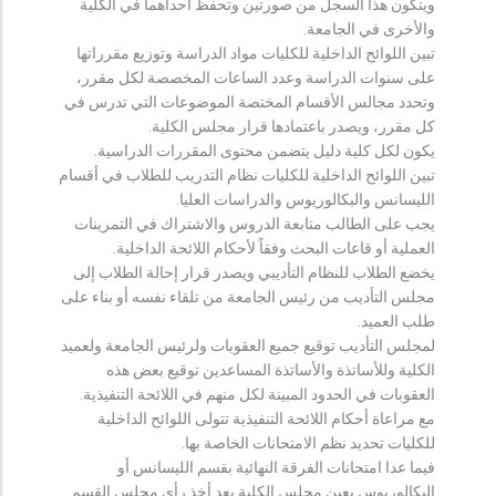
ويتكون هذا السجل من صورتين وتحفظ احداهما في الكلية
والأخرى في الجامعة.
تبين اللوائح الداخلية للكليات مواد الدراسة وتوزيع مقرراتها
على سنوات الدراسة وعدد الساعات المخصصة لكل مقرر،
وتحدد مجالس الأقسام المختصة الموضوعات التي تدرس في
كل مقرر، ويصدر باعتمادها قرار مجلس الكلية.
يكون لكل كلية دليل يتضمن محتوى المقررات الدراسية.
تبين اللوائح الداخلية للكليات نظام التدريب للطلاب في أقسام
الليسانس والبكالوريوس والدراسات العليا.
يجب على الطالب متابعة الدروس والاشتراك في التمرينات
العملية أو قاعات البحث وفقاً لأحكام اللائحة الداخلية.
يخضع الطلاب للنظام التأديبي ويصدر قرار إحالة الطلاب إلى
مجلس التأديب من رئيس الجامعة من تلقاء نفسه أو بناء على
طلب العميد.
لمجلس التأديب توقيع جميع العقوبات ولرئيس الجامعة ولعميد
الكلية وللأساتذة والأساتذة المساعدين توقيع بعض هذه
العقوبات في الحدود المبينة لكل منهم في اللائحة التنفيذية.
مع مراعاة أحكام اللائحة التنفيذية تتولى اللوائح الداخلية
للكليات تحديد نظم الامتحانات الخاصة بها.
فيما عدا امتحانات الفرقة النهائية بقسم الليسانس أو
البكالوريوس يعين مجلس الكلية بعد أخذ رأي مجلس القسم