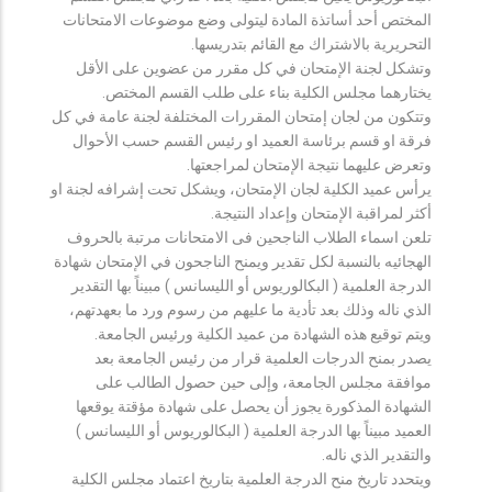
المختص أحد أساتذة المادة ليتولى وضع موضوعات الامتحانات
التحريرية بالاشتراك مع القائم بتدريسها.
وتشكل لجنة الإمتحان في كل مقرر من عضوين على الأقل
يختارهما مجلس الكلية بناء على طلب القسم المختص.
وتتكون من لجان إمتحان المقررات المختلفة لجنة عامة في كل
فرقة او قسم برئاسة العميد او رئيس القسم حسب الأحوال
وتعرض عليهما نتيجة الإمتحان لمراجعتها.
يرأس عميد الكلية لجان الإمتحان، ويشكل تحت إشرافه لجنة او
أكثر لمراقبة الإمتحان وإعداد النتيجة.
تلعن اسماء الطلاب الناجحين فى الامتحانات مرتبة بالحروف
الهجائيه بالنسبة لكل تقدير ويمنح الناجحون في الإمتحان شهادة
الدرجة العلمية ( البكالوريوس أو الليسانس ) مبيناً بها التقدير
الذي ناله وذلك بعد تأدية ما عليهم من رسوم ورد ما بعهدتهم،
ويتم توقيع هذه الشهادة من عميد الكلية ورئيس الجامعة.
يصدر بمنح الدرجات العلمية قرار من رئيس الجامعة بعد
موافقة مجلس الجامعة، وإلى حين حصول الطالب على
الشهادة المذكورة يجوز أن يحصل على شهادة مؤقتة يوقعها
العميد مبيناً بها الدرجة العلمية ( البكالوريوس أو الليسانس )
والتقدير الذي ناله.
ويتحدد تاريخ منح الدرجة العلمية بتاريخ اعتماد مجلس الكلية