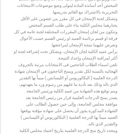
المختص أحد أساتذة المادة ليتولى وضع موضوعات الامتحانات
التحريرية بالاشتراك مع القائم بتدريسها.
وتشكل لجنة الإمتحان في كل مقرر من عضوين على الأقل
يختارهما مجلس الكلية بناء على طلب القسم المختص.
وتتكون من لجان إمتحان المقررات المختلفة لجنة عامة في كل
فرقة او قسم برئاسة العميد او رئيس القسم حسب الأحوال
وتعرض عليهما نتيجة الإمتحان لمراجعتها.
يرأس عميد الكلية لجان الإمتحان، ويشكل تحت إشرافه لجنة او
أكثر لمراقبة الإمتحان وإعداد النتيجة.
تلعن اسماء الطلاب الناجحين فى الامتحانات مرتبة بالحروف
الهجائيه بالنسبة لكل تقدير ويمنح الناجحون في الإمتحان شهادة
الدرجة العلمية ( البكالوريوس أو الليسانس ) مبيناً بها التقدير
الذي ناله وذلك بعد تأدية ما عليهم من رسوم ورد ما بعهدتهم،
ويتم توقيع هذه الشهادة من عميد الكلية ورئيس الجامعة.
يصدر بمنح الدرجات العلمية قرار من رئيس الجامعة بعد
موافقة مجلس الجامعة، وإلى حين حصول الطالب على
الشهادة المذكورة يجوز أن يحصل على شهادة مؤقتة يوقعها
العميد مبيناً بها الدرجة العلمية ( البكالوريوس أو الليسانس )
والتقدير الذي ناله.
ويتحدد تاريخ منح الدرجة العلمية بتاريخ اعتماد مجلس الكلية