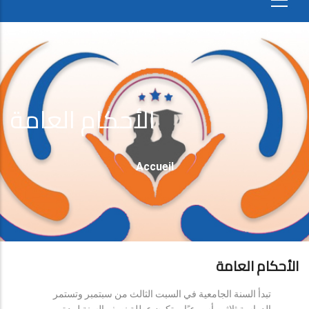
الأحكام العامة
Fil
Accueil
D'Ariane
الأحكام العامة
تبدأ السنة الجامعية في السبت الثالث من سبتمبر وتستمر
الدراسة ثلاثين أسبوعيًا، وتكون عطلة نصف السنة لمدة