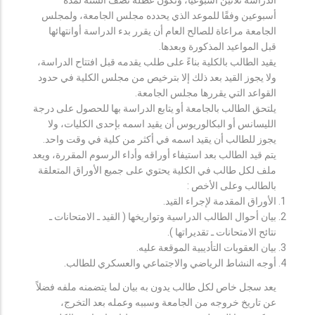
أسبوعين وفقًا للموعد الذي يحدده مجلس الجامعة، ولمجلس
الجامعة مراعاة للصالح العام أن يقرر بدء الدراسة أوانتهائها
قبل المواعيد المذكورة وبعدها.
يقيد الطالب بالكلية بناءً على طلب يقدمه قبل افتتاح الدراسة،
ولا يجوز القيد بعد ذلك إلا بترخيص من مجلس الكلية في حدود
القواعد التي يقررها مجلس الجامعة.
يلتحق الطالب بالجامعة أو يتابع الدراسة بها للحصول على درجة
الليسانس أو البكالوريوس أن يقيد اسمه بإحدى الكليات، ولا
يجوز للطالب أن يقيد اسمه في أكثر من كلية في وقت واحد.
يتم قيد الطالب بعد استيفاء أوراقه وأداء الرسوم المقررة، ويعد
ملف لكل طالب في الكلية يحتوي على جميع الأوراق المتعلقة
بالطالب وعلى الأخص :
الأوراق المقدمة لإجراء القيد.
بيان أحوال الطالب الدراسية وتواريخها ( القيد ـ الامتحانات ـ
نتائح الامتحانات ـ تقديراتها ).
بيان العقوبات التأديبية الموقعة عليه.
أوجه النشاط الرياضي والاجتماعي والعسكري للطالب.
يعد سجل خاص لكل طالب يدون به بيان لما يتضمنه ملفه فضلاً
عن تاريخ خروجه من الجامعة وسببه وعمله بعد التخرج،