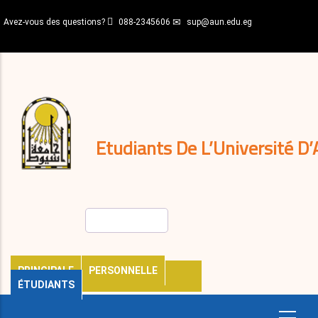
Aller
Avez-vous des questions?
088-2345606
sup@aun.edu.eg
au
contenu
N-
principal
Home
Règlements
&
décisions
Expatriés
Journal
Etudiants De L’Université D’
Rechercher
PRINCIPALE
PERSONNELLE
ÉTUDIANTS