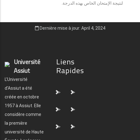
لنتيجة الإمتحان الخاص بهذه الدرجة.
Dernière mise à jour: April 4, 2024
Liens
Université
Rapides
Assiut
L'Université
d'Assiut a été
">
">
créée en octobre
1957 à Assiut. Elle
">
">
considère comme
la première
">
">
université de Haute