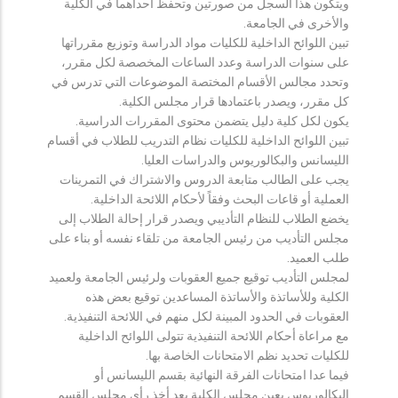
ويتكون هذا السجل من صورتين وتحفظ احداهما في الكلية
والأخرى في الجامعة.
تبين اللوائح الداخلية للكليات مواد الدراسة وتوزيع مقرراتها
على سنوات الدراسة وعدد الساعات المخصصة لكل مقرر،
وتحدد مجالس الأقسام المختصة الموضوعات التي تدرس في
كل مقرر، ويصدر باعتمادها قرار مجلس الكلية.
يكون لكل كلية دليل يتضمن محتوى المقررات الدراسية.
تبين اللوائح الداخلية للكليات نظام التدريب للطلاب في أقسام
الليسانس والبكالوريوس والدراسات العليا.
يجب على الطالب متابعة الدروس والاشتراك في التمرينات
العملية أو قاعات البحث وفقاً لأحكام اللائحة الداخلية.
يخضع الطلاب للنظام التأديبي ويصدر قرار إحالة الطلاب إلى
مجلس التأديب من رئيس الجامعة من تلقاء نفسه أو بناء على
طلب العميد.
لمجلس التأديب توقيع جميع العقوبات ولرئيس الجامعة ولعميد
الكلية وللأساتذة والأساتذة المساعدين توقيع بعض هذه
العقوبات في الحدود المبينة لكل منهم في اللائحة التنفيذية.
مع مراعاة أحكام اللائحة التنفيذية تتولى اللوائح الداخلية
للكليات تحديد نظم الامتحانات الخاصة بها.
فيما عدا امتحانات الفرقة النهائية بقسم الليسانس أو
البكالوريوس يعين مجلس الكلية بعد أخذ رأي مجلس القسم