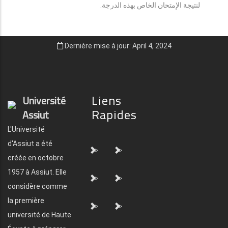
لنتيجة الإمتحان الخاص بهذه الدرجة.
Dernière mise à jour: April 4, 2024
Liens
Université
Rapides
Assiut
L'Université
d'Assiut a été
">
">
créée en octobre
1957 à Assiut. Elle
">
">
considère comme
la première
">
">
université de Haute