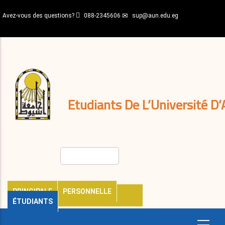
Aller
Avez-vous des questions?
088-2345606
sup@aun.edu.eg
au
contenu
N-
principal
Home
Règlements
&
décisions
Expatriés
Journal
Etudiants De L’Université D’
Rechercher
PRINCIPALE
PERSONNELLE
ÉTUDIANTS