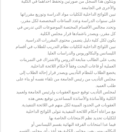
ويتكون هذا السجل من صورتين وتحفظ احداهما في الكلية
والأخرى في الجامعة.
تبين اللوائح الداخلية للكليات مواد الدراسة وتوزيع مقرراتها
على سنوات الدراسة وعدد الساعات المخصصة لكل مقرر،
وتحدد مجالس الأقسام المختصة الموضوعات التي تدرس في
كل مقرر، ويصدر باعتمادها قرار مجلس الكلية.
يكون لكل كلية دليل يتضمن محتوى المقررات الدراسية.
تبين اللوائح الداخلية للكليات نظام التدريب للطلاب في أقسام
الليسانس والبكالوريوس والدراسات العليا.
يجب على الطالب متابعة الدروس والاشتراك في التمرينات
العملية أو قاعات البحث وفقاً لأحكام اللائحة الداخلية.
يخضع الطلاب للنظام التأديبي ويصدر قرار إحالة الطلاب إلى
مجلس التأديب من رئيس الجامعة من تلقاء نفسه أو بناء على
طلب العميد.
لمجلس التأديب توقيع جميع العقوبات ولرئيس الجامعة ولعميد
الكلية وللأساتذة والأساتذة المساعدين توقيع بعض هذه
العقوبات في الحدود المبينة لكل منهم في اللائحة التنفيذية.
مع مراعاة أحكام اللائحة التنفيذية تتولى اللوائح الداخلية
للكليات تحديد نظم الامتحانات الخاصة بها.
فيما عدا امتحانات الفرقة النهائية بقسم الليسانس أو
البكالوريوس يعين مجلس الكلية بعد أخذ رأي مجلس القسم