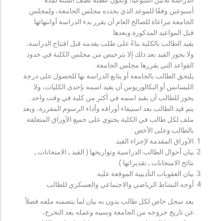
أسبوعين وفقًا للموعد الذي يحدده مجلس الجامعة، ولمجلس
الجامعة مراعاة للصالح العام أن يقرر بدء الدراسة أوانتهائها
قبل المواعيد المذكورة وبعدها.
يقيد الطالب بالكلية بناءً على طلب يقدمه قبل افتتاح الدراسة،
ولا يجوز القيد بعد ذلك إلا بترخيص من مجلس الكلية في حدود
القواعد التي يقررها مجلس الجامعة.
يلتحق الطالب بالجامعة أو يتابع الدراسة بها للحصول على درجة
الليسانس أو البكالوريوس أن يقيد اسمه بإحدى الكليات، ولا
يجوز للطالب أن يقيد اسمه في أكثر من كلية في وقت واحد.
يتم قيد الطالب بعد استيفاء أوراقه وأداء الرسوم المقررة، ويعد
ملف لكل طالب في الكلية يحتوي على جميع الأوراق المتعلقة
بالطالب وعلى الأخص :
الأوراق المقدمة لإجراء القيد.
بيان أحوال الطالب الدراسية وتواريخها ( القيد ـ الامتحانات ـ
نتائح الامتحانات ـ تقديراتها ).
بيان العقوبات التأديبية الموقعة عليه.
أوجه النشاط الرياضي والاجتماعي والعسكري للطالب.
يعد سجل خاص لكل طالب يدون به بيان لما يتضمنه ملفه فضلاً
عن تاريخ خروجه من الجامعة وسببه وعمله بعد التخرج،