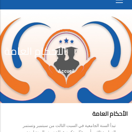
الأحكام العامة
Fil
Accueil
D'Ariane
الأحكام العامة
تبدأ السنة الجامعية في السبت الثالث من سبتمبر وتستمر
الدراسة ثلاثين أسبوعيًا، وتكون عطلة نصف السنة لمدة