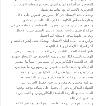
المختص أحد أساتذة المادة ليتولى وضع موضوعات الامتحانات
التحريرية بالاشتراك مع القائم بتدريسها.
وتشكل لجنة الإمتحان في كل مقرر من عضوين على الأقل
يختارهما مجلس الكلية بناء على طلب القسم المختص.
وتتكون من لجان إمتحان المقررات المختلفة لجنة عامة في كل
فرقة او قسم برئاسة العميد او رئيس القسم حسب الأحوال
وتعرض عليهما نتيجة الإمتحان لمراجعتها.
يرأس عميد الكلية لجان الإمتحان، ويشكل تحت إشرافه لجنة او
أكثر لمراقبة الإمتحان وإعداد النتيجة.
تلعن اسماء الطلاب الناجحين فى الامتحانات مرتبة بالحروف
الهجائيه بالنسبة لكل تقدير ويمنح الناجحون في الإمتحان شهادة
الدرجة العلمية ( البكالوريوس أو الليسانس ) مبيناً بها التقدير
الذي ناله وذلك بعد تأدية ما عليهم من رسوم ورد ما بعهدتهم،
ويتم توقيع هذه الشهادة من عميد الكلية ورئيس الجامعة.
يصدر بمنح الدرجات العلمية قرار من رئيس الجامعة بعد
موافقة مجلس الجامعة، وإلى حين حصول الطالب على
الشهادة المذكورة يجوز أن يحصل على شهادة مؤقتة يوقعها
العميد مبيناً بها الدرجة العلمية ( البكالوريوس أو الليسانس )
والتقدير الذي ناله.
ويتحدد تاريخ منح الدرجة العلمية بتاريخ اعتماد مجلس الكلية