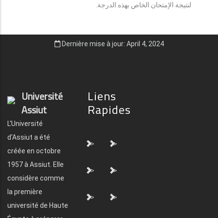
لنتيجة الإمتحان الخاص بهذه الدرجة.
Dernière mise à jour: April 4, 2024
Liens
Université
Rapides
Assiut
L'Université
d'Assiut a été
">
">
créée en octobre
1957 à Assiut. Elle
">
">
considère comme
la première
">
">
université de Haute