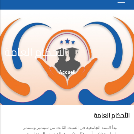
الأحكام العامة
Fil
Accueil
D'Ariane
الأحكام العامة
تبدأ السنة الجامعية في السبت الثالث من سبتمبر وتستمر
الدراسة ثلاثين أسبوعيًا، وتكون عطلة نصف السنة لمدة