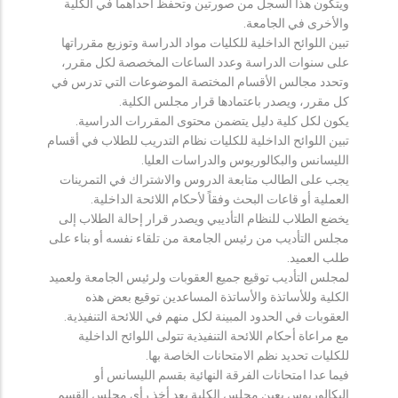
ويتكون هذا السجل من صورتين وتحفظ احداهما في الكلية
والأخرى في الجامعة.
تبين اللوائح الداخلية للكليات مواد الدراسة وتوزيع مقرراتها
على سنوات الدراسة وعدد الساعات المخصصة لكل مقرر،
وتحدد مجالس الأقسام المختصة الموضوعات التي تدرس في
كل مقرر، ويصدر باعتمادها قرار مجلس الكلية.
يكون لكل كلية دليل يتضمن محتوى المقررات الدراسية.
تبين اللوائح الداخلية للكليات نظام التدريب للطلاب في أقسام
الليسانس والبكالوريوس والدراسات العليا.
يجب على الطالب متابعة الدروس والاشتراك في التمرينات
العملية أو قاعات البحث وفقاً لأحكام اللائحة الداخلية.
يخضع الطلاب للنظام التأديبي ويصدر قرار إحالة الطلاب إلى
مجلس التأديب من رئيس الجامعة من تلقاء نفسه أو بناء على
طلب العميد.
لمجلس التأديب توقيع جميع العقوبات ولرئيس الجامعة ولعميد
الكلية وللأساتذة والأساتذة المساعدين توقيع بعض هذه
العقوبات في الحدود المبينة لكل منهم في اللائحة التنفيذية.
مع مراعاة أحكام اللائحة التنفيذية تتولى اللوائح الداخلية
للكليات تحديد نظم الامتحانات الخاصة بها.
فيما عدا امتحانات الفرقة النهائية بقسم الليسانس أو
البكالوريوس يعين مجلس الكلية بعد أخذ رأي مجلس القسم