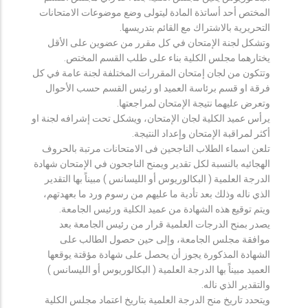
المختص أحد أساتذة المادة ليتولى وضع موضوعات الامتحانات
التحريرية بالاشتراك مع القائم بتدريسها.
وتشكل لجنة الإمتحان في كل مقرر من عضوين على الأقل
يختارهما مجلس الكلية بناء على طلب القسم المختص.
وتتكون من لجان إمتحان المقررات المختلفة لجنة عامة في كل
فرقة او قسم برئاسة العميد او رئيس القسم حسب الأحوال
وتعرض عليهما نتيجة الإمتحان لمراجعتها.
يرأس عميد الكلية لجان الإمتحان، ويشكل تحت إشرافه لجنة او
أكثر لمراقبة الإمتحان وإعداد النتيجة.
تلعن اسماء الطلاب الناجحين فى الامتحانات مرتبة بالحروف
الهجائيه بالنسبة لكل تقدير ويمنح الناجحون في الإمتحان شهادة
الدرجة العلمية ( البكالوريوس أو الليسانس ) مبيناً بها التقدير
الذي ناله وذلك بعد تأدية ما عليهم من رسوم ورد ما بعهدتهم،
ويتم توقيع هذه الشهادة من عميد الكلية ورئيس الجامعة.
يصدر بمنح الدرجات العلمية قرار من رئيس الجامعة بعد
موافقة مجلس الجامعة، وإلى حين حصول الطالب على
الشهادة المذكورة يجوز أن يحصل على شهادة مؤقتة يوقعها
العميد مبيناً بها الدرجة العلمية ( البكالوريوس أو الليسانس )
والتقدير الذي ناله.
ويتحدد تاريخ منح الدرجة العلمية بتاريخ اعتماد مجلس الكلية