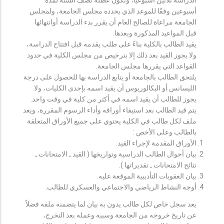
أسبوعين وفقًا للموعد الذي يحدده مجلس الجامعة، ولمجلس
الجامعة مراعاة للصالح العام أن يقرر بدء الدراسة أوانتهائها
قبل المواعيد المذكورة وبعدها.
يقيد الطالب بالكلية بناءً على طلب يقدمه قبل افتتاح الدراسة،
ولا يجوز القيد بعد ذلك إلا بترخيص من مجلس الكلية في حدود
القواعد التي يقررها مجلس الجامعة.
يلتحق الطالب بالجامعة أو يتابع الدراسة بها للحصول على درجة
الليسانس أو البكالوريوس أن يقيد اسمه بإحدى الكليات، ولا
يجوز للطالب أن يقيد اسمه في أكثر من كلية في وقت واحد.
يتم قيد الطالب بعد استيفاء أوراقه وأداء الرسوم المقررة، ويعد
ملف لكل طالب في الكلية يحتوي على جميع الأوراق المتعلقة
بالطالب وعلى الأخص :
الأوراق المقدمة لإجراء القيد.
بيان أحوال الطالب الدراسية وتواريخها ( القيد ـ الامتحانات ـ
نتائح الامتحانات ـ تقديراتها ).
بيان العقوبات التأديبية الموقعة عليه.
أوجه النشاط الرياضي والاجتماعي والعسكري للطالب.
يعد سجل خاص لكل طالب يدون به بيان لما يتضمنه ملفه فضلاً
عن تاريخ خروجه من الجامعة وسببه وعمله بعد التخرج،