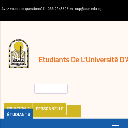
Aller
Avez-vous des questions?
088-2345606
sup@aun.edu.eg
au
contenu
N-
principal
Home
Règlements
&
décisions
Expatriés
Journal
Etudiants De L’Université D’
Rechercher
PRINCIPALE
PERSONNELLE
ÉTUDIANTS