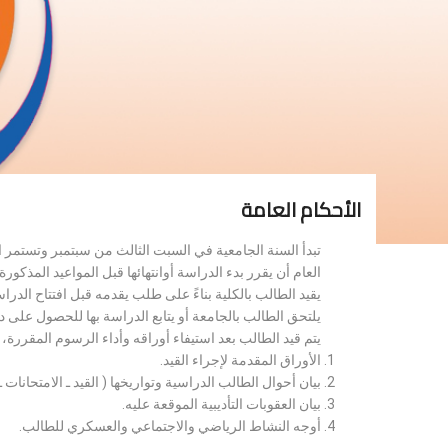
الأحكام العامة
تبدأ السنة الجامعية في السبت الثالث من سبتمبر وتستمر 
العام أن يقرر بدء الدراسة أوانتهائها قبل المواعيد المذكورة 
يقيد الطالب بالكلية بناءً على طلب يقدمه قبل افتتاح الدر
يلتحق الطالب بالجامعة أو يتابع الدراسة بها للحصول على 
يتم قيد الطالب بعد استيفاء أوراقه وأداء الرسوم المقررة
الأوراق المقدمة لإجراء القيد.
بيان أحوال الطالب الدراسية وتواريخها ( القيد ـ الامتحانات ـ ن
بيان العقوبات التأديبية الموقعة عليه.
أوجه النشاط الرياضي والاجتماعي والعسكري للطالب.