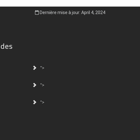
Dernière mise à jour: April 4, 2024
ides
">
">
">