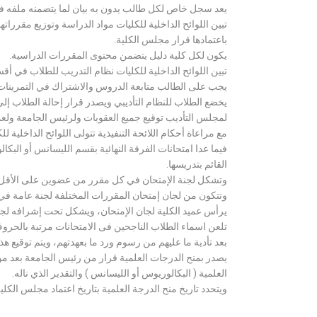
يعد سجل خاص لكل طالب يدون به بيان لما يتضمنه ملفه فض
تبين اللوائح الداخلية للكليات مواد الدراسة وتوزيع مق
باعتمادها قرار مجلس الكلية.
يكون لكل كلية دليل يتضمن محتوى المقررات الدراسية.
تبين اللوائح الداخلية للكليات نظام التدريب للطلاب في أق
يجب على الطالب متابعة الدروس والاشتراك في التمرينات الع
يخضع الطلاب للنظام التأديبي ويصدر قرار إحالة الطلاب إ
لمجلس التأديب توقيع جميع العقوبات ولرئيس الجامعة ولعميد
مع مراعاة أحكام اللائحة التنفيذية تتولى اللوائح الداخلية ل
فيما عدا امتحانات الفرقة النهائية بقسم الليسانس أو ال
القائم بتدريسها.
وتشكل لجنة الإمتحان في كل مقرر من عضوين على الأقل 
وتتكون من لجان إمتحان المقررات المختلفة لجنة عامة في
يرأس عميد الكلية لجان الإمتحان، ويشكل تحت إشرافه لجنة ا
تلعن اسماء الطلاب الناجحين فى الامتحانات مرتبة بالحروف ال
بعد تأدية ما عليهم من رسوم ورد ما بعهدتهم، ويتم توقيع ه
يصدر بمنح الدرجات العلمية قرار من رئيس الجامعة بعد مو
العلمية ( البكالوريوس أو الليسانس ) والتقدير الذي ناله.
ويتحدد تاريخ منح الدرجة العلمية بتاريخ اعتماد مجلس الكلية