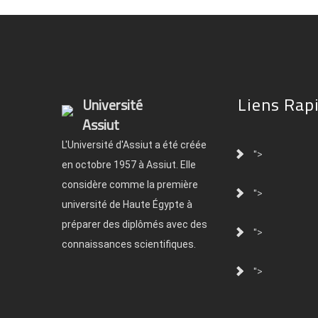
Liens Rap
Université
Assiut
L'Université d'Assiut a été créée
">
en octobre 1957 à Assiut. Elle
considère comme la première
">
université de Haute Égypte à
préparer des diplômés avec des
">
connaissances scientifiques.
">