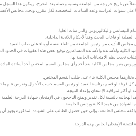
لاً عن تاريخ خروجه من الجامعة وسببه وعمله بعد التخرج، ويتكون هذا السجل م
رراتها على سنوات الدراسة وعدد الساعات المخصصة لكل مقرر، وتحدد مجالس الأ
سام الليسانس والبكالوريوس والدراسات العليا.
ملية أو قاعات البحث وفقاً لأحكام اللائحة الداخلية.
لى مجلس التأديب من رئيس الجامعة من تلقاء نفسه أو بناء على طلب العميد.
 الكلية وللأساتذة والأساتذة المساعدين توقيع بعض هذه العقوبات في الحدود المبين
لكليات تحديد نظم الامتحانات الخاصة بها.
بكالوريوس يعين مجلس الكلية بعد أخذ رأي مجلس القسم المختص أحد أساتذة المادة
يختارهما مجلس الكلية بناء على طلب القسم المختص.
 كل فرقة او قسم برئاسة العميد او رئيس القسم حسب الأحوال وتعرض عليهما نتيج
و أكثر لمراقبة الإمتحان وإعداد النتيجة.
هجائيه بالنسبة لكل تقدير ويمنح الناجحون في الإمتحان شهادة الدرجة العلمية ( الب
ذه الشهادة من عميد الكلية ورئيس الجامعة.
افقة مجلس الجامعة، وإلى حين حصول الطالب على الشهادة المذكورة يجوز أن يحصل
 لنتيجة الإمتحان الخاص بهذه الدرجة.