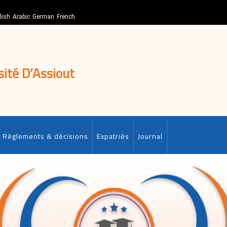
lish
Arabic
German
French
sité D’Assiout
Règlements & décisions
Expatriés
Journal