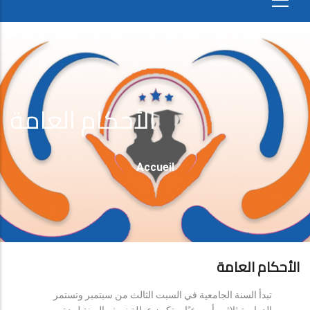
الأحكام العامة
Fil
Accueil
D'Ariane
الأحكام العامة
تبدأ السنة الجامعية في السبت الثالث من سبتمبر وتستمر
الدراسة ثلاثين أسبوعيًا، وتكون عطلة نصف السنة لمدة