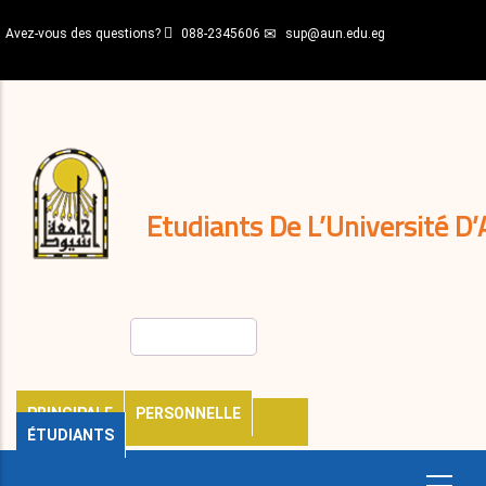
Aller
Avez-vous des questions?
088-2345606
sup@aun.edu.eg
au
contenu
N-
principal
Home
Règlements
&
décisions
Expatriés
Journal
Etudiants De L’Université D’
Rechercher
PRINCIPALE
PERSONNELLE
ÉTUDIANTS