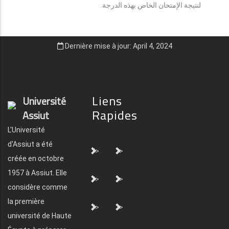
لنتيجة الإمتحان الخاص بهذه الدرجة.
Dernière mise à jour: April 4, 2024
Liens
Université
Rapides
Assiut
L'Université
d'Assiut a été
">
">
créée en octobre
1957 à Assiut. Elle
">
">
considère comme
la première
">
">
université de Haute