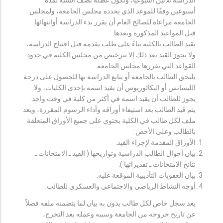
أسبوعين وفقًا للموعد الذي يحدده مجلس الجامعة، ولمجلس
الجامعة مراعاة للصالح العام أن يقرر بدء الدراسة أوانتهائها
قبل المواعيد المذكورة وبعدها.
يقيد الطالب بالكلية بناءً على طلب يقدمه قبل افتتاح الدراسة،
ولا يجوز القيد بعد ذلك إلا بترخيص من مجلس الكلية في حدود
القواعد التي يقررها مجلس الجامعة.
يلتحق الطالب بالجامعة أو يتابع الدراسة بها للحصول على درجة
الليسانس أو البكالوريوس أن يقيد اسمه بإحدى الكليات، ولا
يجوز للطالب أن يقيد اسمه في أكثر من كلية في وقت واحد.
يتم قيد الطالب بعد استيفاء أوراقه وأداء الرسوم المقررة، ويعد
ملف لكل طالب في الكلية يحتوي على جميع الأوراق المتعلقة
بالطالب وعلى الأخص :
الأوراق المقدمة لإجراء القيد.
بيان أحوال الطالب الدراسية وتواريخها ( القيد ـ الامتحانات ـ
نتائح الامتحانات ـ تقديراتها ).
بيان العقوبات التأديبية الموقعة عليه.
أوجه النشاط الرياضي والاجتماعي والعسكري للطالب.
يعد سجل خاص لكل طالب يدون به بيان لما يتضمنه ملفه فضلاً
عن تاريخ خروجه من الجامعة وسببه وعمله بعد التخرج،