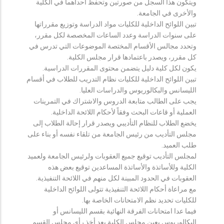
ويتكون هذا السجل من صورتين وتحفظ احداهما في الكلية
والأخرى في الجامعة.
تبين اللوائح الداخلية للكليات مواد الدراسة وتوزيع مقرراتها
على سنوات الدراسة وعدد الساعات المخصصة لكل مقرر،
وتحدد مجالس الأقسام المختصة الموضوعات التي تدرس في
كل مقرر، ويصدر باعتمادها قرار مجلس الكلية.
يكون لكل كلية دليل يتضمن محتوى المقررات الدراسية.
تبين اللوائح الداخلية للكليات نظام التدريب للطلاب في أقسام
الليسانس والبكالوريوس والدراسات العليا.
يجب على الطالب متابعة الدروس والاشتراك في التمرينات
العملية أو قاعات البحث وفقاً لأحكام اللائحة الداخلية.
يخضع الطلاب للنظام التأديبي ويصدر قرار إحالة الطلاب إلى
مجلس التأديب من رئيس الجامعة من تلقاء نفسه أو بناء على
طلب العميد.
لمجلس التأديب توقيع جميع العقوبات ولرئيس الجامعة ولعميد
الكلية وللأساتذة والأساتذة المساعدين توقيع بعض هذه
العقوبات في الحدود المبينة لكل منهم في اللائحة التنفيذية.
مع مراعاة أحكام اللائحة التنفيذية تتولى اللوائح الداخلية
للكليات تحديد نظم الامتحانات الخاصة بها.
فيما عدا امتحانات الفرقة النهائية بقسم الليسانس أو
البكالوريوس يعين مجلس الكلية بعد أخذ رأي مجلس القسم