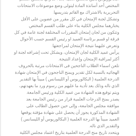
المختص أحد أساتذة المادة ليتولى وضع موضوعات الامتحانات
التحريرية بالاشتراك مع القائم بتدريسها.
وتشكل لجنة الإمتحان في كل مقرر من عضوين على الأقل
يختارهما مجلس الكلية بناء على طلب القسم المختص.
وتتكون من لجان إمتحان المقررات المختلفة لجنة عامة في كل
فرقة او قسم برئاسة العميد او رئيس القسم حسب الأحوال
وتعرض عليهما نتيجة الإمتحان لمراجعتها.
يرأس عميد الكلية لجان الإمتحان، ويشكل تحت إشرافه لجنة او
أكثر لمراقبة الإمتحان وإعداد النتيجة.
تلعن اسماء الطلاب الناجحين فى الامتحانات مرتبة بالحروف
الهجائيه بالنسبة لكل تقدير ويمنح الناجحون في الإمتحان شهادة
الدرجة العلمية ( البكالوريوس أو الليسانس ) مبيناً بها التقدير
الذي ناله وذلك بعد تأدية ما عليهم من رسوم ورد ما بعهدتهم،
ويتم توقيع هذه الشهادة من عميد الكلية ورئيس الجامعة.
يصدر بمنح الدرجات العلمية قرار من رئيس الجامعة بعد
موافقة مجلس الجامعة، وإلى حين حصول الطالب على
الشهادة المذكورة يجوز أن يحصل على شهادة مؤقتة يوقعها
العميد مبيناً بها الدرجة العلمية ( البكالوريوس أو الليسانس )
والتقدير الذي ناله.
ويتحدد تاريخ منح الدرجة العلمية بتاريخ اعتماد مجلس الكلية