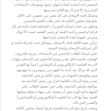
المختص أحد أساتذة المادة ليتولى وضع موضوعات الامتحانات
التحريرية بالاشتراك مع القائم بتدريسها.
وتشكل لجنة الإمتحان في كل مقرر من عضوين على الأقل
يختارهما مجلس الكلية بناء على طلب القسم المختص.
وتتكون من لجان إمتحان المقررات المختلفة لجنة عامة في كل
فرقة او قسم برئاسة العميد او رئيس القسم حسب الأحوال
وتعرض عليهما نتيجة الإمتحان لمراجعتها.
يرأس عميد الكلية لجان الإمتحان، ويشكل تحت إشرافه لجنة او
أكثر لمراقبة الإمتحان وإعداد النتيجة.
تلعن اسماء الطلاب الناجحين فى الامتحانات مرتبة بالحروف
الهجائيه بالنسبة لكل تقدير ويمنح الناجحون في الإمتحان شهادة
الدرجة العلمية ( البكالوريوس أو الليسانس ) مبيناً بها التقدير
الذي ناله وذلك بعد تأدية ما عليهم من رسوم ورد ما بعهدتهم،
ويتم توقيع هذه الشهادة من عميد الكلية ورئيس الجامعة.
يصدر بمنح الدرجات العلمية قرار من رئيس الجامعة بعد
موافقة مجلس الجامعة، وإلى حين حصول الطالب على
الشهادة المذكورة يجوز أن يحصل على شهادة مؤقتة يوقعها
العميد مبيناً بها الدرجة العلمية ( البكالوريوس أو الليسانس )
والتقدير الذي ناله.
ويتحدد تاريخ منح الدرجة العلمية بتاريخ اعتماد مجلس الكلية