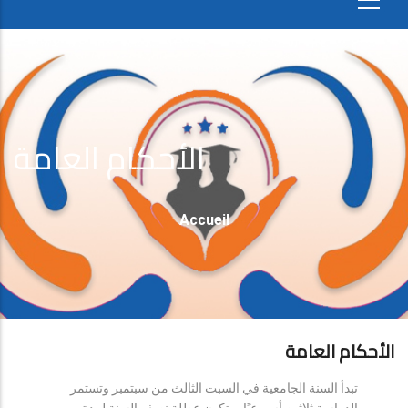
الأحكام العامة
Fil
Accueil
D'Ariane
الأحكام العامة
تبدأ السنة الجامعية في السبت الثالث من سبتمبر وتستمر
الدراسة ثلاثين أسبوعيًا، وتكون عطلة نصف السنة لمدة