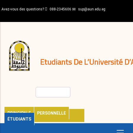
Aller
Avez-vous des questions?
088-2345606
sup@aun.edu.eg
au
contenu
N-
principal
Home
Règlements
&
décisions
Expatriés
Journal
Etudiants De L’Université D’
Rechercher
PRINCIPALE
PERSONNELLE
ÉTUDIANTS