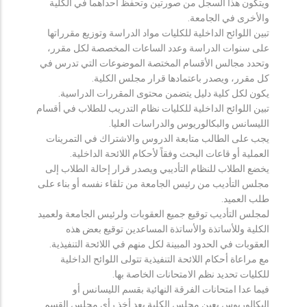
ويتكون هذا السجل من صورتين وتحفظ احداهما في الكلية
والأخرى في الجامعة.
تبين اللوائح الداخلية للكليات مواد الدراسة وتوزيع مقرراتها
على سنوات الدراسة وعدد الساعات المخصصة لكل مقرر،
وتحدد مجالس الأقسام المختصة الموضوعات التي تدرس في
كل مقرر، ويصدر باعتمادها قرار مجلس الكلية.
يكون لكل كلية دليل يتضمن محتوى المقررات الدراسية.
تبين اللوائح الداخلية للكليات نظام التدريب للطلاب في أقسام
الليسانس والبكالوريوس والدراسات العليا.
يجب على الطالب متابعة الدروس والاشتراك في التمرينات
العملية أو قاعات البحث وفقاً لأحكام اللائحة الداخلية.
يخضع الطلاب للنظام التأديبي ويصدر قرار إحالة الطلاب إلى
مجلس التأديب من رئيس الجامعة من تلقاء نفسه أو بناء على
طلب العميد.
لمجلس التأديب توقيع جميع العقوبات ولرئيس الجامعة ولعميد
الكلية وللأساتذة والأساتذة المساعدين توقيع بعض هذه
العقوبات في الحدود المبينة لكل منهم في اللائحة التنفيذية.
مع مراعاة أحكام اللائحة التنفيذية تتولى اللوائح الداخلية
للكليات تحديد نظم الامتحانات الخاصة بها.
فيما عدا امتحانات الفرقة النهائية بقسم الليسانس أو
البكالوريوس يعين مجلس الكلية بعد أخذ رأي مجلس القسم