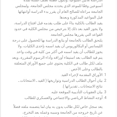
أسبوعين وفقًا للموعد الذي يحدده مجلس الجامعة، ولمجلس
الجامعة مراعاة للصالح العام أن يقرر بدء الدراسة أوانتهائها
قبل المواعيد المذكورة وبعدها.
يقيد الطالب بالكلية بناءً على طلب يقدمه قبل افتتاح الدراسة،
ولا يجوز القيد بعد ذلك إلا بترخيص من مجلس الكلية في حدود
القواعد التي يقررها مجلس الجامعة.
يلتحق الطالب بالجامعة أو يتابع الدراسة بها للحصول على درجة
الليسانس أو البكالوريوس أن يقيد اسمه بإحدى الكليات، ولا
يجوز للطالب أن يقيد اسمه في أكثر من كلية في وقت واحد.
يتم قيد الطالب بعد استيفاء أوراقه وأداء الرسوم المقررة، ويعد
ملف لكل طالب في الكلية يحتوي على جميع الأوراق المتعلقة
بالطالب وعلى الأخص :
الأوراق المقدمة لإجراء القيد.
بيان أحوال الطالب الدراسية وتواريخها ( القيد ـ الامتحانات ـ
نتائح الامتحانات ـ تقديراتها ).
بيان العقوبات التأديبية الموقعة عليه.
أوجه النشاط الرياضي والاجتماعي والعسكري للطالب.
يعد سجل خاص لكل طالب يدون به بيان لما يتضمنه ملفه فضلاً
عن تاريخ خروجه من الجامعة وسببه وعمله بعد التخرج،