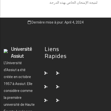
لنتيجة الإمتحان الخاص بهذه الدرجة.
Dernière mise à jour: April 4, 2024
Liens
Université
Rapides
Assiut
L'Université
d'Assiut a été
">
">
créée en octobre
1957 à Assiut. Elle
">
">
considère comme
la première
">
">
université de Haute