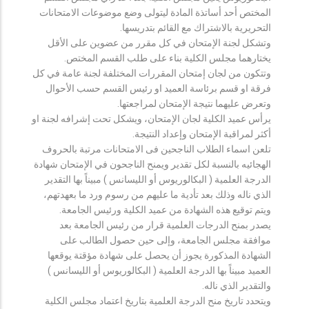
المختص أحد أساتذة المادة ليتولى وضع موضوعات الامتحانات
التحريرية بالاشتراك مع القائم بتدريسها.
وتشكل لجنة الإمتحان في كل مقرر من عضوين على الأقل
يختارهما مجلس الكلية بناء على طلب القسم المختص.
وتتكون من لجان إمتحان المقررات المختلفة لجنة عامة في كل
فرقة او قسم برئاسة العميد او رئيس القسم حسب الأحوال
وتعرض عليهما نتيجة الإمتحان لمراجعتها.
يرأس عميد الكلية لجان الإمتحان، ويشكل تحت إشرافه لجنة او
أكثر لمراقبة الإمتحان وإعداد النتيجة.
تلعن اسماء الطلاب الناجحين فى الامتحانات مرتبة بالحروف
الهجائيه بالنسبة لكل تقدير ويمنح الناجحون في الإمتحان شهادة
الدرجة العلمية ( البكالوريوس أو الليسانس ) مبيناً بها التقدير
الذي ناله وذلك بعد تأدية ما عليهم من رسوم ورد ما بعهدتهم،
ويتم توقيع هذه الشهادة من عميد الكلية ورئيس الجامعة.
يصدر بمنح الدرجات العلمية قرار من رئيس الجامعة بعد
موافقة مجلس الجامعة، وإلى حين حصول الطالب على
الشهادة المذكورة يجوز أن يحصل على شهادة مؤقتة يوقعها
العميد مبيناً بها الدرجة العلمية ( البكالوريوس أو الليسانس )
والتقدير الذي ناله.
ويتحدد تاريخ منح الدرجة العلمية بتاريخ اعتماد مجلس الكلية