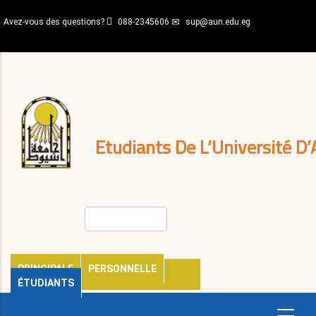
Aller
Avez-vous des questions?
088-2345606
sup@aun.edu.eg
au
contenu
N-
principal
Home
Règlements
&
décisions
Expatriés
Journal
Etudiants De L’Université D’
Rechercher
PRINCIPALE
PERSONNELLE
ÉTUDIANTS