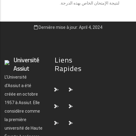
لنتيجة الإمتحان الخاص بهذه الدرجة.
Dernière mise à jour: April 4, 2024
Liens
Université
Rapides
Assiut
L'Université
d'Assiut a été
">
">
créée en octobre
1957 à Assiut. Elle
">
">
considère comme
la première
">
">
université de Haute