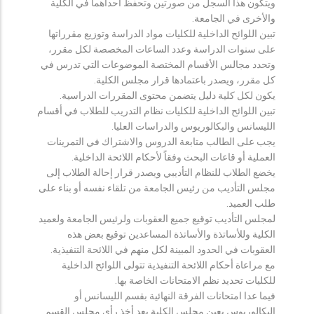
ويتكون هذا السجل من صورتين وتحفظ احداهما في الكلية
والأخرى في الجامعة.
تبين اللوائح الداخلية للكليات مواد الدراسة وتوزيع مقرراتها
على سنوات الدراسة وعدد الساعات المخصصة لكل مقرر،
وتحدد مجالس الأقسام المختصة الموضوعات التي تدرس في
كل مقرر، ويصدر باعتمادها قرار مجلس الكلية.
يكون لكل كلية دليل يتضمن محتوى المقررات الدراسية.
تبين اللوائح الداخلية للكليات نظام التدريب للطلاب في أقسام
الليسانس والبكالوريوس والدراسات العليا.
يجب على الطالب متابعة الدروس والاشتراك في التمرينات
العملية أو قاعات البحث وفقاً لأحكام اللائحة الداخلية.
يخضع الطلاب للنظام التأديبي ويصدر قرار إحالة الطلاب إلى
مجلس التأديب من رئيس الجامعة من تلقاء نفسه أو بناء على
طلب العميد.
لمجلس التأديب توقيع جميع العقوبات ولرئيس الجامعة ولعميد
الكلية وللأساتذة والأساتذة المساعدين توقيع بعض هذه
العقوبات في الحدود المبينة لكل منهم في اللائحة التنفيذية.
مع مراعاة أحكام اللائحة التنفيذية تتولى اللوائح الداخلية
للكليات تحديد نظم الامتحانات الخاصة بها.
فيما عدا امتحانات الفرقة النهائية بقسم الليسانس أو
البكالوريوس يعين مجلس الكلية بعد أخذ رأي مجلس القسم