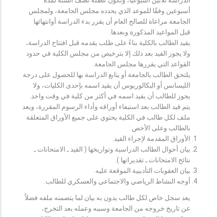
أسبوعين وفقًا للموعد الذي يحدده مجلس الجامعة، ولمجلس
الجامعة مراعاة للصالح العام أن يقرر بدء الدراسة أوانتهائها
قبل المواعيد المذكورة وبعدها.
يقيد الطالب بالكلية بناءً على طلب يقدمه قبل افتتاح الدراسة،
ولا يجوز القيد بعد ذلك إلا بترخيص من مجلس الكلية في حدود
القواعد التي يقررها مجلس الجامعة.
يلتحق الطالب بالجامعة أو يتابع الدراسة بها للحصول على درجة
الليسانس أو البكالوريوس أن يقيد اسمه بإحدى الكليات، ولا
يجوز للطالب أن يقيد اسمه في أكثر من كلية في وقت واحد.
يتم قيد الطالب بعد استيفاء أوراقه وأداء الرسوم المقررة، ويعد
ملف لكل طالب في الكلية يحتوي على جميع الأوراق المتعلقة
بالطالب وعلى الأخص :
الأوراق المقدمة لإجراء القيد.
بيان أحوال الطالب الدراسية وتواريخها ( القيد ـ الامتحانات ـ
نتائح الامتحانات ـ تقديراتها ).
بيان العقوبات التأديبية الموقعة عليه.
أوجه النشاط الرياضي والاجتماعي والعسكري للطالب.
يعد سجل خاص لكل طالب يدون به بيان لما يتضمنه ملفه فضلاً
عن تاريخ خروجه من الجامعة وسببه وعمله بعد التخرج،