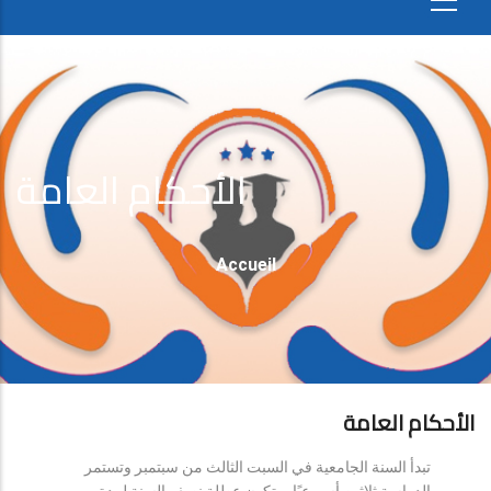
الأحكام العامة
Fil
Accueil
D'Ariane
الأحكام العامة
تبدأ السنة الجامعية في السبت الثالث من سبتمبر وتستمر
الدراسة ثلاثين أسبوعيًا، وتكون عطلة نصف السنة لمدة