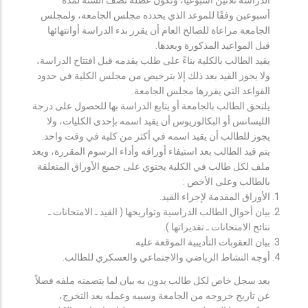
أسبوعين وفقًا للموعد الذي يحدده مجلس الجامعة، ولمجلس
الجامعة مراعاة للصالح العام أن يقرر بدء الدراسة أوانتهائها
قبل المواعيد المذكورة وبعدها.
يقيد الطالب بالكلية بناءً على طلب يقدمه قبل افتتاح الدراسة،
ولا يجوز القيد بعد ذلك إلا بترخيص من مجلس الكلية في حدود
القواعد التي يقررها مجلس الجامعة.
يلتحق الطالب بالجامعة أو يتابع الدراسة بها للحصول على درجة
الليسانس أو البكالوريوس أن يقيد اسمه بإحدى الكليات، ولا
يجوز للطالب أن يقيد اسمه في أكثر من كلية في وقت واحد.
يتم قيد الطالب بعد استيفاء أوراقه وأداء الرسوم المقررة، ويعد
ملف لكل طالب في الكلية يحتوي على جميع الأوراق المتعلقة
بالطالب وعلى الأخص :
الأوراق المقدمة لإجراء القيد.
بيان أحوال الطالب الدراسية وتواريخها ( القيد ـ الامتحانات ـ
نتائح الامتحانات ـ تقديراتها ).
بيان العقوبات التأديبية الموقعة عليه.
أوجه النشاط الرياضي والاجتماعي والعسكري للطالب.
يعد سجل خاص لكل طالب يدون به بيان لما يتضمنه ملفه فضلاً
عن تاريخ خروجه من الجامعة وسببه وعمله بعد التخرج،