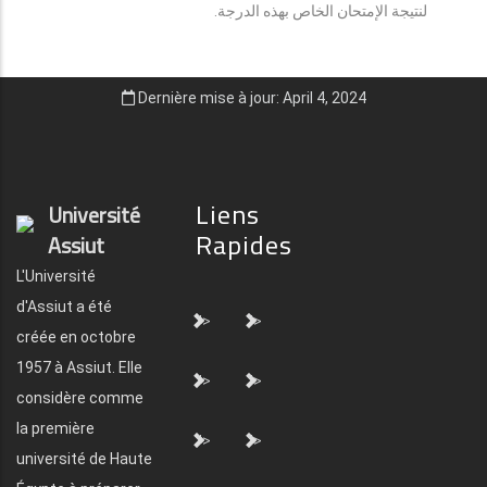
لنتيجة الإمتحان الخاص بهذه الدرجة.
Dernière mise à jour: April 4, 2024
Liens
Université
Rapides
Assiut
L'Université
d'Assiut a été
">
">
créée en octobre
1957 à Assiut. Elle
">
">
considère comme
la première
">
">
université de Haute