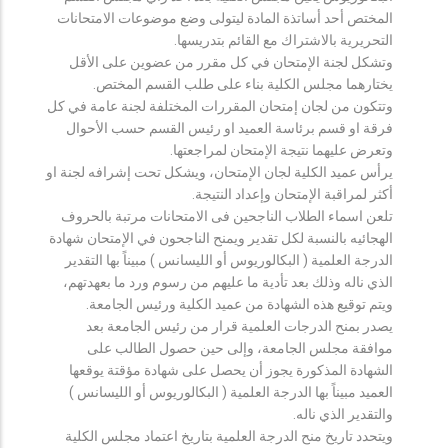
المختص أحد أساتذة المادة ليتولى وضع موضوعات الامتحانات
التحريرية بالاشتراك مع القائم بتدريسها.
وتشكل لجنة الإمتحان في كل مقرر من عضوين على الأقل
يختارهما مجلس الكلية بناء على طلب القسم المختص.
وتتكون من لجان إمتحان المقررات المختلفة لجنة عامة في كل
فرقة او قسم برئاسة العميد او رئيس القسم حسب الأحوال
وتعرض عليهما نتيجة الإمتحان لمراجعتها.
يرأس عميد الكلية لجان الإمتحان، ويشكل تحت إشرافه لجنة او
أكثر لمراقبة الإمتحان وإعداد النتيجة.
تلعن اسماء الطلاب الناجحين فى الامتحانات مرتبة بالحروف
الهجائيه بالنسبة لكل تقدير ويمنح الناجحون في الإمتحان شهادة
الدرجة العلمية ( البكالوريوس أو الليسانس ) مبيناً بها التقدير
الذي ناله وذلك بعد تأدية ما عليهم من رسوم ورد ما بعهدتهم،
ويتم توقيع هذه الشهادة من عميد الكلية ورئيس الجامعة.
يصدر بمنح الدرجات العلمية قرار من رئيس الجامعة بعد
موافقة مجلس الجامعة، وإلى حين حصول الطالب على
الشهادة المذكورة يجوز أن يحصل على شهادة مؤقتة يوقعها
العميد مبيناً بها الدرجة العلمية ( البكالوريوس أو الليسانس )
والتقدير الذي ناله.
ويتحدد تاريخ منح الدرجة العلمية بتاريخ اعتماد مجلس الكلية