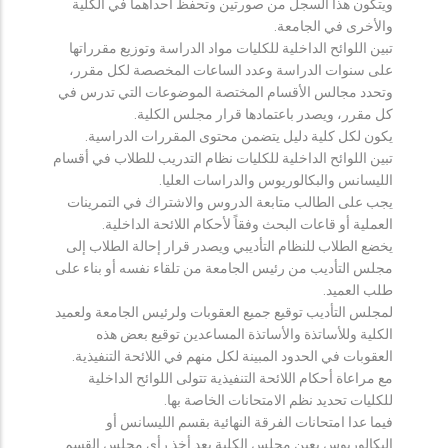
ويتكون هذا السجل من صورتين وتحفظ احداهما في الكلية
والأخرى في الجامعة.
تبين اللوائح الداخلية للكليات مواد الدراسة وتوزيع مقرراتها
على سنوات الدراسة وعدد الساعات المخصصة لكل مقرر،
وتحدد مجالس الأقسام المختصة الموضوعات التي تدرس في
كل مقرر، ويصدر باعتمادها قرار مجلس الكلية.
يكون لكل كلية دليل يتضمن محتوى المقررات الدراسية.
تبين اللوائح الداخلية للكليات نظام التدريب للطلاب في أقسام
الليسانس والبكالوريوس والدراسات العليا.
يجب على الطالب متابعة الدروس والاشتراك في التمرينات
العملية أو قاعات البحث وفقاً لأحكام اللائحة الداخلية.
يخضع الطلاب للنظام التأديبي ويصدر قرار إحالة الطلاب إلى
مجلس التأديب من رئيس الجامعة من تلقاء نفسه أو بناء على
طلب العميد.
لمجلس التأديب توقيع جميع العقوبات ولرئيس الجامعة ولعميد
الكلية وللأساتذة والأساتذة المساعدين توقيع بعض هذه
العقوبات في الحدود المبينة لكل منهم في اللائحة التنفيذية.
مع مراعاة أحكام اللائحة التنفيذية تتولى اللوائح الداخلية
للكليات تحديد نظم الامتحانات الخاصة بها.
فيما عدا امتحانات الفرقة النهائية بقسم الليسانس أو
البكالوريوس يعين مجلس الكلية بعد أخذ رأي مجلس القسم