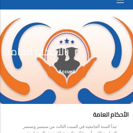
الأحكام العامة
Fil
Accueil
D'Ariane
الأحكام العامة
تبدأ السنة الجامعية في السبت الثالث من سبتمبر وتستمر
الدراسة ثلاثين أسبوعيًا، وتكون عطلة نصف السنة لمدة