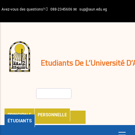
Aller
Avez-vous des questions?
088-2345606
sup@aun.edu.eg
au
contenu
N-
principal
Home
Règlements
&
décisions
Expatriés
Journal
Etudiants De L’Université D’
Rechercher
PRINCIPALE
PERSONNELLE
ÉTUDIANTS