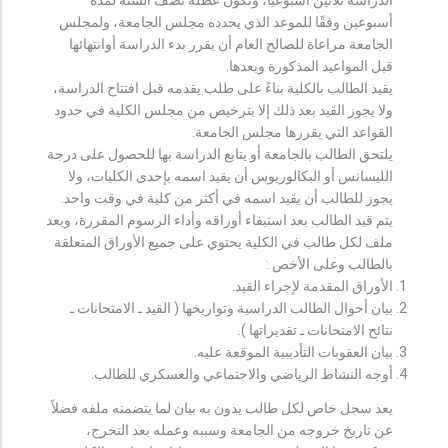
أسبوعين وفقًا للموعد الذي يحدده مجلس الجامعة، ولمجلس
الجامعة مراعاة للصالح العام أن يقرر بدء الدراسة أوانتهائها
قبل المواعيد المذكورة وبعدها.
يقيد الطالب بالكلية بناءً على طلب يقدمه قبل افتتاح الدراسة،
ولا يجوز القيد بعد ذلك إلا بترخيص من مجلس الكلية في حدود
القواعد التي يقررها مجلس الجامعة.
يلتحق الطالب بالجامعة أو يتابع الدراسة بها للحصول على درجة
الليسانس أو البكالوريوس أن يقيد اسمه بإحدى الكليات، ولا
يجوز للطالب أن يقيد اسمه في أكثر من كلية في وقت واحد.
يتم قيد الطالب بعد استيفاء أوراقه وأداء الرسوم المقررة، ويعد
ملف لكل طالب في الكلية يحتوي على جميع الأوراق المتعلقة
بالطالب وعلى الأخص :
الأوراق المقدمة لإجراء القيد.
بيان أحوال الطالب الدراسية وتواريخها ( القيد ـ الامتحانات ـ
نتائح الامتحانات ـ تقديراتها ).
بيان العقوبات التأديبية الموقعة عليه.
أوجه النشاط الرياضي والاجتماعي والعسكري للطالب.
يعد سجل خاص لكل طالب يدون به بيان لما يتضمنه ملفه فضلاً
عن تاريخ خروجه من الجامعة وسببه وعمله بعد التخرج،