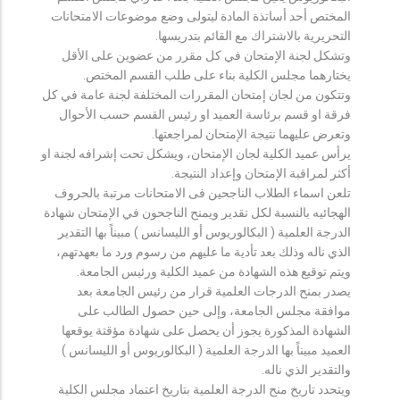
المختص أحد أساتذة المادة ليتولى وضع موضوعات الامتحانات
التحريرية بالاشتراك مع القائم بتدريسها.
وتشكل لجنة الإمتحان في كل مقرر من عضوين على الأقل
يختارهما مجلس الكلية بناء على طلب القسم المختص.
وتتكون من لجان إمتحان المقررات المختلفة لجنة عامة في كل
فرقة او قسم برئاسة العميد او رئيس القسم حسب الأحوال
وتعرض عليهما نتيجة الإمتحان لمراجعتها.
يرأس عميد الكلية لجان الإمتحان، ويشكل تحت إشرافه لجنة او
أكثر لمراقبة الإمتحان وإعداد النتيجة.
تلعن اسماء الطلاب الناجحين فى الامتحانات مرتبة بالحروف
الهجائيه بالنسبة لكل تقدير ويمنح الناجحون في الإمتحان شهادة
الدرجة العلمية ( البكالوريوس أو الليسانس ) مبيناً بها التقدير
الذي ناله وذلك بعد تأدية ما عليهم من رسوم ورد ما بعهدتهم،
ويتم توقيع هذه الشهادة من عميد الكلية ورئيس الجامعة.
يصدر بمنح الدرجات العلمية قرار من رئيس الجامعة بعد
موافقة مجلس الجامعة، وإلى حين حصول الطالب على
الشهادة المذكورة يجوز أن يحصل على شهادة مؤقتة يوقعها
العميد مبيناً بها الدرجة العلمية ( البكالوريوس أو الليسانس )
والتقدير الذي ناله.
ويتحدد تاريخ منح الدرجة العلمية بتاريخ اعتماد مجلس الكلية