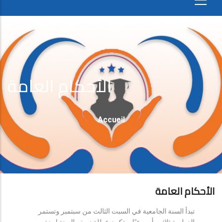
الأحكام العامة
Fil
Accueil
D'Ariane
الأحكام العامة
تبدأ السنة الجامعية في السبت الثالث من سبتمبر وتستمر
الدراسة ثلاثين أسبوعيًا، وتكون عطلة نصف السنة لمدة