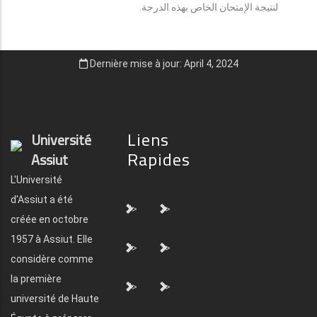
لنتيجة الإمتحان الخاص بهذه الدرجة.
Dernière mise à jour: April 4, 2024
Liens
Université
Rapides
Assiut
L'Université
d'Assiut a été
">
">
créée en octobre
1957 à Assiut. Elle
">
">
considère comme
la première
">
">
université de Haute