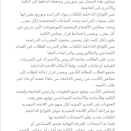
ويتكون هذا السجل من صورتين وتحفظ احداهما في الكلية
والأخرى في الجامعة.
تبين اللوائح الداخلية للكليات مواد الدراسة وتوزيع مقرراتها
على سنوات الدراسة وعدد الساعات المخصصة لكل مقرر،
وتحدد مجالس الأقسام المختصة الموضوعات التي تدرس في
كل مقرر، ويصدر باعتمادها قرار مجلس الكلية.
يكون لكل كلية دليل يتضمن محتوى المقررات الدراسية.
تبين اللوائح الداخلية للكليات نظام التدريب للطلاب في أقسام
الليسانس والبكالوريوس والدراسات العليا.
يجب على الطالب متابعة الدروس والاشتراك في التمرينات
العملية أو قاعات البحث وفقاً لأحكام اللائحة الداخلية.
يخضع الطلاب للنظام التأديبي ويصدر قرار إحالة الطلاب إلى
مجلس التأديب من رئيس الجامعة من تلقاء نفسه أو بناء على
طلب العميد.
لمجلس التأديب توقيع جميع العقوبات ولرئيس الجامعة ولعميد
الكلية وللأساتذة والأساتذة المساعدين توقيع بعض هذه
العقوبات في الحدود المبينة لكل منهم في اللائحة التنفيذية.
مع مراعاة أحكام اللائحة التنفيذية تتولى اللوائح الداخلية
للكليات تحديد نظم الامتحانات الخاصة بها.
فيما عدا امتحانات الفرقة النهائية بقسم الليسانس أو
البكالوريوس يعين مجلس الكلية بعد أخذ رأي مجلس القسم