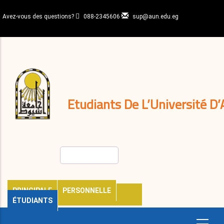
Aller
au
Avez-vous des questions?
088-2345606
sup@aun.edu.eg
contenu
N-
principal
Home
Règlements
&
décisions
Expatriés
Journal
Etudiants De L’Université D’
Rechercher
PRINCIPALE
PERSONNELLE
ÉTUDIANTS