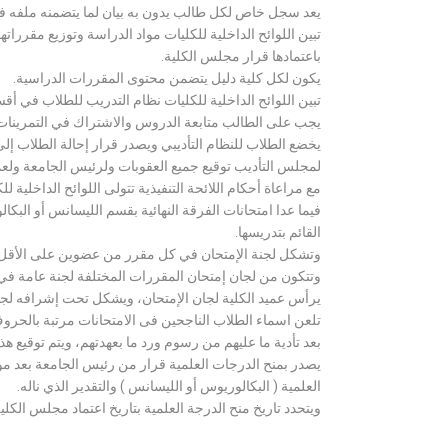
يعد سجل خاص لكل طالب يدون به بيان لما يتضمنه ملفه فض
تبين اللوائح الداخلية للكليات مواد الدراسة وتوزيع مق
باعتمادها قرار مجلس الكلية.
يكون لكل كلية دليل يتضمن محتوى المقررات الدراسية.
تبين اللوائح الداخلية للكليات نظام التدريب للطلاب في أق
يجب على الطالب متابعة الدروس والاشتراك في التمرينات الع
يخضع الطلاب للنظام التأديبي ويصدر قرار إحالة الطلاب إ
لمجلس التأديب توقيع جميع العقوبات ولرئيس الجامعة ولعميد
مع مراعاة أحكام اللائحة التنفيذية تتولى اللوائح الداخلية ل
فيما عدا امتحانات الفرقة النهائية بقسم الليسانس أو ال
القائم بتدريسها.
وتشكل لجنة الإمتحان في كل مقرر من عضوين على الأقل 
وتتكون من لجان إمتحان المقررات المختلفة لجنة عامة في
يرأس عميد الكلية لجان الإمتحان، ويشكل تحت إشرافه لجنة ا
تلعن اسماء الطلاب الناجحين فى الامتحانات مرتبة بالحروف ال
بعد تأدية ما عليهم من رسوم ورد ما بعهدتهم، ويتم توقيع ه
يصدر بمنح الدرجات العلمية قرار من رئيس الجامعة بعد مو
العلمية ( البكالوريوس أو الليسانس ) والتقدير الذي ناله.
ويتحدد تاريخ منح الدرجة العلمية بتاريخ اعتماد مجلس الكلية