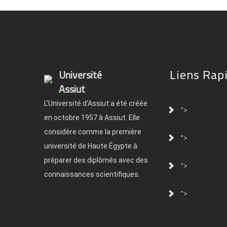
Liens Rap
Université
Assiut
L'Université d'Assiut a été créée
">
en octobre 1957 à Assiut. Elle
considère comme la première
">
université de Haute Égypte à
préparer des diplômés avec des
">
connaissances scientifiques.
">