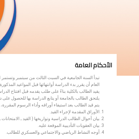
الأحكام العامة
تبدأ السنة الجامعية في السبت الثالث من سبتمبر وتستمر 
العام أن يقرر بدء الدراسة أوانتهائها قبل المواعيد المذكورة 
يقيد الطالب بالكلية بناءً على طلب يقدمه قبل افتتاح الدر
يلتحق الطالب بالجامعة أو يتابع الدراسة بها للحصول على 
يتم قيد الطالب بعد استيفاء أوراقه وأداء الرسوم المقررة
الأوراق المقدمة لإجراء القيد.
بيان أحوال الطالب الدراسية وتواريخها ( القيد ـ الامتحانات ـ ن
بيان العقوبات التأديبية الموقعة عليه.
أوجه النشاط الرياضي والاجتماعي والعسكري للطالب.