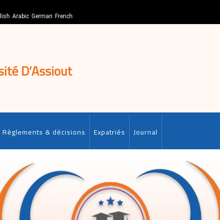
lish
Arabic
German
French
sité D’Assiout
Règlements & décisions
Expatriés
Journal