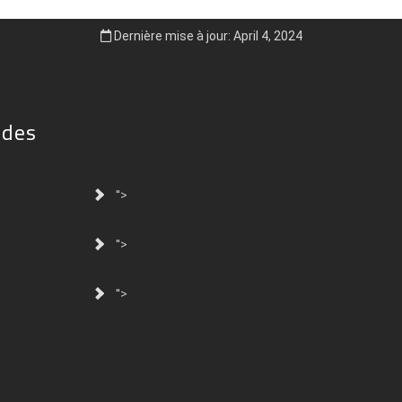
Dernière mise à jour: April 4, 2024
ides
">
">
">