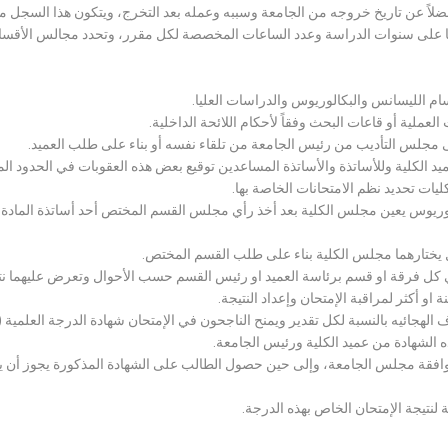
لاً عن تاريخ خروجه من الجامعة وسببه وعمله بعد التخرج، ويتكون هذا السجل م
رراتها على سنوات الدراسة وعدد الساعات المخصصة لكل مقرر، وتحدد مجالس الأ
سام الليسانس والبكالوريوس والدراسات العليا.
ملية أو قاعات البحث وفقاً لأحكام اللائحة الداخلية.
لى مجلس التأديب من رئيس الجامعة من تلقاء نفسه أو بناء على طلب العميد.
 الكلية وللأساتذة والأساتذة المساعدين توقيع بعض هذه العقوبات في الحدود المبين
لكليات تحديد نظم الامتحانات الخاصة بها.
بكالوريوس يعين مجلس الكلية بعد أخذ رأي مجلس القسم المختص أحد أساتذة المادة
يختارهما مجلس الكلية بناء على طلب القسم المختص.
 كل فرقة او قسم برئاسة العميد او رئيس القسم حسب الأحوال وتعرض عليهما نتيج
و أكثر لمراقبة الإمتحان وإعداد النتيجة.
هجائيه بالنسبة لكل تقدير ويمنح الناجحون في الإمتحان شهادة الدرجة العلمية ( الب
ذه الشهادة من عميد الكلية ورئيس الجامعة.
افقة مجلس الجامعة، وإلى حين حصول الطالب على الشهادة المذكورة يجوز أن يحصل
 لنتيجة الإمتحان الخاص بهذه الدرجة.