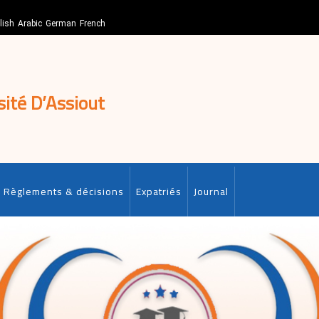
lish
Arabic
German
French
sité D’Assiout
Règlements & décisions
Expatriés
Journal