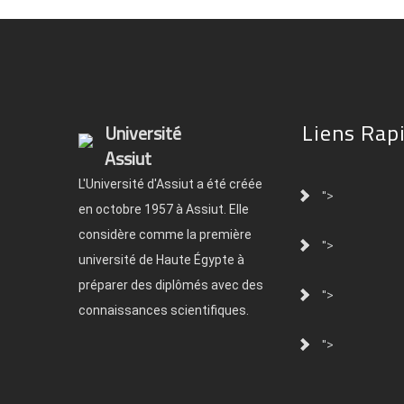
Liens Rap
Université
Assiut
L'Université d'Assiut a été créée
">
en octobre 1957 à Assiut. Elle
considère comme la première
">
université de Haute Égypte à
préparer des diplômés avec des
">
connaissances scientifiques.
">