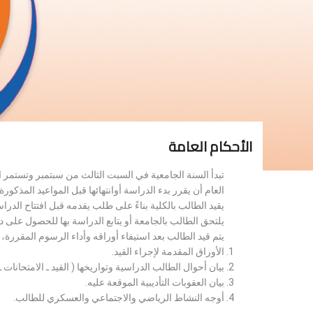
الأحكام العامة
تبدأ السنة الجامعية في السبت الثالث من سبتمبر وتستمر 
العام أن يقرر بدء الدراسة أوانتهائها قبل المواعيد المذكورة 
يقيد الطالب بالكلية بناءً على طلب يقدمه قبل افتتاح الدر
يلتحق الطالب بالجامعة أو يتابع الدراسة بها للحصول على 
يتم قيد الطالب بعد استيفاء أوراقه وأداء الرسوم المقررة
الأوراق المقدمة لإجراء القيد.
بيان أحوال الطالب الدراسية وتواريخها ( القيد ـ الامتحانات ـ ن
بيان العقوبات التأديبية الموقعة عليه.
أوجه النشاط الرياضي والاجتماعي والعسكري للطالب.