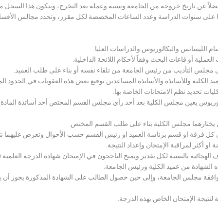
لاً عن تاريخ خروجه من الجامعة وسببه وعمله بعد التخرج، ويتكون هذا السجل م
رراتها على سنوات الدراسة وعدد الساعات المخصصة لكل مقرر، وتحدد مجالس الأ
سام الليسانس والبكالوريوس والدراسات العليا.
ملية أو قاعات البحث وفقاً لأحكام اللائحة الداخلية.
لى مجلس التأديب من رئيس الجامعة من تلقاء نفسه أو بناء على طلب العميد.
 الكلية وللأساتذة والأساتذة المساعدين توقيع بعض هذه العقوبات في الحدود المبين
لكليات تحديد نظم الامتحانات الخاصة بها.
بكالوريوس يعين مجلس الكلية بعد أخذ رأي مجلس القسم المختص أحد أساتذة المادة
يختارهما مجلس الكلية بناء على طلب القسم المختص.
 كل فرقة او قسم برئاسة العميد او رئيس القسم حسب الأحوال وتعرض عليهما نتيج
و أكثر لمراقبة الإمتحان وإعداد النتيجة.
هجائيه بالنسبة لكل تقدير ويمنح الناجحون في الإمتحان شهادة الدرجة العلمية ( الب
ذه الشهادة من عميد الكلية ورئيس الجامعة.
افقة مجلس الجامعة، وإلى حين حصول الطالب على الشهادة المذكورة يجوز أن يحصل
 لنتيجة الإمتحان الخاص بهذه الدرجة.