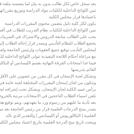
يعد سجل خاص لكل طالب يدون به بيان لما يتضمنه ملفه فض
تبين اللوائح الداخلية للكليات مواد الدراسة وتوزيع مق
باعتمادها قرار مجلس الكلية.
يكون لكل كلية دليل يتضمن محتوى المقررات الدراسية.
تبين اللوائح الداخلية للكليات نظام التدريب للطلاب في أق
يجب على الطالب متابعة الدروس والاشتراك في التمرينات الع
يخضع الطلاب للنظام التأديبي ويصدر قرار إحالة الطلاب إ
لمجلس التأديب توقيع جميع العقوبات ولرئيس الجامعة ولعميد
مع مراعاة أحكام اللائحة التنفيذية تتولى اللوائح الداخلية ل
فيما عدا امتحانات الفرقة النهائية بقسم الليسانس أو ال
القائم بتدريسها.
وتشكل لجنة الإمتحان في كل مقرر من عضوين على الأقل 
وتتكون من لجان إمتحان المقررات المختلفة لجنة عامة في
يرأس عميد الكلية لجان الإمتحان، ويشكل تحت إشرافه لجنة ا
تلعن اسماء الطلاب الناجحين فى الامتحانات مرتبة بالحروف ال
بعد تأدية ما عليهم من رسوم ورد ما بعهدتهم، ويتم توقيع ه
يصدر بمنح الدرجات العلمية قرار من رئيس الجامعة بعد مو
العلمية ( البكالوريوس أو الليسانس ) والتقدير الذي ناله.
ويتحدد تاريخ منح الدرجة العلمية بتاريخ اعتماد مجلس الكلية