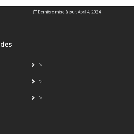
Dernière mise à jour: April 4, 2024
ides
">
">
">