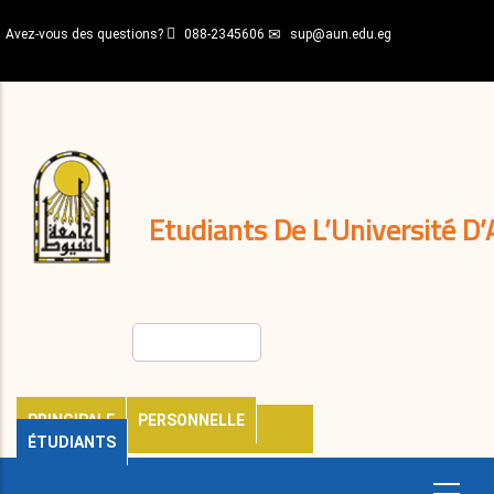
Aller
Avez-vous des questions?
088-2345606
sup@aun.edu.eg
au
contenu
N-
principal
Home
Règlements
&
décisions
Expatriés
Journal
Etudiants De L’Université D’
Rechercher
PRINCIPALE
PERSONNELLE
ÉTUDIANTS