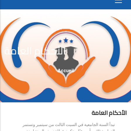
الأحكام العامة
Fil
Accueil
D'Ariane
الأحكام العامة
تبدأ السنة الجامعية في السبت الثالث من سبتمبر وتستمر
الدراسة ثلاثين أسبوعيًا، وتكون عطلة نصف السنة لمدة