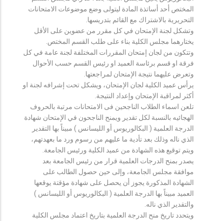
المختص أحد أساتذة المادة ليتولى وضع موضوعات الامتحانات
التحريرية بالاشتراك مع القائم بتدريسها.
وتشكل لجنة الإمتحان في كل مقرر من عضوين على الأقل
يختارهما مجلس الكلية بناء على طلب القسم المختص.
وتتكون من لجان إمتحان المقررات المختلفة لجنة عامة في كل
فرقة او قسم برئاسة العميد او رئيس القسم حسب الأحوال
وتعرض عليهما نتيجة الإمتحان لمراجعتها.
يرأس عميد الكلية لجان الإمتحان، ويشكل تحت إشرافه لجنة او
أكثر لمراقبة الإمتحان وإعداد النتيجة.
تلعن اسماء الطلاب الناجحين فى الامتحانات مرتبة بالحروف
الهجائيه بالنسبة لكل تقدير ويمنح الناجحون في الإمتحان شهادة
الدرجة العلمية ( البكالوريوس أو الليسانس ) مبيناً بها التقدير
الذي ناله وذلك بعد تأدية ما عليهم من رسوم ورد ما بعهدتهم،
ويتم توقيع هذه الشهادة من عميد الكلية ورئيس الجامعة.
يصدر بمنح الدرجات العلمية قرار من رئيس الجامعة بعد
موافقة مجلس الجامعة، وإلى حين حصول الطالب على
الشهادة المذكورة يجوز أن يحصل على شهادة مؤقتة يوقعها
العميد مبيناً بها الدرجة العلمية ( البكالوريوس أو الليسانس )
والتقدير الذي ناله.
ويتحدد تاريخ منح الدرجة العلمية بتاريخ اعتماد مجلس الكلية