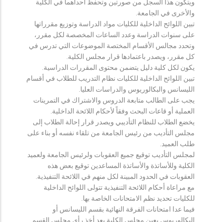
ويتكون هذا السجل من صورتين وتحفظ احداهما في الكلية
والأخرى في الجامعة.
تبين اللوائح الداخلية للكليات مواد الدراسة وتوزيع مقرراتها
على سنوات الدراسة وعدد الساعات المخصصة لكل مقرر،
وتحدد مجالس الأقسام المختصة الموضوعات التي تدرس في
كل مقرر، ويصدر باعتمادها قرار مجلس الكلية.
يكون لكل كلية دليل يتضمن محتوى المقررات الدراسية.
تبين اللوائح الداخلية للكليات نظام التدريب للطلاب في أقسام
الليسانس والبكالوريوس والدراسات العليا.
يجب على الطالب متابعة الدروس والاشتراك في التمرينات
العملية أو قاعات البحث وفقاً لأحكام اللائحة الداخلية.
يخضع الطلاب للنظام التأديبي ويصدر قرار إحالة الطلاب إلى
مجلس التأديب من رئيس الجامعة من تلقاء نفسه أو بناء على
طلب العميد.
لمجلس التأديب توقيع جميع العقوبات ولرئيس الجامعة ولعميد
الكلية وللأساتذة والأساتذة المساعدين توقيع بعض هذه
العقوبات في الحدود المبينة لكل منهم في اللائحة التنفيذية.
مع مراعاة أحكام اللائحة التنفيذية تتولى اللوائح الداخلية
للكليات تحديد نظم الامتحانات الخاصة بها.
فيما عدا امتحانات الفرقة النهائية بقسم الليسانس أو
البكالوريوس يعين مجلس الكلية بعد أخذ رأي مجلس القسم