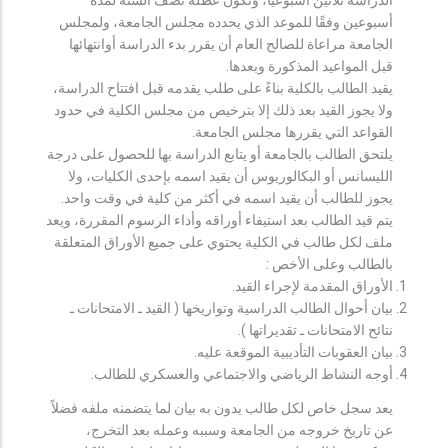
أسبوعين وفقًا للموعد الذي يحدده مجلس الجامعة، ولمجلس
الجامعة مراعاة للصالح العام أن يقرر بدء الدراسة أوانتهائها
قبل المواعيد المذكورة وبعدها.
يقيد الطالب بالكلية بناءً على طلب يقدمه قبل افتتاح الدراسة،
ولا يجوز القيد بعد ذلك إلا بترخيص من مجلس الكلية في حدود
القواعد التي يقررها مجلس الجامعة.
يلتحق الطالب بالجامعة أو يتابع الدراسة بها للحصول على درجة
الليسانس أو البكالوريوس أن يقيد اسمه بإحدى الكليات، ولا
يجوز للطالب أن يقيد اسمه في أكثر من كلية في وقت واحد.
يتم قيد الطالب بعد استيفاء أوراقه وأداء الرسوم المقررة، ويعد
ملف لكل طالب في الكلية يحتوي على جميع الأوراق المتعلقة
بالطالب وعلى الأخص :
الأوراق المقدمة لإجراء القيد.
بيان أحوال الطالب الدراسية وتواريخها ( القيد ـ الامتحانات ـ
نتائح الامتحانات ـ تقديراتها ).
بيان العقوبات التأديبية الموقعة عليه.
أوجه النشاط الرياضي والاجتماعي والعسكري للطالب.
يعد سجل خاص لكل طالب يدون به بيان لما يتضمنه ملفه فضلاً
عن تاريخ خروجه من الجامعة وسببه وعمله بعد التخرج،