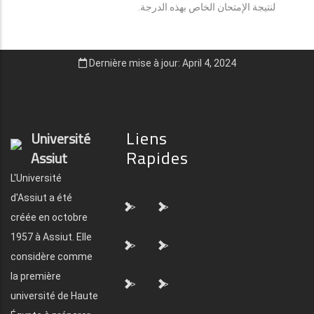
لنتيجة الإمتحان الخاص بهذه الدرجة.
Dernière mise à jour: April 4, 2024
Liens
Université
Rapides
Assiut
L'Université
d'Assiut a été
">
">
créée en octobre
1957 à Assiut. Elle
">
">
considère comme
la première
">
">
université de Haute