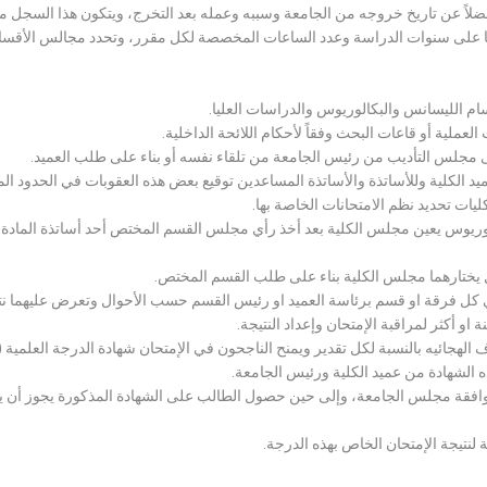
لاً عن تاريخ خروجه من الجامعة وسببه وعمله بعد التخرج، ويتكون هذا السجل م
رراتها على سنوات الدراسة وعدد الساعات المخصصة لكل مقرر، وتحدد مجالس الأ
سام الليسانس والبكالوريوس والدراسات العليا.
ملية أو قاعات البحث وفقاً لأحكام اللائحة الداخلية.
لى مجلس التأديب من رئيس الجامعة من تلقاء نفسه أو بناء على طلب العميد.
 الكلية وللأساتذة والأساتذة المساعدين توقيع بعض هذه العقوبات في الحدود المبين
لكليات تحديد نظم الامتحانات الخاصة بها.
بكالوريوس يعين مجلس الكلية بعد أخذ رأي مجلس القسم المختص أحد أساتذة المادة
يختارهما مجلس الكلية بناء على طلب القسم المختص.
 كل فرقة او قسم برئاسة العميد او رئيس القسم حسب الأحوال وتعرض عليهما نتيج
و أكثر لمراقبة الإمتحان وإعداد النتيجة.
هجائيه بالنسبة لكل تقدير ويمنح الناجحون في الإمتحان شهادة الدرجة العلمية ( الب
ذه الشهادة من عميد الكلية ورئيس الجامعة.
افقة مجلس الجامعة، وإلى حين حصول الطالب على الشهادة المذكورة يجوز أن يحصل
 لنتيجة الإمتحان الخاص بهذه الدرجة.