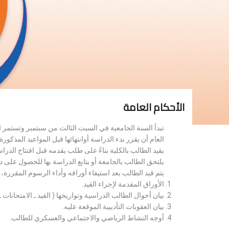
الأحكام العامة
تبدأ السنة الجامعية في السبت الثالث من سبتمبر وتستمر 
العام أن يقرر بدء الدراسة أوانتهائها قبل المواعيد المذكورة 
يقيد الطالب بالكلية بناءً على طلب يقدمه قبل افتتاح الدر
يلتحق الطالب بالجامعة أو يتابع الدراسة بها للحصول على 
يتم قيد الطالب بعد استيفاء أوراقه وأداء الرسوم المقررة
الأوراق المقدمة لإجراء القيد.
بيان أحوال الطالب الدراسية وتواريخها ( القيد ـ الامتحانات ـ ن
بيان العقوبات التأديبية الموقعة عليه.
أوجه النشاط الرياضي والاجتماعي والعسكري للطالب.