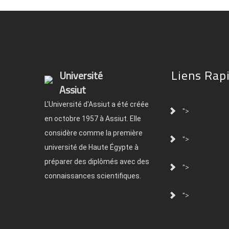
Liens Rap
Université
Assiut
L'Université d'Assiut a été créée
">
en octobre 1957 à Assiut. Elle
considère comme la première
">
université de Haute Égypte à
préparer des diplômés avec des
">
connaissances scientifiques.
">