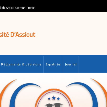
lish
Arabic
German
French
sité D’Assiout
Règlements & décisions
Expatriés
Journal