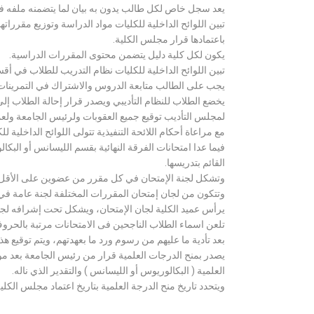
يعد سجل خاص لكل طالب يدون به بيان لما يتضمنه ملفه فض
تبين اللوائح الداخلية للكليات مواد الدراسة وتوزيع مق
باعتمادها قرار مجلس الكلية.
يكون لكل كلية دليل يتضمن محتوى المقررات الدراسية.
تبين اللوائح الداخلية للكليات نظام التدريب للطلاب في أق
يجب على الطالب متابعة الدروس والاشتراك في التمرينات الع
يخضع الطلاب للنظام التأديبي ويصدر قرار إحالة الطلاب إ
لمجلس التأديب توقيع جميع العقوبات ولرئيس الجامعة ولعميد
مع مراعاة أحكام اللائحة التنفيذية تتولى اللوائح الداخلية ل
فيما عدا امتحانات الفرقة النهائية بقسم الليسانس أو ال
القائم بتدريسها.
وتشكل لجنة الإمتحان في كل مقرر من عضوين على الأقل 
وتتكون من لجان إمتحان المقررات المختلفة لجنة عامة في
يرأس عميد الكلية لجان الإمتحان، ويشكل تحت إشرافه لجنة ا
تلعن اسماء الطلاب الناجحين فى الامتحانات مرتبة بالحروف ال
بعد تأدية ما عليهم من رسوم ورد ما بعهدتهم، ويتم توقيع ه
يصدر بمنح الدرجات العلمية قرار من رئيس الجامعة بعد مو
العلمية ( البكالوريوس أو الليسانس ) والتقدير الذي ناله.
ويتحدد تاريخ منح الدرجة العلمية بتاريخ اعتماد مجلس الكلية