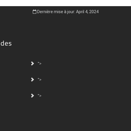
Dernière mise à jour: April 4, 2024
ides
">
">
">