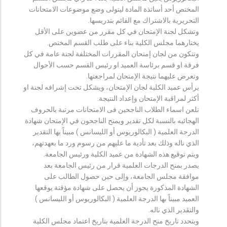
المختص أحد أساتذة المادة ليتولى وضع موضوعات الامتحانات
التحريرية بالاشتراك مع القائم بتدريسها.
وتشكل لجنة الإمتحان في كل مقرر من عضوين على الأقل
يختارهما مجلس الكلية بناء على طلب القسم المختص.
وتتكون من لجان إمتحان المقررات المختلفة لجنة عامة في كل
فرقة او قسم برئاسة العميد او رئيس القسم حسب الأحوال
وتعرض عليهما نتيجة الإمتحان لمراجعتها.
يرأس عميد الكلية لجان الإمتحان، ويشكل تحت إشرافه لجنة او
أكثر لمراقبة الإمتحان وإعداد النتيجة.
تلعن اسماء الطلاب الناجحين فى الامتحانات مرتبة بالحروف
الهجائيه بالنسبة لكل تقدير ويمنح الناجحون في الإمتحان شهادة
الدرجة العلمية ( البكالوريوس أو الليسانس ) مبيناً بها التقدير
الذي ناله وذلك بعد تأدية ما عليهم من رسوم ورد ما بعهدتهم،
ويتم توقيع هذه الشهادة من عميد الكلية ورئيس الجامعة.
يصدر بمنح الدرجات العلمية قرار من رئيس الجامعة بعد
موافقة مجلس الجامعة، وإلى حين حصول الطالب على
الشهادة المذكورة يجوز أن يحصل على شهادة مؤقتة يوقعها
العميد مبيناً بها الدرجة العلمية ( البكالوريوس أو الليسانس )
والتقدير الذي ناله.
ويتحدد تاريخ منح الدرجة العلمية بتاريخ اعتماد مجلس الكلية