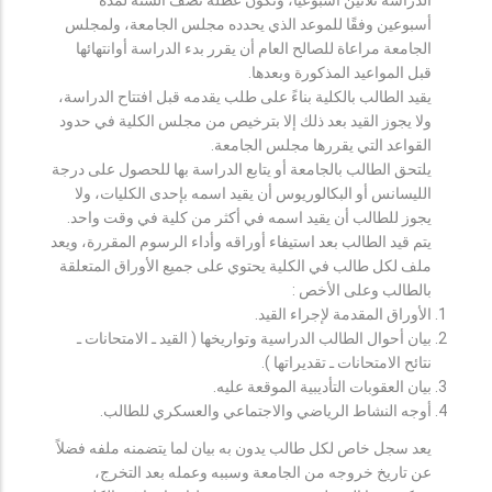
أسبوعين وفقًا للموعد الذي يحدده مجلس الجامعة، ولمجلس
الجامعة مراعاة للصالح العام أن يقرر بدء الدراسة أوانتهائها
قبل المواعيد المذكورة وبعدها.
يقيد الطالب بالكلية بناءً على طلب يقدمه قبل افتتاح الدراسة،
ولا يجوز القيد بعد ذلك إلا بترخيص من مجلس الكلية في حدود
القواعد التي يقررها مجلس الجامعة.
يلتحق الطالب بالجامعة أو يتابع الدراسة بها للحصول على درجة
الليسانس أو البكالوريوس أن يقيد اسمه بإحدى الكليات، ولا
يجوز للطالب أن يقيد اسمه في أكثر من كلية في وقت واحد.
يتم قيد الطالب بعد استيفاء أوراقه وأداء الرسوم المقررة، ويعد
ملف لكل طالب في الكلية يحتوي على جميع الأوراق المتعلقة
بالطالب وعلى الأخص :
الأوراق المقدمة لإجراء القيد.
بيان أحوال الطالب الدراسية وتواريخها ( القيد ـ الامتحانات ـ
نتائح الامتحانات ـ تقديراتها ).
بيان العقوبات التأديبية الموقعة عليه.
أوجه النشاط الرياضي والاجتماعي والعسكري للطالب.
يعد سجل خاص لكل طالب يدون به بيان لما يتضمنه ملفه فضلاً
عن تاريخ خروجه من الجامعة وسببه وعمله بعد التخرج،