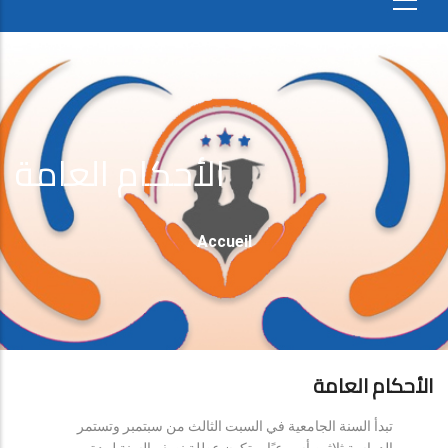
الأحكام العامة
Fil
Accueil
D'Ariane
الأحكام العامة
تبدأ السنة الجامعية في السبت الثالث من سبتمبر وتستمر
الدراسة ثلاثين أسبوعيًا، وتكون عطلة نصف السنة لمدة