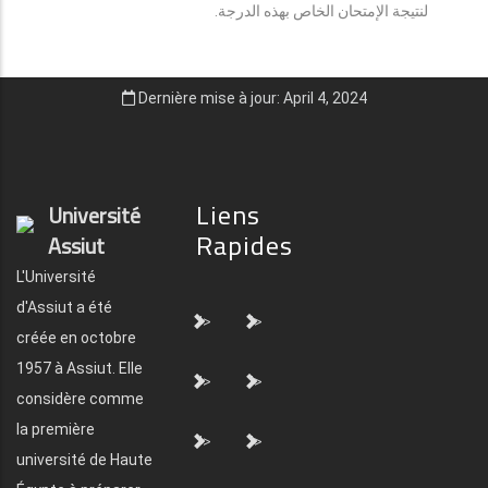
لنتيجة الإمتحان الخاص بهذه الدرجة.
Dernière mise à jour: April 4, 2024
Liens
Université
Rapides
Assiut
L'Université
d'Assiut a été
">
">
créée en octobre
1957 à Assiut. Elle
">
">
considère comme
la première
">
">
université de Haute