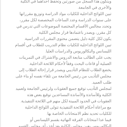
ويتكون هذا السجل من صورتين وتحفظ احداهما في الكلية
والأخرى في الجامعة.
تبين اللوائح الداخلية للكليات مواد الدراسة وتوزيع مقرراتها
على سنوات الدراسة وعدد الساعات المخصصة لكل مقرر،
وتحدد مجالس الأقسام المختصة الموضوعات التي تدرس في
كل مقرر، ويصدر باعتمادها قرار مجلس الكلية.
يكون لكل كلية دليل يتضمن محتوى المقررات الدراسية.
تبين اللوائح الداخلية للكليات نظام التدريب للطلاب في أقسام
الليسانس والبكالوريوس والدراسات العليا.
يجب على الطالب متابعة الدروس والاشتراك في التمرينات
العملية أو قاعات البحث وفقاً لأحكام اللائحة الداخلية.
يخضع الطلاب للنظام التأديبي ويصدر قرار إحالة الطلاب إلى
مجلس التأديب من رئيس الجامعة من تلقاء نفسه أو بناء على
طلب العميد.
لمجلس التأديب توقيع جميع العقوبات ولرئيس الجامعة ولعميد
الكلية وللأساتذة والأساتذة المساعدين توقيع بعض هذه
العقوبات في الحدود المبينة لكل منهم في اللائحة التنفيذية.
مع مراعاة أحكام اللائحة التنفيذية تتولى اللوائح الداخلية
للكليات تحديد نظم الامتحانات الخاصة بها.
فيما عدا امتحانات الفرقة النهائية بقسم الليسانس أو
البكالوريوس يعين مجلس الكلية بعد أخذ رأي مجلس القسم