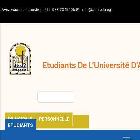
Aller
Avez-vous des questions?
088-2345606
sup@aun.edu.eg
au
contenu
N-
principal
Home
Règlements
&
décisions
Expatriés
Journal
Etudiants De L’Université D’
Rechercher
PRINCIPALE
PERSONNELLE
ÉTUDIANTS