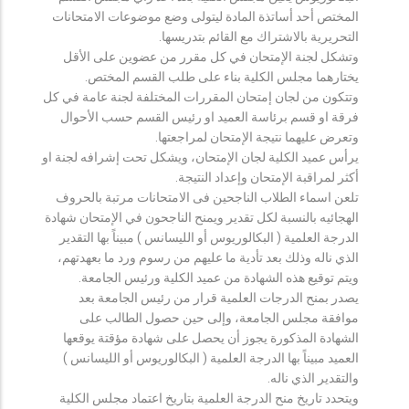
المختص أحد أساتذة المادة ليتولى وضع موضوعات الامتحانات
التحريرية بالاشتراك مع القائم بتدريسها.
وتشكل لجنة الإمتحان في كل مقرر من عضوين على الأقل
يختارهما مجلس الكلية بناء على طلب القسم المختص.
وتتكون من لجان إمتحان المقررات المختلفة لجنة عامة في كل
فرقة او قسم برئاسة العميد او رئيس القسم حسب الأحوال
وتعرض عليهما نتيجة الإمتحان لمراجعتها.
يرأس عميد الكلية لجان الإمتحان، ويشكل تحت إشرافه لجنة او
أكثر لمراقبة الإمتحان وإعداد النتيجة.
تلعن اسماء الطلاب الناجحين فى الامتحانات مرتبة بالحروف
الهجائيه بالنسبة لكل تقدير ويمنح الناجحون في الإمتحان شهادة
الدرجة العلمية ( البكالوريوس أو الليسانس ) مبيناً بها التقدير
الذي ناله وذلك بعد تأدية ما عليهم من رسوم ورد ما بعهدتهم،
ويتم توقيع هذه الشهادة من عميد الكلية ورئيس الجامعة.
يصدر بمنح الدرجات العلمية قرار من رئيس الجامعة بعد
موافقة مجلس الجامعة، وإلى حين حصول الطالب على
الشهادة المذكورة يجوز أن يحصل على شهادة مؤقتة يوقعها
العميد مبيناً بها الدرجة العلمية ( البكالوريوس أو الليسانس )
والتقدير الذي ناله.
ويتحدد تاريخ منح الدرجة العلمية بتاريخ اعتماد مجلس الكلية