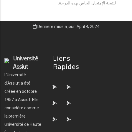
لنتيجة الإمتحان الخاص بهذه الدرجة.
Dernière mise à jour: April 4, 2024
Liens
Université
Rapides
Assiut
L'Université
d'Assiut a été
">
">
créée en octobre
1957 à Assiut. Elle
">
">
considère comme
la première
">
">
université de Haute