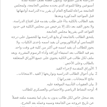
أسبوعين وفقًا للموعد الذي يحدده مجلس الجامعة، ولمجلس
الجامعة مراعاة للصالح العام أن يقرر بدء الدراسة أوانتهائها
قبل المواعيد المذكورة وبعدها.
يقيد الطالب بالكلية بناءً على طلب يقدمه قبل افتتاح الدراسة،
ولا يجوز القيد بعد ذلك إلا بترخيص من مجلس الكلية في حدود
القواعد التي يقررها مجلس الجامعة.
يلتحق الطالب بالجامعة أو يتابع الدراسة بها للحصول على درجة
الليسانس أو البكالوريوس أن يقيد اسمه بإحدى الكليات، ولا
يجوز للطالب أن يقيد اسمه في أكثر من كلية في وقت واحد.
يتم قيد الطالب بعد استيفاء أوراقه وأداء الرسوم المقررة، ويعد
ملف لكل طالب في الكلية يحتوي على جميع الأوراق المتعلقة
بالطالب وعلى الأخص :
الأوراق المقدمة لإجراء القيد.
بيان أحوال الطالب الدراسية وتواريخها ( القيد ـ الامتحانات ـ
نتائح الامتحانات ـ تقديراتها ).
بيان العقوبات التأديبية الموقعة عليه.
أوجه النشاط الرياضي والاجتماعي والعسكري للطالب.
يعد سجل خاص لكل طالب يدون به بيان لما يتضمنه ملفه فضلاً
عن تاريخ خروجه من الجامعة وسببه وعمله بعد التخرج،