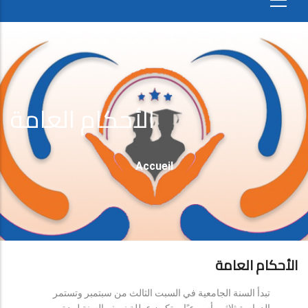
الأحكام العامة
Fil
Accueil
D'Ariane
الأحكام العامة
تبدأ السنة الجامعية في السبت الثالث من سبتمبر وتستمر
الدراسة ثلاثين أسبوعيًا، وتكون عطلة نصف السنة لمدة