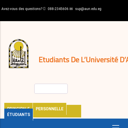
Aller
Avez-vous des questions?
088-2345606
sup@aun.edu.eg
au
contenu
N-
principal
Home
Règlements
&
décisions
Expatriés
Journal
Etudiants De L’Université D’
Rechercher
PRINCIPALE
PERSONNELLE
ÉTUDIANTS