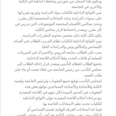
ويتكون هذا السجل من صورتين وتحفظ احداهما في الكلية
والأخرى في الجامعة.
تبين اللوائح الداخلية للكليات مواد الدراسة وتوزيع مقرراتها
على سنوات الدراسة وعدد الساعات المخصصة لكل مقرر،
وتحدد مجالس الأقسام المختصة الموضوعات التي تدرس في
كل مقرر، ويصدر باعتمادها قرار مجلس الكلية.
يكون لكل كلية دليل يتضمن محتوى المقررات الدراسية.
تبين اللوائح الداخلية للكليات نظام التدريب للطلاب في أقسام
الليسانس والبكالوريوس والدراسات العليا.
يجب على الطالب متابعة الدروس والاشتراك في التمرينات
العملية أو قاعات البحث وفقاً لأحكام اللائحة الداخلية.
يخضع الطلاب للنظام التأديبي ويصدر قرار إحالة الطلاب إلى
مجلس التأديب من رئيس الجامعة من تلقاء نفسه أو بناء على
طلب العميد.
لمجلس التأديب توقيع جميع العقوبات ولرئيس الجامعة ولعميد
الكلية وللأساتذة والأساتذة المساعدين توقيع بعض هذه
العقوبات في الحدود المبينة لكل منهم في اللائحة التنفيذية.
مع مراعاة أحكام اللائحة التنفيذية تتولى اللوائح الداخلية
للكليات تحديد نظم الامتحانات الخاصة بها.
فيما عدا امتحانات الفرقة النهائية بقسم الليسانس أو
البكالوريوس يعين مجلس الكلية بعد أخذ رأي مجلس القسم