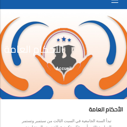
الأحكام العامة
Fil
Accueil
D'Ariane
الأحكام العامة
تبدأ السنة الجامعية في السبت الثالث من سبتمبر وتستمر
الدراسة ثلاثين أسبوعيًا، وتكون عطلة نصف السنة لمدة