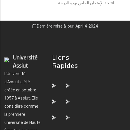
لنتيجة الإمتحان الخاص بهذه الدرجة.
Dernière mise à jour: April 4, 2024
Liens
Université
Rapides
Assiut
L'Université
d'Assiut a été
">
">
créée en octobre
1957 à Assiut. Elle
">
">
considère comme
la première
">
">
université de Haute