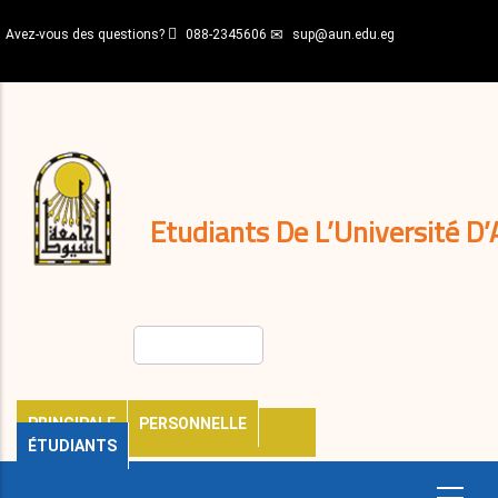
Aller
Avez-vous des questions?
088-2345606
sup@aun.edu.eg
au
contenu
N-
principal
Home
Règlements
&
décisions
Expatriés
Journal
Etudiants De L’Université D’
Rechercher
PRINCIPALE
PERSONNELLE
ÉTUDIANTS