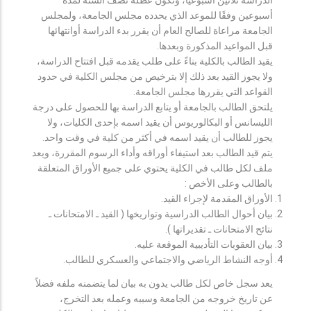
أسبوعين وفقًا للموعد الذي يحدده مجلس الجامعة، ولمجلس
الجامعة مراعاة للصالح العام أن يقرر بدء الدراسة أوانتهائها
قبل المواعيد المذكورة وبعدها.
يقيد الطالب بالكلية بناءً على طلب يقدمه قبل افتتاح الدراسة،
ولا يجوز القيد بعد ذلك إلا بترخيص من مجلس الكلية في حدود
القواعد التي يقررها مجلس الجامعة.
يلتحق الطالب بالجامعة أو يتابع الدراسة بها للحصول على درجة
الليسانس أو البكالوريوس أن يقيد اسمه بإحدى الكليات، ولا
يجوز للطالب أن يقيد اسمه في أكثر من كلية في وقت واحد.
يتم قيد الطالب بعد استيفاء أوراقه وأداء الرسوم المقررة، ويعد
ملف لكل طالب في الكلية يحتوي على جميع الأوراق المتعلقة
بالطالب وعلى الأخص :
الأوراق المقدمة لإجراء القيد.
بيان أحوال الطالب الدراسية وتواريخها ( القيد ـ الامتحانات ـ
نتائح الامتحانات ـ تقديراتها ).
بيان العقوبات التأديبية الموقعة عليه.
أوجه النشاط الرياضي والاجتماعي والعسكري للطالب.
يعد سجل خاص لكل طالب يدون به بيان لما يتضمنه ملفه فضلاً
عن تاريخ خروجه من الجامعة وسببه وعمله بعد التخرج،