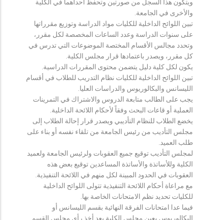
ويتكون هذا السجل من صورتين وتحفظ احداهما في الكلية
والأخرى في الجامعة.
تبين اللوائح الداخلية للكليات مواد الدراسة وتوزيع مقرراتها
على سنوات الدراسة وعدد الساعات المخصصة لكل مقرر،
وتحدد مجالس الأقسام المختصة الموضوعات التي تدرس في
كل مقرر، ويصدر باعتمادها قرار مجلس الكلية.
يكون لكل كلية دليل يتضمن محتوى المقررات الدراسية.
تبين اللوائح الداخلية للكليات نظام التدريب للطلاب في أقسام
الليسانس والبكالوريوس والدراسات العليا.
يجب على الطالب متابعة الدروس والاشتراك في التمرينات
العملية أو قاعات البحث وفقاً لأحكام اللائحة الداخلية.
يخضع الطلاب للنظام التأديبي ويصدر قرار إحالة الطلاب إلى
مجلس التأديب من رئيس الجامعة من تلقاء نفسه أو بناء على
طلب العميد.
لمجلس التأديب توقيع جميع العقوبات ولرئيس الجامعة ولعميد
الكلية وللأساتذة والأساتذة المساعدين توقيع بعض هذه
العقوبات في الحدود المبينة لكل منهم في اللائحة التنفيذية.
مع مراعاة أحكام اللائحة التنفيذية تتولى اللوائح الداخلية
للكليات تحديد نظم الامتحانات الخاصة بها.
فيما عدا امتحانات الفرقة النهائية بقسم الليسانس أو
البكالوريوس يعين مجلس الكلية بعد أخذ رأي مجلس القسم