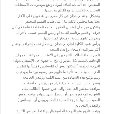
المختص أحد أساتذة المادة ليتولى وضع موضوعات الامتحانات
التحريرية بالاشتراك مع القائم بتدريسها.
وتشكل لجنة الإمتحان في كل مقرر من عضوين على الأقل
يختارهما مجلس الكلية بناء على طلب القسم المختص.
وتتكون من لجان إمتحان المقررات المختلفة لجنة عامة في كل
فرقة او قسم برئاسة العميد او رئيس القسم حسب الأحوال
وتعرض عليهما نتيجة الإمتحان لمراجعتها.
يرأس عميد الكلية لجان الإمتحان، ويشكل تحت إشرافه لجنة او
أكثر لمراقبة الإمتحان وإعداد النتيجة.
تلعن اسماء الطلاب الناجحين فى الامتحانات مرتبة بالحروف
الهجائيه بالنسبة لكل تقدير ويمنح الناجحون في الإمتحان شهادة
الدرجة العلمية ( البكالوريوس أو الليسانس ) مبيناً بها التقدير
الذي ناله وذلك بعد تأدية ما عليهم من رسوم ورد ما بعهدتهم،
ويتم توقيع هذه الشهادة من عميد الكلية ورئيس الجامعة.
يصدر بمنح الدرجات العلمية قرار من رئيس الجامعة بعد
موافقة مجلس الجامعة، وإلى حين حصول الطالب على
الشهادة المذكورة يجوز أن يحصل على شهادة مؤقتة يوقعها
العميد مبيناً بها الدرجة العلمية ( البكالوريوس أو الليسانس )
والتقدير الذي ناله.
ويتحدد تاريخ منح الدرجة العلمية بتاريخ اعتماد مجلس الكلية