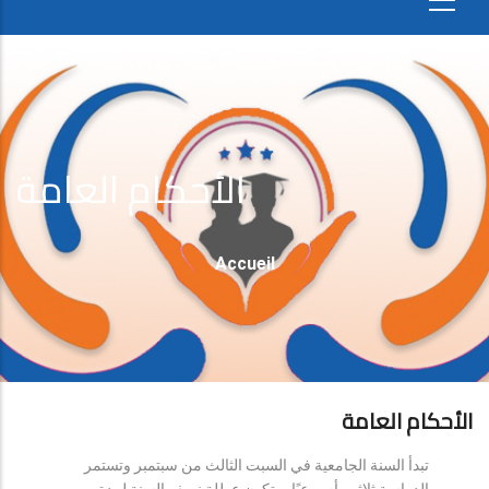
الأحكام العامة
Fil
Accueil
D'Ariane
الأحكام العامة
تبدأ السنة الجامعية في السبت الثالث من سبتمبر وتستمر
الدراسة ثلاثين أسبوعيًا، وتكون عطلة نصف السنة لمدة