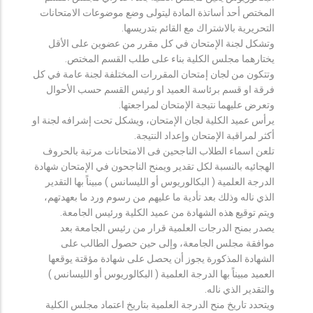
المختص أحد أساتذة المادة ليتولى وضع موضوعات الامتحانات
التحريرية بالاشتراك مع القائم بتدريسها.
وتشكل لجنة الإمتحان في كل مقرر من عضوين على الأقل
يختارهما مجلس الكلية بناء على طلب القسم المختص.
وتتكون من لجان إمتحان المقررات المختلفة لجنة عامة في كل
فرقة او قسم برئاسة العميد او رئيس القسم حسب الأحوال
وتعرض عليهما نتيجة الإمتحان لمراجعتها.
يرأس عميد الكلية لجان الإمتحان، ويشكل تحت إشرافه لجنة او
أكثر لمراقبة الإمتحان وإعداد النتيجة.
تلعن اسماء الطلاب الناجحين فى الامتحانات مرتبة بالحروف
الهجائيه بالنسبة لكل تقدير ويمنح الناجحون في الإمتحان شهادة
الدرجة العلمية ( البكالوريوس أو الليسانس ) مبيناً بها التقدير
الذي ناله وذلك بعد تأدية ما عليهم من رسوم ورد ما بعهدتهم،
ويتم توقيع هذه الشهادة من عميد الكلية ورئيس الجامعة.
يصدر بمنح الدرجات العلمية قرار من رئيس الجامعة بعد
موافقة مجلس الجامعة، وإلى حين حصول الطالب على
الشهادة المذكورة يجوز أن يحصل على شهادة مؤقتة يوقعها
العميد مبيناً بها الدرجة العلمية ( البكالوريوس أو الليسانس )
والتقدير الذي ناله.
ويتحدد تاريخ منح الدرجة العلمية بتاريخ اعتماد مجلس الكلية