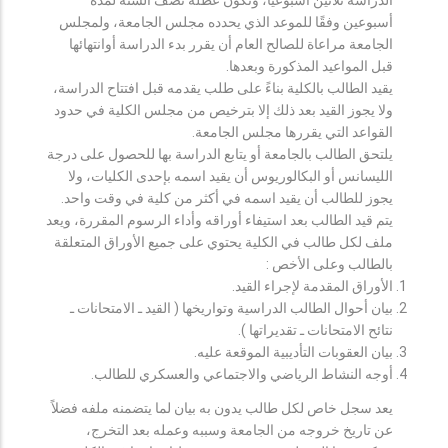
أسبوعين وفقًا للموعد الذي يحدده مجلس الجامعة، ولمجلس
الجامعة مراعاة للصالح العام أن يقرر بدء الدراسة أوانتهائها
قبل المواعيد المذكورة وبعدها.
يقيد الطالب بالكلية بناءً على طلب يقدمه قبل افتتاح الدراسة،
ولا يجوز القيد بعد ذلك إلا بترخيص من مجلس الكلية في حدود
القواعد التي يقررها مجلس الجامعة.
يلتحق الطالب بالجامعة أو يتابع الدراسة بها للحصول على درجة
الليسانس أو البكالوريوس أن يقيد اسمه بإحدى الكليات، ولا
يجوز للطالب أن يقيد اسمه في أكثر من كلية في وقت واحد.
يتم قيد الطالب بعد استيفاء أوراقه وأداء الرسوم المقررة، ويعد
ملف لكل طالب في الكلية يحتوي على جميع الأوراق المتعلقة
بالطالب وعلى الأخص :
الأوراق المقدمة لإجراء القيد.
بيان أحوال الطالب الدراسية وتواريخها ( القيد ـ الامتحانات ـ
نتائح الامتحانات ـ تقديراتها ).
بيان العقوبات التأديبية الموقعة عليه.
أوجه النشاط الرياضي والاجتماعي والعسكري للطالب.
يعد سجل خاص لكل طالب يدون به بيان لما يتضمنه ملفه فضلاً
عن تاريخ خروجه من الجامعة وسببه وعمله بعد التخرج،