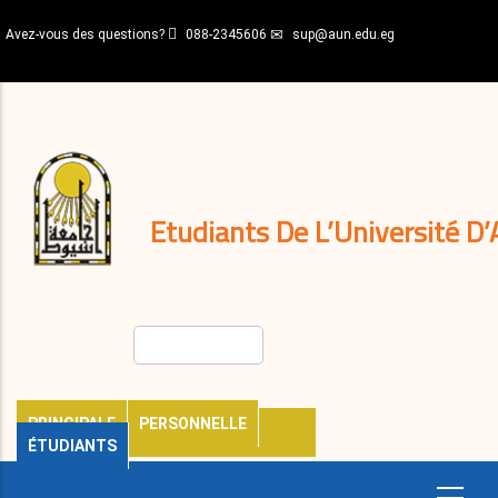
Aller
Avez-vous des questions?
088-2345606
sup@aun.edu.eg
au
contenu
N-
principal
Home
Règlements
&
décisions
Expatriés
Journal
Etudiants De L’Université D’
Rechercher
PRINCIPALE
PERSONNELLE
ÉTUDIANTS