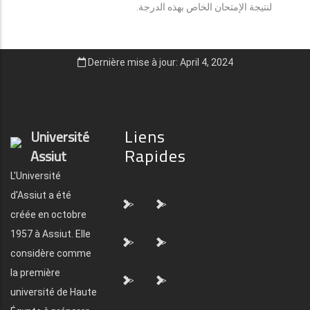
لنتيجة الإمتحان الخاص بهذه الدرجة.
Dernière mise à jour: April 4, 2024
Liens
Université
Rapides
Assiut
L'Université
d'Assiut a été
">
">
créée en octobre
1957 à Assiut. Elle
">
">
considère comme
la première
">
">
université de Haute