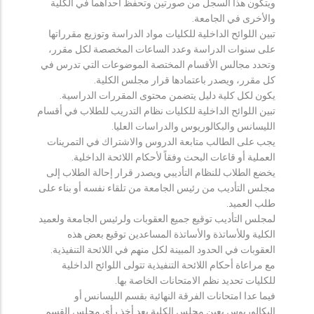
ويتكون هذا السجل من صورتين وتحفظ احداهما في الكلية
والأخرى في الجامعة.
تبين اللوائح الداخلية للكليات مواد الدراسة وتوزيع مقرراتها
على سنوات الدراسة وعدد الساعات المخصصة لكل مقرر،
وتحدد مجالس الأقسام المختصة الموضوعات التي تدرس في
كل مقرر، ويصدر باعتمادها قرار مجلس الكلية.
يكون لكل كلية دليل يتضمن محتوى المقررات الدراسية.
تبين اللوائح الداخلية للكليات نظام التدريب للطلاب في أقسام
الليسانس والبكالوريوس والدراسات العليا.
يجب على الطالب متابعة الدروس والاشتراك في التمرينات
العملية أو قاعات البحث وفقاً لأحكام اللائحة الداخلية.
يخضع الطلاب للنظام التأديبي ويصدر قرار إحالة الطلاب إلى
مجلس التأديب من رئيس الجامعة من تلقاء نفسه أو بناء على
طلب العميد.
لمجلس التأديب توقيع جميع العقوبات ولرئيس الجامعة ولعميد
الكلية وللأساتذة والأساتذة المساعدين توقيع بعض هذه
العقوبات في الحدود المبينة لكل منهم في اللائحة التنفيذية.
مع مراعاة أحكام اللائحة التنفيذية تتولى اللوائح الداخلية
للكليات تحديد نظم الامتحانات الخاصة بها.
فيما عدا امتحانات الفرقة النهائية بقسم الليسانس أو
البكالوريوس يعين مجلس الكلية بعد أخذ رأي مجلس القسم