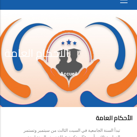
الأحكام العامة
Fil
Accueil
D'Ariane
الأحكام العامة
تبدأ السنة الجامعية في السبت الثالث من سبتمبر وتستمر
الدراسة ثلاثين أسبوعيًا، وتكون عطلة نصف السنة لمدة