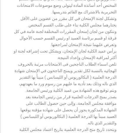
المختص أحد أساتذة المادة ليتولى وضع موضوعات الامتحانات
التحريرية بالاشتراك مع القائم بتدريسها.
وتشكل لجنة الإمتحان في كل مقرر من عضوين على الأقل
يختارهما مجلس الكلية بناء على طلب القسم المختص.
وتتكون من لجان إمتحان المقررات المختلفة لجنة عامة في كل
فرقة او قسم برئاسة العميد او رئيس القسم حسب الأحوال
وتعرض عليهما نتيجة الإمتحان لمراجعتها.
يرأس عميد الكلية لجان الإمتحان، ويشكل تحت إشرافه لجنة او
أكثر لمراقبة الإمتحان وإعداد النتيجة.
تلعن اسماء الطلاب الناجحين فى الامتحانات مرتبة بالحروف
الهجائيه بالنسبة لكل تقدير ويمنح الناجحون في الإمتحان شهادة
الدرجة العلمية ( البكالوريوس أو الليسانس ) مبيناً بها التقدير
الذي ناله وذلك بعد تأدية ما عليهم من رسوم ورد ما بعهدتهم،
ويتم توقيع هذه الشهادة من عميد الكلية ورئيس الجامعة.
يصدر بمنح الدرجات العلمية قرار من رئيس الجامعة بعد
موافقة مجلس الجامعة، وإلى حين حصول الطالب على
الشهادة المذكورة يجوز أن يحصل على شهادة مؤقتة يوقعها
العميد مبيناً بها الدرجة العلمية ( البكالوريوس أو الليسانس )
والتقدير الذي ناله.
ويتحدد تاريخ منح الدرجة العلمية بتاريخ اعتماد مجلس الكلية