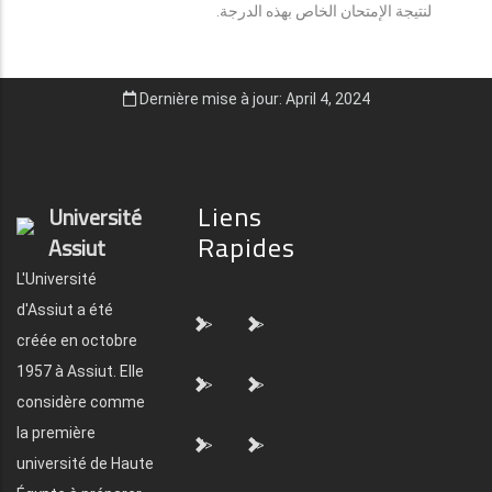
لنتيجة الإمتحان الخاص بهذه الدرجة.
Dernière mise à jour: April 4, 2024
Liens
Université
Rapides
Assiut
L'Université
d'Assiut a été
">
">
créée en octobre
1957 à Assiut. Elle
">
">
considère comme
la première
">
">
université de Haute