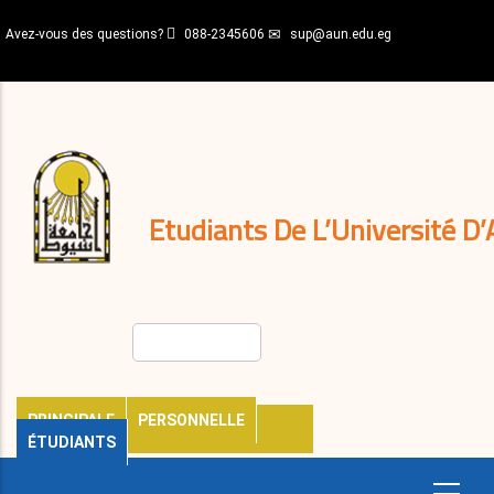
Aller
Avez-vous des questions?
088-2345606
sup@aun.edu.eg
au
contenu
N-
principal
Home
Règlements
&
décisions
Expatriés
Journal
Etudiants De L’Université D’
Rechercher
PRINCIPALE
PERSONNELLE
ÉTUDIANTS