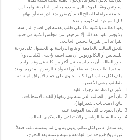
أسبوعين وفقًا للموعد الذي يحدده مجلس الجامعة، ولمجلس
الجامعة مراعاة للصالح العام أن يقرر بدء الدراسة أوانتهائها
قبل المواعيد المذكورة وبعدها.
يقيد الطالب بالكلية بناءً على طلب يقدمه قبل افتتاح الدراسة،
ولا يجوز القيد بعد ذلك إلا بترخيص من مجلس الكلية في حدود
القواعد التي يقررها مجلس الجامعة.
يلتحق الطالب بالجامعة أو يتابع الدراسة بها للحصول على درجة
الليسانس أو البكالوريوس أن يقيد اسمه بإحدى الكليات، ولا
يجوز للطالب أن يقيد اسمه في أكثر من كلية في وقت واحد.
يتم قيد الطالب بعد استيفاء أوراقه وأداء الرسوم المقررة، ويعد
ملف لكل طالب في الكلية يحتوي على جميع الأوراق المتعلقة
بالطالب وعلى الأخص :
الأوراق المقدمة لإجراء القيد.
بيان أحوال الطالب الدراسية وتواريخها ( القيد ـ الامتحانات ـ
نتائح الامتحانات ـ تقديراتها ).
بيان العقوبات التأديبية الموقعة عليه.
أوجه النشاط الرياضي والاجتماعي والعسكري للطالب.
يعد سجل خاص لكل طالب يدون به بيان لما يتضمنه ملفه فضلاً
عن تاريخ خروجه من الجامعة وسببه وعمله بعد التخرج،