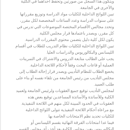
ويتكون هذا السجل من صورتين وتحفظ احداهما في الكلية
والأخرى في الجامعة.
تبين اللوائح الداخلية للكليات مواد الدراسة وتوزيع مقرراتها
على سنوات الدراسة وعدد الساعات المخصصة لكل مقرر،
وتحدد مجالس الأقسام المختصة الموضوعات التي تدرس في
كل مقرر، ويصدر باعتمادها قرار مجلس الكلية.
يكون لكل كلية دليل يتضمن محتوى المقررات الدراسية.
تبين اللوائح الداخلية للكليات نظام التدريب للطلاب في أقسام
الليسانس والبكالوريوس والدراسات العليا.
يجب على الطالب متابعة الدروس والاشتراك في التمرينات
العملية أو قاعات البحث وفقاً لأحكام اللائحة الداخلية.
يخضع الطلاب للنظام التأديبي ويصدر قرار إحالة الطلاب إلى
مجلس التأديب من رئيس الجامعة من تلقاء نفسه أو بناء على
طلب العميد.
لمجلس التأديب توقيع جميع العقوبات ولرئيس الجامعة ولعميد
الكلية وللأساتذة والأساتذة المساعدين توقيع بعض هذه
العقوبات في الحدود المبينة لكل منهم في اللائحة التنفيذية.
مع مراعاة أحكام اللائحة التنفيذية تتولى اللوائح الداخلية
للكليات تحديد نظم الامتحانات الخاصة بها.
فيما عدا امتحانات الفرقة النهائية بقسم الليسانس أو
البكالوريوس يعين مجلس الكلية بعد أخذ رأي مجلس القسم