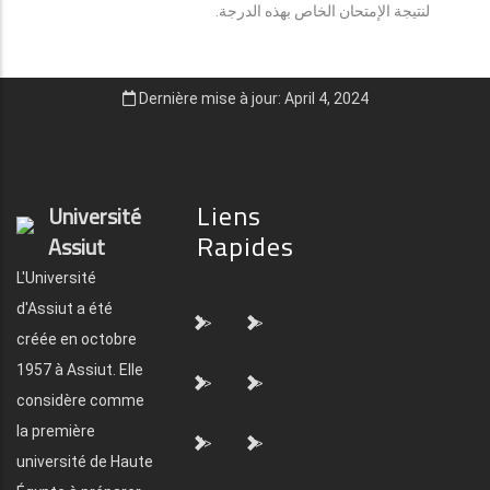
لنتيجة الإمتحان الخاص بهذه الدرجة.
Dernière mise à jour: April 4, 2024
Liens
Université
Rapides
Assiut
L'Université
d'Assiut a été
">
">
créée en octobre
1957 à Assiut. Elle
">
">
considère comme
la première
">
">
université de Haute