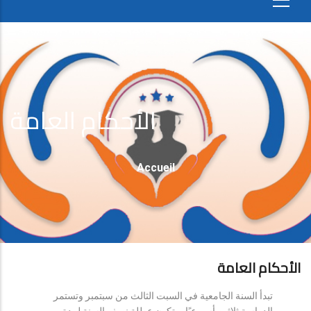
الأحكام العامة
Fil
Accueil
D'Ariane
الأحكام العامة
تبدأ السنة الجامعية في السبت الثالث من سبتمبر وتستمر
الدراسة ثلاثين أسبوعيًا، وتكون عطلة نصف السنة لمدة