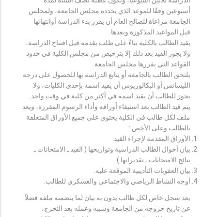
أسبوعين وفقًا للموعد الذي يحدده مجلس الجامعة، ولمجلس
الجامعة مراعاة للصالح العام أن يقرر بدء الدراسة أوانتهائها
قبل المواعيد المذكورة وبعدها.
يقيد الطالب بالكلية بناءً على طلب يقدمه قبل افتتاح الدراسة،
ولا يجوز القيد بعد ذلك إلا بترخيص من مجلس الكلية في حدود
القواعد التي يقررها مجلس الجامعة.
يلتحق الطالب بالجامعة أو يتابع الدراسة بها للحصول على درجة
الليسانس أو البكالوريوس أن يقيد اسمه بإحدى الكليات، ولا
يجوز للطالب أن يقيد اسمه في أكثر من كلية في وقت واحد.
يتم قيد الطالب بعد استيفاء أوراقه وأداء الرسوم المقررة، ويعد
ملف لكل طالب في الكلية يحتوي على جميع الأوراق المتعلقة
بالطالب وعلى الأخص :
الأوراق المقدمة لإجراء القيد.
بيان أحوال الطالب الدراسية وتواريخها ( القيد ـ الامتحانات ـ
نتائح الامتحانات ـ تقديراتها ).
بيان العقوبات التأديبية الموقعة عليه.
أوجه النشاط الرياضي والاجتماعي والعسكري للطالب.
يعد سجل خاص لكل طالب يدون به بيان لما يتضمنه ملفه فضلاً
عن تاريخ خروجه من الجامعة وسببه وعمله بعد التخرج،