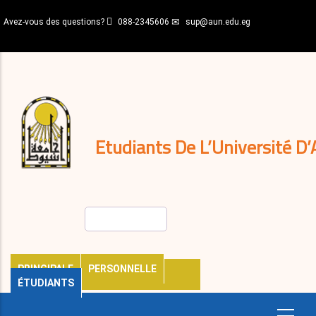
Aller
Avez-vous des questions?
088-2345606
sup@aun.edu.eg
au
contenu
N-
principal
Home
Règlements
&
décisions
Expatriés
Journal
Etudiants De L’Université D’
Rechercher
PRINCIPALE
PERSONNELLE
ÉTUDIANTS