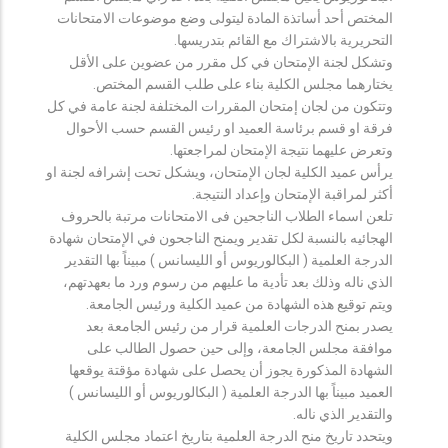
المختص أحد أساتذة المادة ليتولى وضع موضوعات الامتحانات
التحريرية بالاشتراك مع القائم بتدريسها.
وتشكل لجنة الإمتحان في كل مقرر من عضوين على الأقل
يختارهما مجلس الكلية بناء على طلب القسم المختص.
وتتكون من لجان إمتحان المقررات المختلفة لجنة عامة في كل
فرقة او قسم برئاسة العميد او رئيس القسم حسب الأحوال
وتعرض عليهما نتيجة الإمتحان لمراجعتها.
يرأس عميد الكلية لجان الإمتحان، ويشكل تحت إشرافه لجنة او
أكثر لمراقبة الإمتحان وإعداد النتيجة.
تلعن اسماء الطلاب الناجحين فى الامتحانات مرتبة بالحروف
الهجائيه بالنسبة لكل تقدير ويمنح الناجحون في الإمتحان شهادة
الدرجة العلمية ( البكالوريوس أو الليسانس ) مبيناً بها التقدير
الذي ناله وذلك بعد تأدية ما عليهم من رسوم ورد ما بعهدتهم،
ويتم توقيع هذه الشهادة من عميد الكلية ورئيس الجامعة.
يصدر بمنح الدرجات العلمية قرار من رئيس الجامعة بعد
موافقة مجلس الجامعة، وإلى حين حصول الطالب على
الشهادة المذكورة يجوز أن يحصل على شهادة مؤقتة يوقعها
العميد مبيناً بها الدرجة العلمية ( البكالوريوس أو الليسانس )
والتقدير الذي ناله.
ويتحدد تاريخ منح الدرجة العلمية بتاريخ اعتماد مجلس الكلية