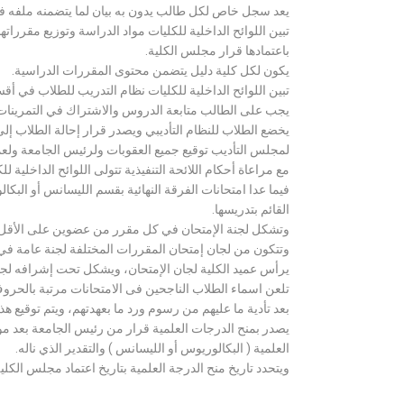
يعد سجل خاص لكل طالب يدون به بيان لما يتضمنه ملفه فض
تبين اللوائح الداخلية للكليات مواد الدراسة وتوزيع مق
باعتمادها قرار مجلس الكلية.
يكون لكل كلية دليل يتضمن محتوى المقررات الدراسية.
تبين اللوائح الداخلية للكليات نظام التدريب للطلاب في أق
يجب على الطالب متابعة الدروس والاشتراك في التمرينات الع
يخضع الطلاب للنظام التأديبي ويصدر قرار إحالة الطلاب إ
لمجلس التأديب توقيع جميع العقوبات ولرئيس الجامعة ولعميد
مع مراعاة أحكام اللائحة التنفيذية تتولى اللوائح الداخلية ل
فيما عدا امتحانات الفرقة النهائية بقسم الليسانس أو ال
القائم بتدريسها.
وتشكل لجنة الإمتحان في كل مقرر من عضوين على الأقل 
وتتكون من لجان إمتحان المقررات المختلفة لجنة عامة في
يرأس عميد الكلية لجان الإمتحان، ويشكل تحت إشرافه لجنة ا
تلعن اسماء الطلاب الناجحين فى الامتحانات مرتبة بالحروف ال
بعد تأدية ما عليهم من رسوم ورد ما بعهدتهم، ويتم توقيع ه
يصدر بمنح الدرجات العلمية قرار من رئيس الجامعة بعد مو
العلمية ( البكالوريوس أو الليسانس ) والتقدير الذي ناله.
ويتحدد تاريخ منح الدرجة العلمية بتاريخ اعتماد مجلس الكلية