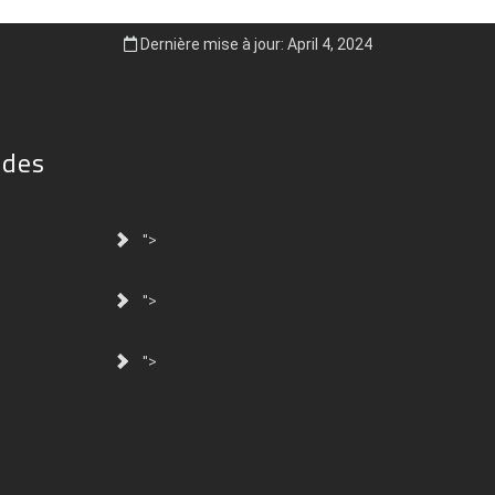
Dernière mise à jour: April 4, 2024
ides
">
">
">