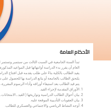
الأحكام العامة
تبدأ السنة الجامعية في السبت الثالث من سبتمبر وتستمر 
العام أن يقرر بدء الدراسة أوانتهائها قبل المواعيد المذكورة 
يقيد الطالب بالكلية بناءً على طلب يقدمه قبل افتتاح الدر
يلتحق الطالب بالجامعة أو يتابع الدراسة بها للحصول على 
يتم قيد الطالب بعد استيفاء أوراقه وأداء الرسوم المقررة
الأوراق المقدمة لإجراء القيد.
بيان أحوال الطالب الدراسية وتواريخها ( القيد ـ الامتحانات ـ ن
بيان العقوبات التأديبية الموقعة عليه.
أوجه النشاط الرياضي والاجتماعي والعسكري للطالب.