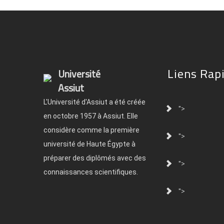
Liens Rap
Université
Assiut
L'Université d'Assiut a été créée
">
en octobre 1957 à Assiut. Elle
considère comme la première
">
université de Haute Égypte à
préparer des diplômés avec des
">
connaissances scientifiques.
">