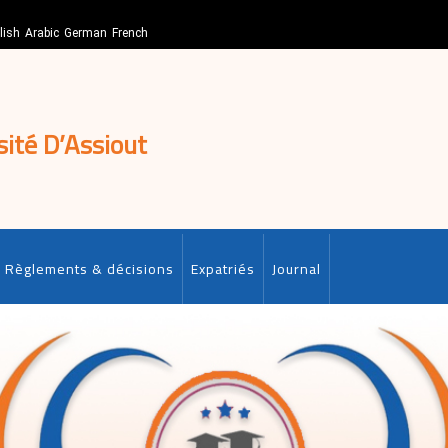
lish
Arabic
German
French
sité D’Assiout
Règlements & décisions
Expatriés
Journal