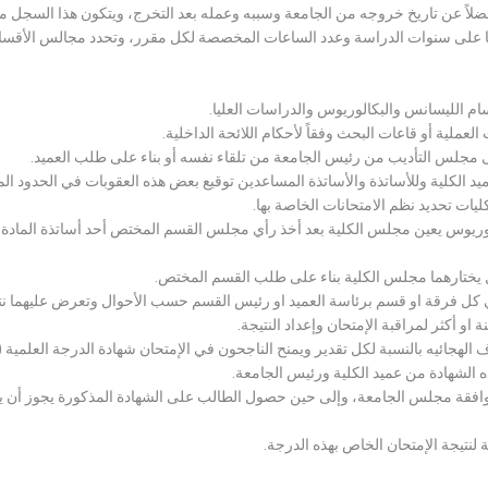
لاً عن تاريخ خروجه من الجامعة وسببه وعمله بعد التخرج، ويتكون هذا السجل م
رراتها على سنوات الدراسة وعدد الساعات المخصصة لكل مقرر، وتحدد مجالس الأ
سام الليسانس والبكالوريوس والدراسات العليا.
ملية أو قاعات البحث وفقاً لأحكام اللائحة الداخلية.
لى مجلس التأديب من رئيس الجامعة من تلقاء نفسه أو بناء على طلب العميد.
 الكلية وللأساتذة والأساتذة المساعدين توقيع بعض هذه العقوبات في الحدود المبين
لكليات تحديد نظم الامتحانات الخاصة بها.
بكالوريوس يعين مجلس الكلية بعد أخذ رأي مجلس القسم المختص أحد أساتذة المادة
يختارهما مجلس الكلية بناء على طلب القسم المختص.
 كل فرقة او قسم برئاسة العميد او رئيس القسم حسب الأحوال وتعرض عليهما نتيج
و أكثر لمراقبة الإمتحان وإعداد النتيجة.
هجائيه بالنسبة لكل تقدير ويمنح الناجحون في الإمتحان شهادة الدرجة العلمية ( الب
ذه الشهادة من عميد الكلية ورئيس الجامعة.
افقة مجلس الجامعة، وإلى حين حصول الطالب على الشهادة المذكورة يجوز أن يحصل
 لنتيجة الإمتحان الخاص بهذه الدرجة.