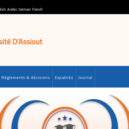
lish
Arabic
German
French
sité D’Assiout
Règlements & décisions
Expatriés
Journal