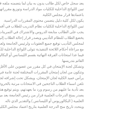
يعد سجل خاص لكل طالب يدون به بيان لما يتضمنه ملفه فض
تبين اللوائح الداخلية للكليات مواد الدراسة وتوزيع مق
باعتمادها قرار مجلس الكلية.
يكون لكل كلية دليل يتضمن محتوى المقررات الدراسية.
تبين اللوائح الداخلية للكليات نظام التدريب للطلاب في أق
يجب على الطالب متابعة الدروس والاشتراك في التمرينات الع
يخضع الطلاب للنظام التأديبي ويصدر قرار إحالة الطلاب إ
لمجلس التأديب توقيع جميع العقوبات ولرئيس الجامعة ولعميد
مع مراعاة أحكام اللائحة التنفيذية تتولى اللوائح الداخلية ل
فيما عدا امتحانات الفرقة النهائية بقسم الليسانس أو ال
القائم بتدريسها.
وتشكل لجنة الإمتحان في كل مقرر من عضوين على الأقل 
وتتكون من لجان إمتحان المقررات المختلفة لجنة عامة في
يرأس عميد الكلية لجان الإمتحان، ويشكل تحت إشرافه لجنة ا
تلعن اسماء الطلاب الناجحين فى الامتحانات مرتبة بالحروف ال
بعد تأدية ما عليهم من رسوم ورد ما بعهدتهم، ويتم توقيع ه
يصدر بمنح الدرجات العلمية قرار من رئيس الجامعة بعد مو
العلمية ( البكالوريوس أو الليسانس ) والتقدير الذي ناله.
ويتحدد تاريخ منح الدرجة العلمية بتاريخ اعتماد مجلس الكلية