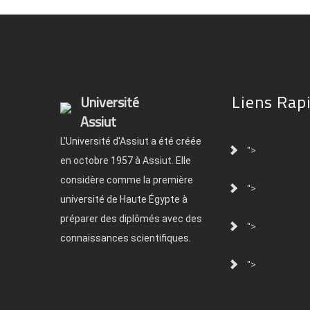
Liens Rap
Université
Assiut
L'Université d'Assiut a été créée
">
en octobre 1957 à Assiut. Elle
considère comme la première
">
université de Haute Égypte à
préparer des diplômés avec des
">
connaissances scientifiques.
">