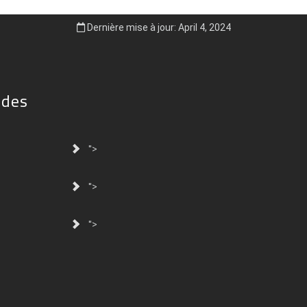
Dernière mise à jour: April 4, 2024
ides
">
">
">