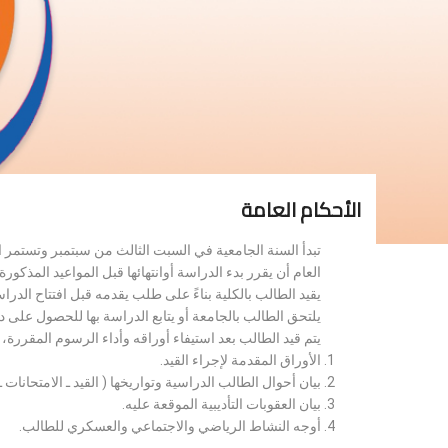
الأحكام العامة
تبدأ السنة الجامعية في السبت الثالث من سبتمبر وتستمر 
العام أن يقرر بدء الدراسة أوانتهائها قبل المواعيد المذكورة 
يقيد الطالب بالكلية بناءً على طلب يقدمه قبل افتتاح الدر
يلتحق الطالب بالجامعة أو يتابع الدراسة بها للحصول على 
يتم قيد الطالب بعد استيفاء أوراقه وأداء الرسوم المقررة
الأوراق المقدمة لإجراء القيد.
بيان أحوال الطالب الدراسية وتواريخها ( القيد ـ الامتحانات ـ ن
بيان العقوبات التأديبية الموقعة عليه.
أوجه النشاط الرياضي والاجتماعي والعسكري للطالب.