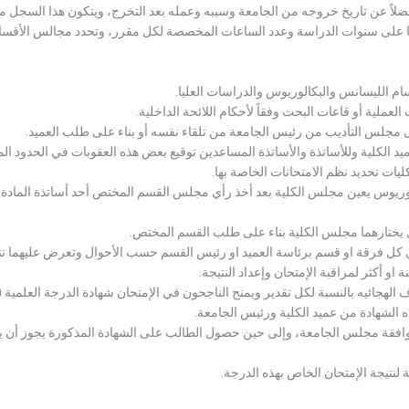
لاً عن تاريخ خروجه من الجامعة وسببه وعمله بعد التخرج، ويتكون هذا السجل م
رراتها على سنوات الدراسة وعدد الساعات المخصصة لكل مقرر، وتحدد مجالس الأ
سام الليسانس والبكالوريوس والدراسات العليا.
ملية أو قاعات البحث وفقاً لأحكام اللائحة الداخلية.
لى مجلس التأديب من رئيس الجامعة من تلقاء نفسه أو بناء على طلب العميد.
 الكلية وللأساتذة والأساتذة المساعدين توقيع بعض هذه العقوبات في الحدود المبين
لكليات تحديد نظم الامتحانات الخاصة بها.
بكالوريوس يعين مجلس الكلية بعد أخذ رأي مجلس القسم المختص أحد أساتذة المادة
يختارهما مجلس الكلية بناء على طلب القسم المختص.
 كل فرقة او قسم برئاسة العميد او رئيس القسم حسب الأحوال وتعرض عليهما نتيج
و أكثر لمراقبة الإمتحان وإعداد النتيجة.
هجائيه بالنسبة لكل تقدير ويمنح الناجحون في الإمتحان شهادة الدرجة العلمية ( الب
ذه الشهادة من عميد الكلية ورئيس الجامعة.
افقة مجلس الجامعة، وإلى حين حصول الطالب على الشهادة المذكورة يجوز أن يحصل
 لنتيجة الإمتحان الخاص بهذه الدرجة.