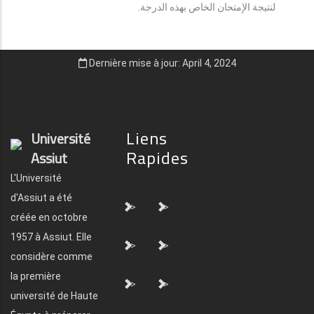
لنتيجة الإمتحان الخاص بهذه الدرجة.
Dernière mise à jour: April 4, 2024
Liens
Université
Rapides
Assiut
L'Université
d'Assiut a été
">
">
créée en octobre
1957 à Assiut. Elle
">
">
considère comme
la première
">
">
université de Haute