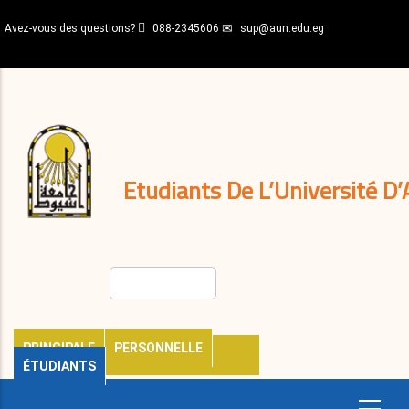
Aller
Avez-vous des questions?
088-2345606
sup@aun.edu.eg
au
contenu
N-
principal
Home
Règlements
&
décisions
Expatriés
Journal
Etudiants De L’Université D’
Rechercher
PRINCIPALE
PERSONNELLE
ÉTUDIANTS