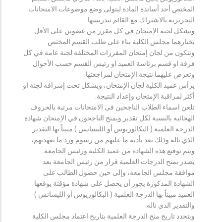
المختص أحد أساتذة المادة ليتولى وضع موضوعات الامتحانات
التحريرية بالاشتراك مع القائم بتدريسها.
وتشكل لجنة الإمتحان في كل مقرر من عضوين على الأقل
يختارهما مجلس الكلية بناء على طلب القسم المختص.
وتتكون من لجان إمتحان المقررات المختلفة لجنة عامة في كل
فرقة او قسم برئاسة العميد او رئيس القسم حسب الأحوال
وتعرض عليهما نتيجة الإمتحان لمراجعتها.
يرأس عميد الكلية لجان الإمتحان، ويشكل تحت إشرافه لجنة او
أكثر لمراقبة الإمتحان وإعداد النتيجة.
تلعن اسماء الطلاب الناجحين فى الامتحانات مرتبة بالحروف
الهجائيه بالنسبة لكل تقدير ويمنح الناجحون في الإمتحان شهادة
الدرجة العلمية ( البكالوريوس أو الليسانس ) مبيناً بها التقدير
الذي ناله وذلك بعد تأدية ما عليهم من رسوم ورد ما بعهدتهم،
ويتم توقيع هذه الشهادة من عميد الكلية ورئيس الجامعة.
يصدر بمنح الدرجات العلمية قرار من رئيس الجامعة بعد
موافقة مجلس الجامعة، وإلى حين حصول الطالب على
الشهادة المذكورة يجوز أن يحصل على شهادة مؤقتة يوقعها
العميد مبيناً بها الدرجة العلمية ( البكالوريوس أو الليسانس )
والتقدير الذي ناله.
ويتحدد تاريخ منح الدرجة العلمية بتاريخ اعتماد مجلس الكلية