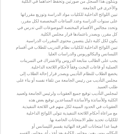
ويتكون هذا السجل من صورتين وتحفظ احداهما في الكلية
والأخرى في الجامعة.
تبين اللوائح الداخلية للكليات مواد الدراسة وتوزيع مقرراتها
على سنوات الدراسة وعدد الساعات المخصصة لكل مقرر،
وتحدد مجالس الأقسام المختصة الموضوعات التي تدرس في
كل مقرر، ويصدر باعتمادها قرار مجلس الكلية.
يكون لكل كلية دليل يتضمن محتوى المقررات الدراسية.
تبين اللوائح الداخلية للكليات نظام التدريب للطلاب في أقسام
الليسانس والبكالوريوس والدراسات العليا.
يجب على الطالب متابعة الدروس والاشتراك في التمرينات
العملية أو قاعات البحث وفقاً لأحكام اللائحة الداخلية.
يخضع الطلاب للنظام التأديبي ويصدر قرار إحالة الطلاب إلى
مجلس التأديب من رئيس الجامعة من تلقاء نفسه أو بناء على
طلب العميد.
لمجلس التأديب توقيع جميع العقوبات ولرئيس الجامعة ولعميد
الكلية وللأساتذة والأساتذة المساعدين توقيع بعض هذه
العقوبات في الحدود المبينة لكل منهم في اللائحة التنفيذية.
مع مراعاة أحكام اللائحة التنفيذية تتولى اللوائح الداخلية
للكليات تحديد نظم الامتحانات الخاصة بها.
فيما عدا امتحانات الفرقة النهائية بقسم الليسانس أو
البكالوريوس يعين مجلس الكلية بعد أخذ رأي مجلس القسم