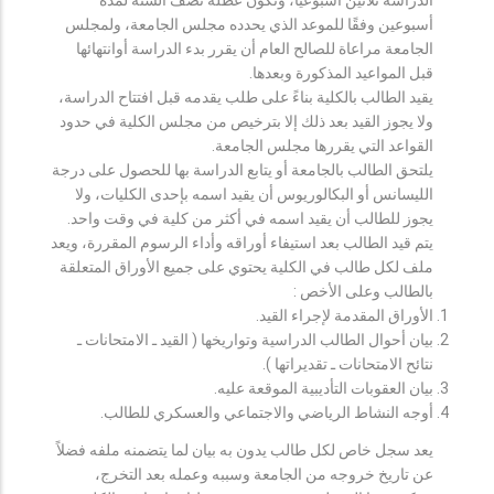
أسبوعين وفقًا للموعد الذي يحدده مجلس الجامعة، ولمجلس
الجامعة مراعاة للصالح العام أن يقرر بدء الدراسة أوانتهائها
قبل المواعيد المذكورة وبعدها.
يقيد الطالب بالكلية بناءً على طلب يقدمه قبل افتتاح الدراسة،
ولا يجوز القيد بعد ذلك إلا بترخيص من مجلس الكلية في حدود
القواعد التي يقررها مجلس الجامعة.
يلتحق الطالب بالجامعة أو يتابع الدراسة بها للحصول على درجة
الليسانس أو البكالوريوس أن يقيد اسمه بإحدى الكليات، ولا
يجوز للطالب أن يقيد اسمه في أكثر من كلية في وقت واحد.
يتم قيد الطالب بعد استيفاء أوراقه وأداء الرسوم المقررة، ويعد
ملف لكل طالب في الكلية يحتوي على جميع الأوراق المتعلقة
بالطالب وعلى الأخص :
الأوراق المقدمة لإجراء القيد.
بيان أحوال الطالب الدراسية وتواريخها ( القيد ـ الامتحانات ـ
نتائح الامتحانات ـ تقديراتها ).
بيان العقوبات التأديبية الموقعة عليه.
أوجه النشاط الرياضي والاجتماعي والعسكري للطالب.
يعد سجل خاص لكل طالب يدون به بيان لما يتضمنه ملفه فضلاً
عن تاريخ خروجه من الجامعة وسببه وعمله بعد التخرج،