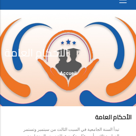
الأحكام العامة
Fil
Accueil
D'Ariane
الأحكام العامة
تبدأ السنة الجامعية في السبت الثالث من سبتمبر وتستمر
الدراسة ثلاثين أسبوعيًا، وتكون عطلة نصف السنة لمدة