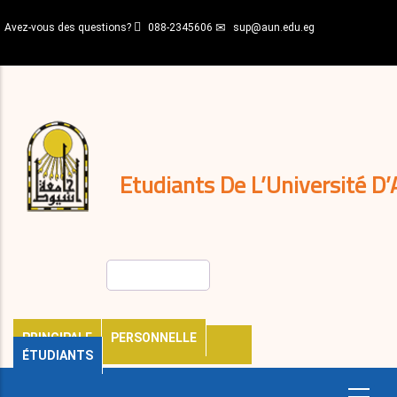
Aller
Avez-vous des questions?
088-2345606
sup@aun.edu.eg
au
contenu
N-
principal
Home
Règlements
&
décisions
Expatriés
Journal
Etudiants De L’Université D’
Rechercher
PRINCIPALE
PERSONNELLE
ÉTUDIANTS