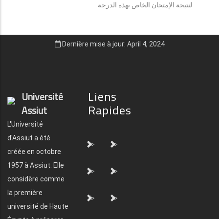
لنتيجة الإمتحان الخاص بهذه الدرجة.
Dernière mise à jour: April 4, 2024
Liens
Université
Rapides
Assiut
L'Université
d'Assiut a été
">
">
créée en octobre
1957 à Assiut. Elle
">
">
considère comme
la première
">
">
université de Haute