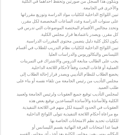
ويتكون هذا السجل من صورتين وتحفظ احداهما في الكلية
والأخرى في الجامعة.
تبين اللوائح الداخلية للكليات مواد الدراسة وتوزيع مقرراتها
على سنوات الدراسة وعدد الساعات المخصصة لكل مقرر،
وتحدد مجالس الأقسام المختصة الموضوعات التي تدرس في
كل مقرر، ويصدر باعتمادها قرار مجلس الكلية.
يكون لكل كلية دليل يتضمن محتوى المقررات الدراسية.
تبين اللوائح الداخلية للكليات نظام التدريب للطلاب في أقسام
الليسانس والبكالوريوس والدراسات العليا.
يجب على الطالب متابعة الدروس والاشتراك في التمرينات
العملية أو قاعات البحث وفقاً لأحكام اللائحة الداخلية.
يخضع الطلاب للنظام التأديبي ويصدر قرار إحالة الطلاب إلى
مجلس التأديب من رئيس الجامعة من تلقاء نفسه أو بناء على
طلب العميد.
لمجلس التأديب توقيع جميع العقوبات ولرئيس الجامعة ولعميد
الكلية وللأساتذة والأساتذة المساعدين توقيع بعض هذه
العقوبات في الحدود المبينة لكل منهم في اللائحة التنفيذية.
مع مراعاة أحكام اللائحة التنفيذية تتولى اللوائح الداخلية
للكليات تحديد نظم الامتحانات الخاصة بها.
فيما عدا امتحانات الفرقة النهائية بقسم الليسانس أو
البكالوريوس يعين مجلس الكلية بعد أخذ رأي مجلس القسم