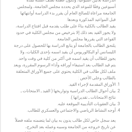
أسبوعين وفقًا للموعد الذي يحدده مجلس الجامعة، ولمجلس
الجامعة مراعاة للصالح العام أن يقرر بدء الدراسة أوانتهائها
قبل المواعيد المذكورة وبعدها.
يقيد الطالب بالكلية بناءً على طلب يقدمه قبل افتتاح الدراسة،
ولا يجوز القيد بعد ذلك إلا بترخيص من مجلس الكلية في حدود
القواعد التي يقررها مجلس الجامعة.
يلتحق الطالب بالجامعة أو يتابع الدراسة بها للحصول على درجة
الليسانس أو البكالوريوس أن يقيد اسمه بإحدى الكليات، ولا
يجوز للطالب أن يقيد اسمه في أكثر من كلية في وقت واحد.
يتم قيد الطالب بعد استيفاء أوراقه وأداء الرسوم المقررة، ويعد
ملف لكل طالب في الكلية يحتوي على جميع الأوراق المتعلقة
بالطالب وعلى الأخص :
الأوراق المقدمة لإجراء القيد.
بيان أحوال الطالب الدراسية وتواريخها ( القيد ـ الامتحانات ـ
نتائح الامتحانات ـ تقديراتها ).
بيان العقوبات التأديبية الموقعة عليه.
أوجه النشاط الرياضي والاجتماعي والعسكري للطالب.
يعد سجل خاص لكل طالب يدون به بيان لما يتضمنه ملفه فضلاً
عن تاريخ خروجه من الجامعة وسببه وعمله بعد التخرج،