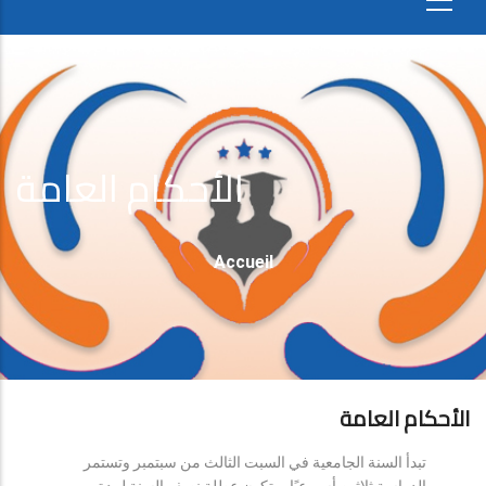
الأحكام العامة
Fil
Accueil
D'Ariane
الأحكام العامة
تبدأ السنة الجامعية في السبت الثالث من سبتمبر وتستمر
الدراسة ثلاثين أسبوعيًا، وتكون عطلة نصف السنة لمدة