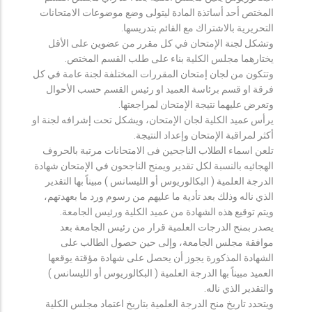
المختص أحد أساتذة المادة ليتولى وضع موضوعات الامتحانات
التحريرية بالاشتراك مع القائم بتدريسها.
وتشكل لجنة الإمتحان في كل مقرر من عضوين على الأقل
يختارهما مجلس الكلية بناء على طلب القسم المختص.
وتتكون من لجان إمتحان المقررات المختلفة لجنة عامة في كل
فرقة او قسم برئاسة العميد او رئيس القسم حسب الأحوال
وتعرض عليهما نتيجة الإمتحان لمراجعتها.
يرأس عميد الكلية لجان الإمتحان، ويشكل تحت إشرافه لجنة او
أكثر لمراقبة الإمتحان وإعداد النتيجة.
تلعن اسماء الطلاب الناجحين فى الامتحانات مرتبة بالحروف
الهجائيه بالنسبة لكل تقدير ويمنح الناجحون في الإمتحان شهادة
الدرجة العلمية ( البكالوريوس أو الليسانس ) مبيناً بها التقدير
الذي ناله وذلك بعد تأدية ما عليهم من رسوم ورد ما بعهدتهم،
ويتم توقيع هذه الشهادة من عميد الكلية ورئيس الجامعة.
يصدر بمنح الدرجات العلمية قرار من رئيس الجامعة بعد
موافقة مجلس الجامعة، وإلى حين حصول الطالب على
الشهادة المذكورة يجوز أن يحصل على شهادة مؤقتة يوقعها
العميد مبيناً بها الدرجة العلمية ( البكالوريوس أو الليسانس )
والتقدير الذي ناله.
ويتحدد تاريخ منح الدرجة العلمية بتاريخ اعتماد مجلس الكلية