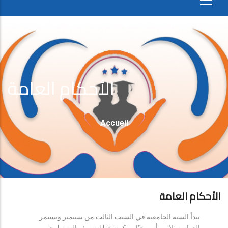
الأحكام العامة
Fil
Accueil
D'Ariane
الأحكام العامة
تبدأ السنة الجامعية في السبت الثالث من سبتمبر وتستمر
الدراسة ثلاثين أسبوعيًا، وتكون عطلة نصف السنة لمدة