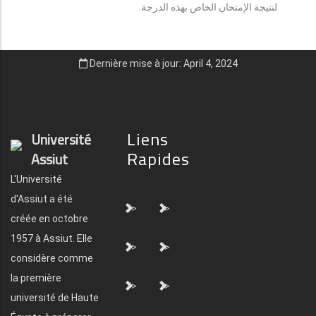
لنتيجة الإمتحان الخاص بهذه الدرجة.
Dernière mise à jour: April 4, 2024
Liens
Université
Rapides
Assiut
L'Université
d'Assiut a été
">
">
créée en octobre
1957 à Assiut. Elle
">
">
considère comme
la première
">
">
université de Haute