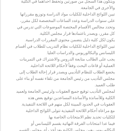
ويتكون هذا السجل من صورتين وتحفظ احداهما في الكلية
والأخرى في الجامعة.
تبين اللوائح الداخلية للكليات مواد الدراسة وتوزيع مقرراتها
على سنوات الدراسة وعدد الساعات المخصصة لكل مقرر،
وتحدد مجالس الأقسام المختصة الموضوعات التي تدرس في
كل مقرر، ويصدر باعتمادها قرار مجلس الكلية.
يكون لكل كلية دليل يتضمن محتوى المقررات الدراسية.
تبين اللوائح الداخلية للكليات نظام التدريب للطلاب في أقسام
الليسانس والبكالوريوس والدراسات العليا.
يجب على الطالب متابعة الدروس والاشتراك في التمرينات
العملية أو قاعات البحث وفقاً لأحكام اللائحة الداخلية.
يخضع الطلاب للنظام التأديبي ويصدر قرار إحالة الطلاب إلى
مجلس التأديب من رئيس الجامعة من تلقاء نفسه أو بناء على
طلب العميد.
لمجلس التأديب توقيع جميع العقوبات ولرئيس الجامعة ولعميد
الكلية وللأساتذة والأساتذة المساعدين توقيع بعض هذه
العقوبات في الحدود المبينة لكل منهم في اللائحة التنفيذية.
مع مراعاة أحكام اللائحة التنفيذية تتولى اللوائح الداخلية
للكليات تحديد نظم الامتحانات الخاصة بها.
فيما عدا امتحانات الفرقة النهائية بقسم الليسانس أو
البكالوريوس يعين مجلس الكلية بعد أخذ رأي مجلس القسم