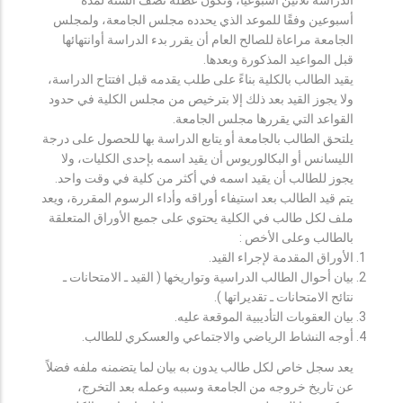
أسبوعين وفقًا للموعد الذي يحدده مجلس الجامعة، ولمجلس
الجامعة مراعاة للصالح العام أن يقرر بدء الدراسة أوانتهائها
قبل المواعيد المذكورة وبعدها.
يقيد الطالب بالكلية بناءً على طلب يقدمه قبل افتتاح الدراسة،
ولا يجوز القيد بعد ذلك إلا بترخيص من مجلس الكلية في حدود
القواعد التي يقررها مجلس الجامعة.
يلتحق الطالب بالجامعة أو يتابع الدراسة بها للحصول على درجة
الليسانس أو البكالوريوس أن يقيد اسمه بإحدى الكليات، ولا
يجوز للطالب أن يقيد اسمه في أكثر من كلية في وقت واحد.
يتم قيد الطالب بعد استيفاء أوراقه وأداء الرسوم المقررة، ويعد
ملف لكل طالب في الكلية يحتوي على جميع الأوراق المتعلقة
بالطالب وعلى الأخص :
الأوراق المقدمة لإجراء القيد.
بيان أحوال الطالب الدراسية وتواريخها ( القيد ـ الامتحانات ـ
نتائح الامتحانات ـ تقديراتها ).
بيان العقوبات التأديبية الموقعة عليه.
أوجه النشاط الرياضي والاجتماعي والعسكري للطالب.
يعد سجل خاص لكل طالب يدون به بيان لما يتضمنه ملفه فضلاً
عن تاريخ خروجه من الجامعة وسببه وعمله بعد التخرج،