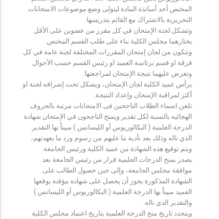
المختص أحد أساتذة المادة ليتولى وضع موضوعات الامتحانات
التحريرية بالاشتراك مع القائم بتدريسها.
وتشكل لجنة الإمتحان في كل مقرر من عضوين على الأقل
يختارهما مجلس الكلية بناء على طلب القسم المختص.
وتتكون من لجان إمتحان المقررات المختلفة لجنة عامة في كل
فرقة او قسم برئاسة العميد او رئيس القسم حسب الأحوال
وتعرض عليهما نتيجة الإمتحان لمراجعتها.
يرأس عميد الكلية لجان الإمتحان، ويشكل تحت إشرافه لجنة او
أكثر لمراقبة الإمتحان وإعداد النتيجة.
تلعن اسماء الطلاب الناجحين فى الامتحانات مرتبة بالحروف
الهجائيه بالنسبة لكل تقدير ويمنح الناجحون في الإمتحان شهادة
الدرجة العلمية ( البكالوريوس أو الليسانس ) مبيناً بها التقدير
الذي ناله وذلك بعد تأدية ما عليهم من رسوم ورد ما بعهدتهم،
ويتم توقيع هذه الشهادة من عميد الكلية ورئيس الجامعة.
يصدر بمنح الدرجات العلمية قرار من رئيس الجامعة بعد
موافقة مجلس الجامعة، وإلى حين حصول الطالب على
الشهادة المذكورة يجوز أن يحصل على شهادة مؤقتة يوقعها
العميد مبيناً بها الدرجة العلمية ( البكالوريوس أو الليسانس )
والتقدير الذي ناله.
ويتحدد تاريخ منح الدرجة العلمية بتاريخ اعتماد مجلس الكلية