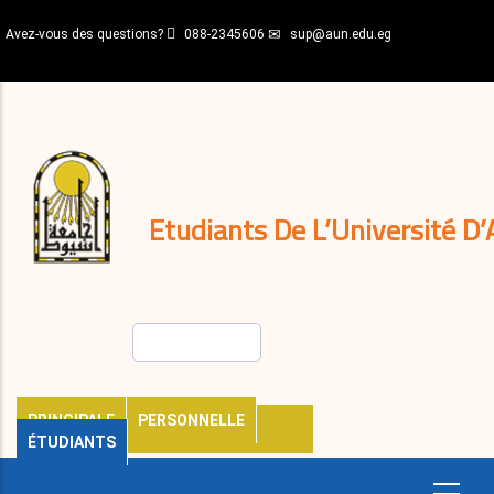
Aller
Avez-vous des questions?
088-2345606
sup@aun.edu.eg
au
contenu
N-
principal
Home
Règlements
&
décisions
Expatriés
Journal
Etudiants De L’Université D’
Rechercher
PRINCIPALE
PERSONNELLE
ÉTUDIANTS