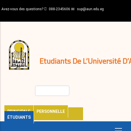
Aller
Avez-vous des questions?
088-2345606
sup@aun.edu.eg
au
contenu
N-
principal
Home
Règlements
&
décisions
Expatriés
Journal
Etudiants De L’Université D’
Rechercher
PRINCIPALE
PERSONNELLE
ÉTUDIANTS