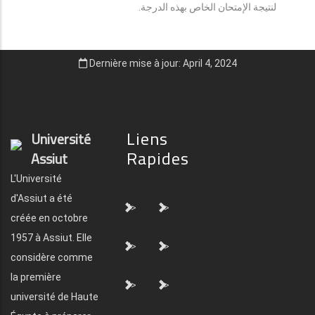
لنتيجة الإمتحان الخاص بهذه الدرجة.
Dernière mise à jour: April 4, 2024
Liens
Université
Rapides
Assiut
L'Université
d'Assiut a été
">
">
créée en octobre
1957 à Assiut. Elle
">
">
considère comme
la première
">
">
université de Haute