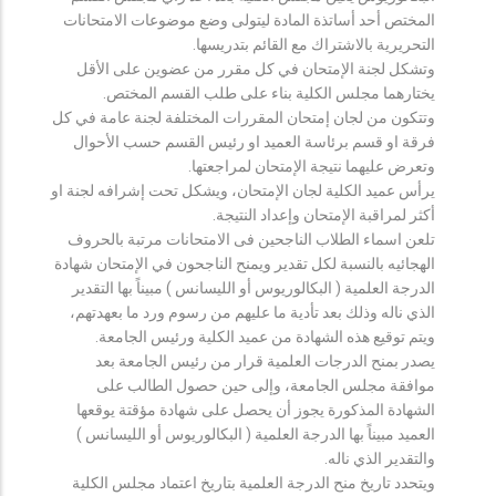
المختص أحد أساتذة المادة ليتولى وضع موضوعات الامتحانات
التحريرية بالاشتراك مع القائم بتدريسها.
وتشكل لجنة الإمتحان في كل مقرر من عضوين على الأقل
يختارهما مجلس الكلية بناء على طلب القسم المختص.
وتتكون من لجان إمتحان المقررات المختلفة لجنة عامة في كل
فرقة او قسم برئاسة العميد او رئيس القسم حسب الأحوال
وتعرض عليهما نتيجة الإمتحان لمراجعتها.
يرأس عميد الكلية لجان الإمتحان، ويشكل تحت إشرافه لجنة او
أكثر لمراقبة الإمتحان وإعداد النتيجة.
تلعن اسماء الطلاب الناجحين فى الامتحانات مرتبة بالحروف
الهجائيه بالنسبة لكل تقدير ويمنح الناجحون في الإمتحان شهادة
الدرجة العلمية ( البكالوريوس أو الليسانس ) مبيناً بها التقدير
الذي ناله وذلك بعد تأدية ما عليهم من رسوم ورد ما بعهدتهم،
ويتم توقيع هذه الشهادة من عميد الكلية ورئيس الجامعة.
يصدر بمنح الدرجات العلمية قرار من رئيس الجامعة بعد
موافقة مجلس الجامعة، وإلى حين حصول الطالب على
الشهادة المذكورة يجوز أن يحصل على شهادة مؤقتة يوقعها
العميد مبيناً بها الدرجة العلمية ( البكالوريوس أو الليسانس )
والتقدير الذي ناله.
ويتحدد تاريخ منح الدرجة العلمية بتاريخ اعتماد مجلس الكلية