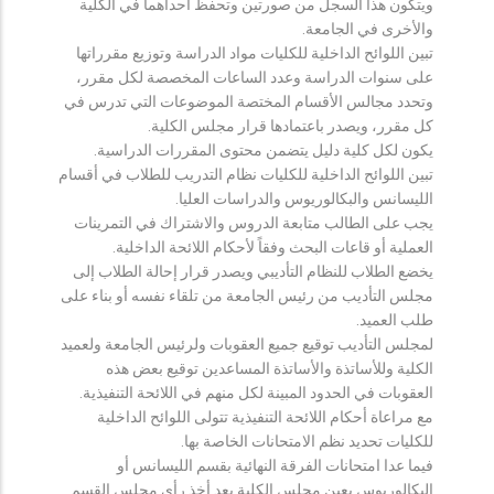
ويتكون هذا السجل من صورتين وتحفظ احداهما في الكلية
والأخرى في الجامعة.
تبين اللوائح الداخلية للكليات مواد الدراسة وتوزيع مقرراتها
على سنوات الدراسة وعدد الساعات المخصصة لكل مقرر،
وتحدد مجالس الأقسام المختصة الموضوعات التي تدرس في
كل مقرر، ويصدر باعتمادها قرار مجلس الكلية.
يكون لكل كلية دليل يتضمن محتوى المقررات الدراسية.
تبين اللوائح الداخلية للكليات نظام التدريب للطلاب في أقسام
الليسانس والبكالوريوس والدراسات العليا.
يجب على الطالب متابعة الدروس والاشتراك في التمرينات
العملية أو قاعات البحث وفقاً لأحكام اللائحة الداخلية.
يخضع الطلاب للنظام التأديبي ويصدر قرار إحالة الطلاب إلى
مجلس التأديب من رئيس الجامعة من تلقاء نفسه أو بناء على
طلب العميد.
لمجلس التأديب توقيع جميع العقوبات ولرئيس الجامعة ولعميد
الكلية وللأساتذة والأساتذة المساعدين توقيع بعض هذه
العقوبات في الحدود المبينة لكل منهم في اللائحة التنفيذية.
مع مراعاة أحكام اللائحة التنفيذية تتولى اللوائح الداخلية
للكليات تحديد نظم الامتحانات الخاصة بها.
فيما عدا امتحانات الفرقة النهائية بقسم الليسانس أو
البكالوريوس يعين مجلس الكلية بعد أخذ رأي مجلس القسم