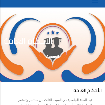
الأحكام العامة
Fil
Accueil
D'Ariane
الأحكام العامة
تبدأ السنة الجامعية في السبت الثالث من سبتمبر وتستمر
الدراسة ثلاثين أسبوعيًا، وتكون عطلة نصف السنة لمدة