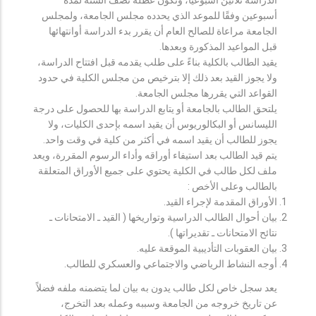
أسبوعين وفقًا للموعد الذي يحدده مجلس الجامعة، ولمجلس
الجامعة مراعاة للصالح العام أن يقرر بدء الدراسة أوانتهائها
قبل المواعيد المذكورة وبعدها.
يقيد الطالب بالكلية بناءً على طلب يقدمه قبل افتتاح الدراسة،
ولا يجوز القيد بعد ذلك إلا بترخيص من مجلس الكلية في حدود
القواعد التي يقررها مجلس الجامعة.
يلتحق الطالب بالجامعة أو يتابع الدراسة بها للحصول على درجة
الليسانس أو البكالوريوس أن يقيد اسمه بإحدى الكليات، ولا
يجوز للطالب أن يقيد اسمه في أكثر من كلية في وقت واحد.
يتم قيد الطالب بعد استيفاء أوراقه وأداء الرسوم المقررة، ويعد
ملف لكل طالب في الكلية يحتوي على جميع الأوراق المتعلقة
بالطالب وعلى الأخص :
الأوراق المقدمة لإجراء القيد.
بيان أحوال الطالب الدراسية وتواريخها ( القيد ـ الامتحانات ـ
نتائح الامتحانات ـ تقديراتها ).
بيان العقوبات التأديبية الموقعة عليه.
أوجه النشاط الرياضي والاجتماعي والعسكري للطالب.
يعد سجل خاص لكل طالب يدون به بيان لما يتضمنه ملفه فضلاً
عن تاريخ خروجه من الجامعة وسببه وعمله بعد التخرج،