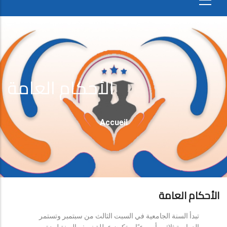
الأحكام العامة
Fil
Accueil
D'Ariane
الأحكام العامة
تبدأ السنة الجامعية في السبت الثالث من سبتمبر وتستمر
الدراسة ثلاثين أسبوعيًا، وتكون عطلة نصف السنة لمدة