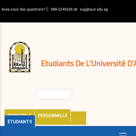
Aller
Avez-vous des questions?
088-2345606
sup@aun.edu.eg
au
contenu
N-
principal
Home
Règlements
&
décisions
Expatriés
Journal
Etudiants De L’Université D’
Rechercher
PRINCIPALE
PERSONNELLE
ÉTUDIANTS