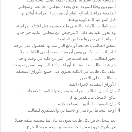
أسبوعين وفقًا للموعد الذي يحدده مجلس الجامعة، ولمجلس
الجامعة مراعاة للصالح العام أن يقرر بدء الدراسة أوانتهائها
قبل المواعيد المذكورة وبعدها.
يقيد الطالب بالكلية بناءً على طلب يقدمه قبل افتتاح الدراسة،
ولا يجوز القيد بعد ذلك إلا بترخيص من مجلس الكلية في حدود
القواعد التي يقررها مجلس الجامعة.
يلتحق الطالب بالجامعة أو يتابع الدراسة بها للحصول على درجة
الليسانس أو البكالوريوس أن يقيد اسمه بإحدى الكليات، ولا
يجوز للطالب أن يقيد اسمه في أكثر من كلية في وقت واحد.
يتم قيد الطالب بعد استيفاء أوراقه وأداء الرسوم المقررة، ويعد
ملف لكل طالب في الكلية يحتوي على جميع الأوراق المتعلقة
بالطالب وعلى الأخص :
الأوراق المقدمة لإجراء القيد.
بيان أحوال الطالب الدراسية وتواريخها ( القيد ـ الامتحانات ـ
نتائح الامتحانات ـ تقديراتها ).
بيان العقوبات التأديبية الموقعة عليه.
أوجه النشاط الرياضي والاجتماعي والعسكري للطالب.
يعد سجل خاص لكل طالب يدون به بيان لما يتضمنه ملفه فضلاً
عن تاريخ خروجه من الجامعة وسببه وعمله بعد التخرج،