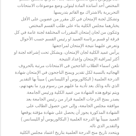
المختص أحد أساتذة المادة ليتولى وضع موضوعات الامتحانات
التحريرية بالاشتراك مع القائم بتدريسها.
وتشكل لجنة الإمتحان في كل مقرر من عضوين على الأقل
يختارهما مجلس الكلية بناء على طلب القسم المختص.
وتتكون من لجان إمتحان المقررات المختلفة لجنة عامة في كل
فرقة او قسم برئاسة العميد او رئيس القسم حسب الأحوال
وتعرض عليهما نتيجة الإمتحان لمراجعتها.
يرأس عميد الكلية لجان الإمتحان، ويشكل تحت إشرافه لجنة او
أكثر لمراقبة الإمتحان وإعداد النتيجة.
تلعن اسماء الطلاب الناجحين فى الامتحانات مرتبة بالحروف
الهجائيه بالنسبة لكل تقدير ويمنح الناجحون في الإمتحان شهادة
الدرجة العلمية ( البكالوريوس أو الليسانس ) مبيناً بها التقدير
الذي ناله وذلك بعد تأدية ما عليهم من رسوم ورد ما بعهدتهم،
ويتم توقيع هذه الشهادة من عميد الكلية ورئيس الجامعة.
يصدر بمنح الدرجات العلمية قرار من رئيس الجامعة بعد
موافقة مجلس الجامعة، وإلى حين حصول الطالب على
الشهادة المذكورة يجوز أن يحصل على شهادة مؤقتة يوقعها
العميد مبيناً بها الدرجة العلمية ( البكالوريوس أو الليسانس )
والتقدير الذي ناله.
ويتحدد تاريخ منح الدرجة العلمية بتاريخ اعتماد مجلس الكلية