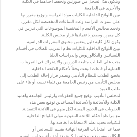
ويتكون هذا السجل من صورتين وتحفظ احداهما في الكلية
والأخرى في الجامعة.
تبين اللوائح الداخلية للكليات مواد الدراسة وتوزيع مقرراتها
على سنوات الدراسة وعدد الساعات المخصصة لكل مقرر،
وتحدد مجالس الأقسام المختصة الموضوعات التي تدرس في
كل مقرر، ويصدر باعتمادها قرار مجلس الكلية.
يكون لكل كلية دليل يتضمن محتوى المقررات الدراسية.
تبين اللوائح الداخلية للكليات نظام التدريب للطلاب في أقسام
الليسانس والبكالوريوس والدراسات العليا.
يجب على الطالب متابعة الدروس والاشتراك في التمرينات
العملية أو قاعات البحث وفقاً لأحكام اللائحة الداخلية.
يخضع الطلاب للنظام التأديبي ويصدر قرار إحالة الطلاب إلى
مجلس التأديب من رئيس الجامعة من تلقاء نفسه أو بناء على
طلب العميد.
لمجلس التأديب توقيع جميع العقوبات ولرئيس الجامعة ولعميد
الكلية وللأساتذة والأساتذة المساعدين توقيع بعض هذه
العقوبات في الحدود المبينة لكل منهم في اللائحة التنفيذية.
مع مراعاة أحكام اللائحة التنفيذية تتولى اللوائح الداخلية
للكليات تحديد نظم الامتحانات الخاصة بها.
فيما عدا امتحانات الفرقة النهائية بقسم الليسانس أو
البكالوريوس يعين مجلس الكلية بعد أخذ رأي مجلس القسم