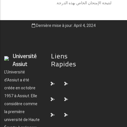
لنتيجة الإمتحان الخاص بهذه الدرجة.
Dernière mise à jour: April 4, 2024
Liens
Université
Rapides
Assiut
L'Université
d'Assiut a été
">
">
créée en octobre
1957 à Assiut. Elle
">
">
considère comme
la première
">
">
université de Haute