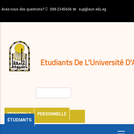
Aller
Avez-vous des questions?
088-2345606
sup@aun.edu.eg
au
contenu
N-
principal
Home
Règlements
&
décisions
Expatriés
Journal
Etudiants De L’Université D’
Rechercher
PRINCIPALE
PERSONNELLE
ÉTUDIANTS