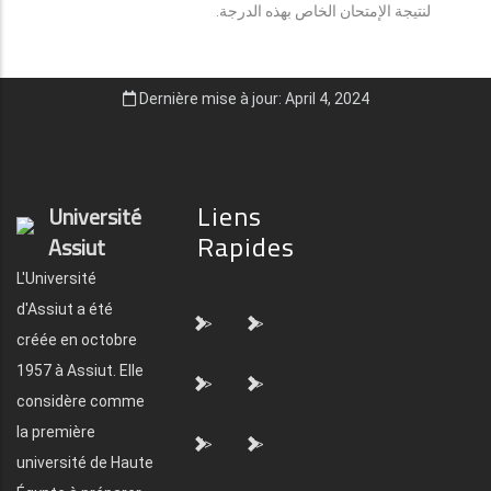
لنتيجة الإمتحان الخاص بهذه الدرجة.
Dernière mise à jour: April 4, 2024
Liens
Université
Rapides
Assiut
L'Université
d'Assiut a été
">
">
créée en octobre
1957 à Assiut. Elle
">
">
considère comme
la première
">
">
université de Haute