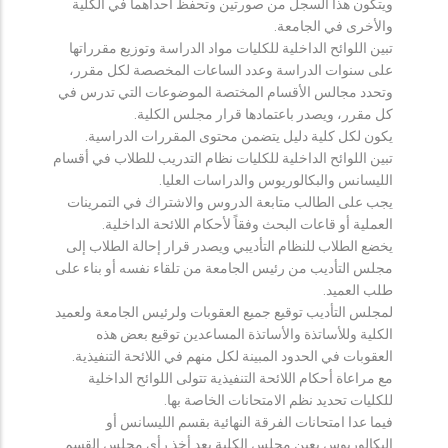
ويتكون هذا السجل من صورتين وتحفظ احداهما في الكلية
والأخرى في الجامعة.
تبين اللوائح الداخلية للكليات مواد الدراسة وتوزيع مقرراتها
على سنوات الدراسة وعدد الساعات المخصصة لكل مقرر،
وتحدد مجالس الأقسام المختصة الموضوعات التي تدرس في
كل مقرر، ويصدر باعتمادها قرار مجلس الكلية.
يكون لكل كلية دليل يتضمن محتوى المقررات الدراسية.
تبين اللوائح الداخلية للكليات نظام التدريب للطلاب في أقسام
الليسانس والبكالوريوس والدراسات العليا.
يجب على الطالب متابعة الدروس والاشتراك في التمرينات
العملية أو قاعات البحث وفقاً لأحكام اللائحة الداخلية.
يخضع الطلاب للنظام التأديبي ويصدر قرار إحالة الطلاب إلى
مجلس التأديب من رئيس الجامعة من تلقاء نفسه أو بناء على
طلب العميد.
لمجلس التأديب توقيع جميع العقوبات ولرئيس الجامعة ولعميد
الكلية وللأساتذة والأساتذة المساعدين توقيع بعض هذه
العقوبات في الحدود المبينة لكل منهم في اللائحة التنفيذية.
مع مراعاة أحكام اللائحة التنفيذية تتولى اللوائح الداخلية
للكليات تحديد نظم الامتحانات الخاصة بها.
فيما عدا امتحانات الفرقة النهائية بقسم الليسانس أو
البكالوريوس يعين مجلس الكلية بعد أخذ رأي مجلس القسم