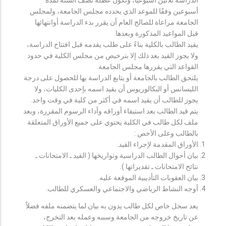
أسبوعين وفقًا للموعد الذي يحدده مجلس الجامعة، ولمجلس
الجامعة مراعاة للصالح العام أن يقرر بدء الدراسة أوانتهائها
قبل المواعيد المذكورة وبعدها.
يقيد الطالب بالكلية بناءً على طلب يقدمه قبل افتتاح الدراسة،
ولا يجوز القيد بعد ذلك إلا بترخيص من مجلس الكلية في حدود
القواعد التي يقررها مجلس الجامعة.
يلتحق الطالب بالجامعة أو يتابع الدراسة بها للحصول على درجة
الليسانس أو البكالوريوس أن يقيد اسمه بإحدى الكليات، ولا
يجوز للطالب أن يقيد اسمه في أكثر من كلية في وقت واحد.
يتم قيد الطالب بعد استيفاء أوراقه وأداء الرسوم المقررة، ويعد
ملف لكل طالب في الكلية يحتوي على جميع الأوراق المتعلقة
بالطالب وعلى الأخص :
الأوراق المقدمة لإجراء القيد.
بيان أحوال الطالب الدراسية وتواريخها ( القيد ـ الامتحانات ـ
نتائح الامتحانات ـ تقديراتها ).
بيان العقوبات التأديبية الموقعة عليه.
أوجه النشاط الرياضي والاجتماعي والعسكري للطالب.
يعد سجل خاص لكل طالب يدون به بيان لما يتضمنه ملفه فضلاً
عن تاريخ خروجه من الجامعة وسببه وعمله بعد التخرج،