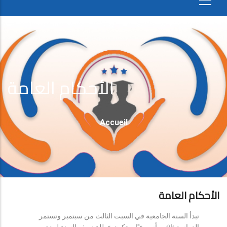
الأحكام العامة
Fil
Accueil
D'Ariane
الأحكام العامة
تبدأ السنة الجامعية في السبت الثالث من سبتمبر وتستمر
الدراسة ثلاثين أسبوعيًا، وتكون عطلة نصف السنة لمدة