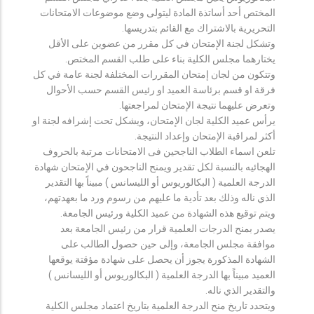
المختص أحد أساتذة المادة ليتولى وضع موضوعات الامتحانات
التحريرية بالاشتراك مع القائم بتدريسها.
وتشكل لجنة الإمتحان في كل مقرر من عضوين على الأقل
يختارهما مجلس الكلية بناء على طلب القسم المختص.
وتتكون من لجان إمتحان المقررات المختلفة لجنة عامة في كل
فرقة او قسم برئاسة العميد او رئيس القسم حسب الأحوال
وتعرض عليهما نتيجة الإمتحان لمراجعتها.
يرأس عميد الكلية لجان الإمتحان، ويشكل تحت إشرافه لجنة او
أكثر لمراقبة الإمتحان وإعداد النتيجة.
تلعن اسماء الطلاب الناجحين فى الامتحانات مرتبة بالحروف
الهجائيه بالنسبة لكل تقدير ويمنح الناجحون في الإمتحان شهادة
الدرجة العلمية ( البكالوريوس أو الليسانس ) مبيناً بها التقدير
الذي ناله وذلك بعد تأدية ما عليهم من رسوم ورد ما بعهدتهم،
ويتم توقيع هذه الشهادة من عميد الكلية ورئيس الجامعة.
يصدر بمنح الدرجات العلمية قرار من رئيس الجامعة بعد
موافقة مجلس الجامعة، وإلى حين حصول الطالب على
الشهادة المذكورة يجوز أن يحصل على شهادة مؤقتة يوقعها
العميد مبيناً بها الدرجة العلمية ( البكالوريوس أو الليسانس )
والتقدير الذي ناله.
ويتحدد تاريخ منح الدرجة العلمية بتاريخ اعتماد مجلس الكلية