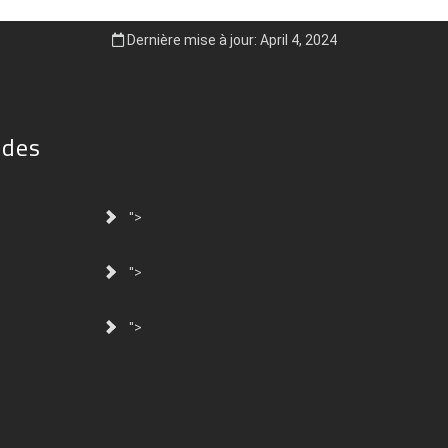
Dernière mise à jour: April 4, 2024
ides
">
">
">