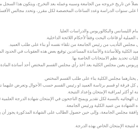
لاً عن تاريخ خروجه من الجامعة وسببه وعمله بعد التخرج، ويتكون هذا السجل م
رراتها على سنوات الدراسة وعدد الساعات المخصصة لكل مقرر، وتحدد مجالس الأ
سام الليسانس والبكالوريوس والدراسات العليا.
ملية أو قاعات البحث وفقاً لأحكام اللائحة الداخلية.
لى مجلس التأديب من رئيس الجامعة من تلقاء نفسه أو بناء على طلب العميد.
 الكلية وللأساتذة والأساتذة المساعدين توقيع بعض هذه العقوبات في الحدود المبين
لكليات تحديد نظم الامتحانات الخاصة بها.
بكالوريوس يعين مجلس الكلية بعد أخذ رأي مجلس القسم المختص أحد أساتذة المادة
يختارهما مجلس الكلية بناء على طلب القسم المختص.
 كل فرقة او قسم برئاسة العميد او رئيس القسم حسب الأحوال وتعرض عليهما نتيج
و أكثر لمراقبة الإمتحان وإعداد النتيجة.
هجائيه بالنسبة لكل تقدير ويمنح الناجحون في الإمتحان شهادة الدرجة العلمية ( الب
ذه الشهادة من عميد الكلية ورئيس الجامعة.
افقة مجلس الجامعة، وإلى حين حصول الطالب على الشهادة المذكورة يجوز أن يحصل
 لنتيجة الإمتحان الخاص بهذه الدرجة.