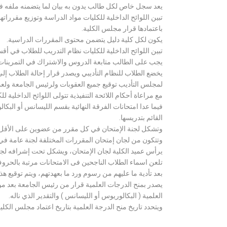
يعد سجل خاص لكل طالب يدون به بيان لما يتضمنه ملفه فض
تبين اللوائح الداخلية للكليات مواد الدراسة وتوزيع مق
باعتمادها قرار مجلس الكلية.
يكون لكل كلية دليل يتضمن محتوى المقررات الدراسية.
تبين اللوائح الداخلية للكليات نظام التدريب للطلاب في أق
يجب على الطالب متابعة الدروس والاشتراك في التمرينات الع
يخضع الطلاب للنظام التأديبي ويصدر قرار إحالة الطلاب إ
لمجلس التأديب توقيع جميع العقوبات ولرئيس الجامعة ولعميد
مع مراعاة أحكام اللائحة التنفيذية تتولى اللوائح الداخلية ل
فيما عدا امتحانات الفرقة النهائية بقسم الليسانس أو ال
القائم بتدريسها.
وتشكل لجنة الإمتحان في كل مقرر من عضوين على الأقل 
وتتكون من لجان إمتحان المقررات المختلفة لجنة عامة في
يرأس عميد الكلية لجان الإمتحان، ويشكل تحت إشرافه لجنة ا
تلعن اسماء الطلاب الناجحين فى الامتحانات مرتبة بالحروف ال
بعد تأدية ما عليهم من رسوم ورد ما بعهدتهم، ويتم توقيع ه
يصدر بمنح الدرجات العلمية قرار من رئيس الجامعة بعد مو
العلمية ( البكالوريوس أو الليسانس ) والتقدير الذي ناله.
ويتحدد تاريخ منح الدرجة العلمية بتاريخ اعتماد مجلس الكلية