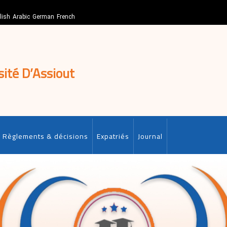
lish
Arabic
German
French
sité D’Assiout
Règlements & décisions
Expatriés
Journal