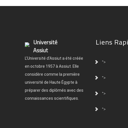
Liens Rap
Université
Assiut
L'Université d'Assiut a été créée
">
en octobre 1957 à Assiut. Elle
considère comme la première
">
université de Haute Égypte à
préparer des diplômés avec des
">
connaissances scientifiques.
">