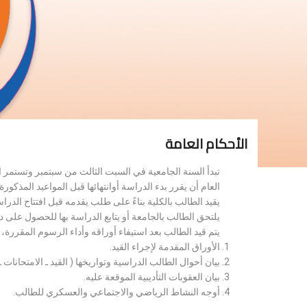
الأحكام العامة
تبدأ السنة الجامعية في السبت الثالث من سبتمبر وتستمر 
العام أن يقرر بدء الدراسة أوانتهائها قبل المواعيد المذكورة 
يقيد الطالب بالكلية بناءً على طلب يقدمه قبل افتتاح الدر
يلتحق الطالب بالجامعة أو يتابع الدراسة بها للحصول على 
يتم قيد الطالب بعد استيفاء أوراقه وأداء الرسوم المقررة
الأوراق المقدمة لإجراء القيد.
بيان أحوال الطالب الدراسية وتواريخها ( القيد ـ الامتحانات ـ ن
بيان العقوبات التأديبية الموقعة عليه.
أوجه النشاط الرياضي والاجتماعي والعسكري للطالب.