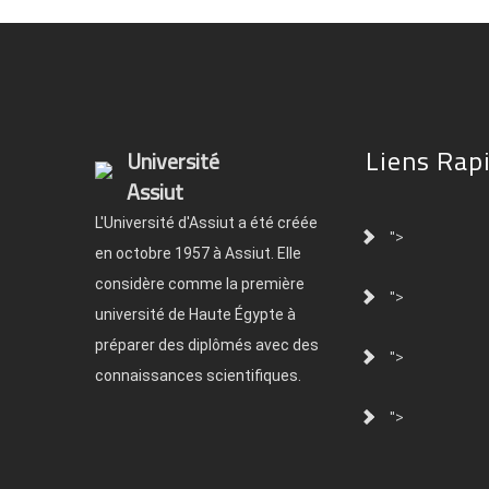
Liens Rap
Université
Assiut
L'Université d'Assiut a été créée
">
en octobre 1957 à Assiut. Elle
considère comme la première
">
université de Haute Égypte à
préparer des diplômés avec des
">
connaissances scientifiques.
">