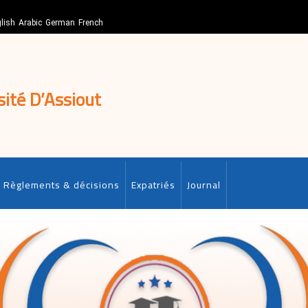
lish
Arabic
German
French
sité D’Assiout
Règlements & décisions
Expatriés
Journal