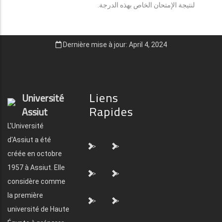
لنتيجة الإمتحان الخاص بهذه الدرجة.
Dernière mise à jour: April 4, 2024
Liens
Université
Rapides
Assiut
L'Université
d'Assiut a été
">
">
créée en octobre
1957 à Assiut. Elle
">
">
considère comme
la première
">
">
université de Haute