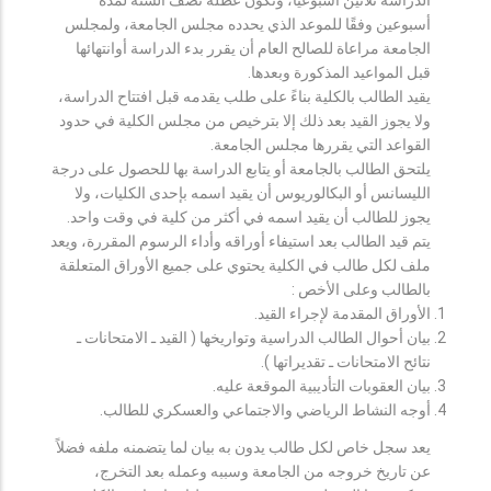
أسبوعين وفقًا للموعد الذي يحدده مجلس الجامعة، ولمجلس
الجامعة مراعاة للصالح العام أن يقرر بدء الدراسة أوانتهائها
قبل المواعيد المذكورة وبعدها.
يقيد الطالب بالكلية بناءً على طلب يقدمه قبل افتتاح الدراسة،
ولا يجوز القيد بعد ذلك إلا بترخيص من مجلس الكلية في حدود
القواعد التي يقررها مجلس الجامعة.
يلتحق الطالب بالجامعة أو يتابع الدراسة بها للحصول على درجة
الليسانس أو البكالوريوس أن يقيد اسمه بإحدى الكليات، ولا
يجوز للطالب أن يقيد اسمه في أكثر من كلية في وقت واحد.
يتم قيد الطالب بعد استيفاء أوراقه وأداء الرسوم المقررة، ويعد
ملف لكل طالب في الكلية يحتوي على جميع الأوراق المتعلقة
بالطالب وعلى الأخص :
الأوراق المقدمة لإجراء القيد.
بيان أحوال الطالب الدراسية وتواريخها ( القيد ـ الامتحانات ـ
نتائح الامتحانات ـ تقديراتها ).
بيان العقوبات التأديبية الموقعة عليه.
أوجه النشاط الرياضي والاجتماعي والعسكري للطالب.
يعد سجل خاص لكل طالب يدون به بيان لما يتضمنه ملفه فضلاً
عن تاريخ خروجه من الجامعة وسببه وعمله بعد التخرج،