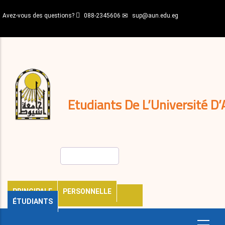
Aller
Avez-vous des questions?
088-2345606
sup@aun.edu.eg
au
contenu
N-
principal
Home
Règlements
&
décisions
Expatriés
Journal
Etudiants De L’Université D’
Rechercher
PRINCIPALE
PERSONNELLE
ÉTUDIANTS