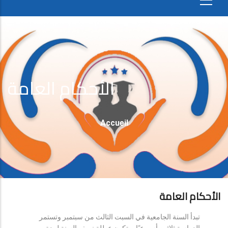
الأحكام العامة
Fil
Accueil
D'Ariane
الأحكام العامة
تبدأ السنة الجامعية في السبت الثالث من سبتمبر وتستمر
الدراسة ثلاثين أسبوعيًا، وتكون عطلة نصف السنة لمدة