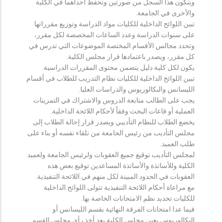
ويتكون هذا السجل من صورتين وتحفظ احداهما في الكلية
والأخرى في الجامعة.
تبين اللوائح الداخلية للكليات مواد الدراسة وتوزيع مقرراتها
على سنوات الدراسة وعدد الساعات المخصصة لكل مقرر،
وتحدد مجالس الأقسام المختصة الموضوعات التي تدرس في
كل مقرر، ويصدر باعتمادها قرار مجلس الكلية.
يكون لكل كلية دليل يتضمن محتوى المقررات الدراسية.
تبين اللوائح الداخلية للكليات نظام التدريب للطلاب في أقسام
الليسانس والبكالوريوس والدراسات العليا.
يجب على الطالب متابعة الدروس والاشتراك في التمرينات
العملية أو قاعات البحث وفقاً لأحكام اللائحة الداخلية.
يخضع الطلاب للنظام التأديبي ويصدر قرار إحالة الطلاب إلى
مجلس التأديب من رئيس الجامعة من تلقاء نفسه أو بناء على
طلب العميد.
لمجلس التأديب توقيع جميع العقوبات ولرئيس الجامعة ولعميد
الكلية وللأساتذة والأساتذة المساعدين توقيع بعض هذه
العقوبات في الحدود المبينة لكل منهم في اللائحة التنفيذية.
مع مراعاة أحكام اللائحة التنفيذية تتولى اللوائح الداخلية
للكليات تحديد نظم الامتحانات الخاصة بها.
فيما عدا امتحانات الفرقة النهائية بقسم الليسانس أو
البكالوريوس يعين مجلس الكلية بعد أخذ رأي مجلس القسم