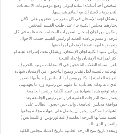
المختص أحد أساتذة المادة ليتولى وضع موضوعات الامتحانات
التحريرية بالاشتراك مع القائم بتدريسها.
وتشكل لجنة الإمتحان في كل مقرر من عضوين على الأقل
يختارهما مجلس الكلية بناء على طلب القسم المختص.
وتتكون من لجان إمتحان المقررات المختلفة لجنة عامة في كل
فرقة او قسم برئاسة العميد او رئيس القسم حسب الأحوال
وتعرض عليهما نتيجة الإمتحان لمراجعتها.
يرأس عميد الكلية لجان الإمتحان، ويشكل تحت إشرافه لجنة او
أكثر لمراقبة الإمتحان وإعداد النتيجة.
تلعن اسماء الطلاب الناجحين فى الامتحانات مرتبة بالحروف
الهجائيه بالنسبة لكل تقدير ويمنح الناجحون في الإمتحان شهادة
الدرجة العلمية ( البكالوريوس أو الليسانس ) مبيناً بها التقدير
الذي ناله وذلك بعد تأدية ما عليهم من رسوم ورد ما بعهدتهم،
ويتم توقيع هذه الشهادة من عميد الكلية ورئيس الجامعة.
يصدر بمنح الدرجات العلمية قرار من رئيس الجامعة بعد
موافقة مجلس الجامعة، وإلى حين حصول الطالب على
الشهادة المذكورة يجوز أن يحصل على شهادة مؤقتة يوقعها
العميد مبيناً بها الدرجة العلمية ( البكالوريوس أو الليسانس )
والتقدير الذي ناله.
ويتحدد تاريخ منح الدرجة العلمية بتاريخ اعتماد مجلس الكلية