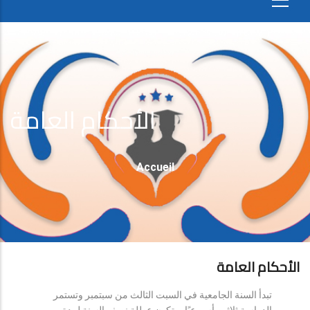
الأحكام العامة
Fil
Accueil
D'Ariane
الأحكام العامة
تبدأ السنة الجامعية في السبت الثالث من سبتمبر وتستمر
الدراسة ثلاثين أسبوعيًا، وتكون عطلة نصف السنة لمدة