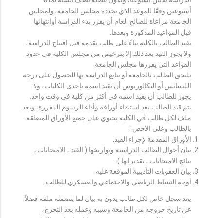
أسبوعين وفقًا للموعد الذي يحدده مجلس الجامعة، ولمجلس
الجامعة مراعاة للصالح العام أن يقرر بدء الدراسة أوانتهائها
قبل المواعيد المذكورة وبعدها.
يقيد الطالب بالكلية بناءً على طلب يقدمه قبل افتتاح الدراسة،
ولا يجوز القيد بعد ذلك إلا بترخيص من مجلس الكلية في حدود
القواعد التي يقررها مجلس الجامعة.
يلتحق الطالب بالجامعة أو يتابع الدراسة بها للحصول على درجة
الليسانس أو البكالوريوس أن يقيد اسمه بإحدى الكليات، ولا
يجوز للطالب أن يقيد اسمه في أكثر من كلية في وقت واحد.
يتم قيد الطالب بعد استيفاء أوراقه وأداء الرسوم المقررة، ويعد
ملف لكل طالب في الكلية يحتوي على جميع الأوراق المتعلقة
بالطالب وعلى الأخص :
الأوراق المقدمة لإجراء القيد.
بيان أحوال الطالب الدراسية وتواريخها ( القيد ـ الامتحانات ـ
نتائح الامتحانات ـ تقديراتها ).
بيان العقوبات التأديبية الموقعة عليه.
أوجه النشاط الرياضي والاجتماعي والعسكري للطالب.
يعد سجل خاص لكل طالب يدون به بيان لما يتضمنه ملفه فضلاً
عن تاريخ خروجه من الجامعة وسببه وعمله بعد التخرج،