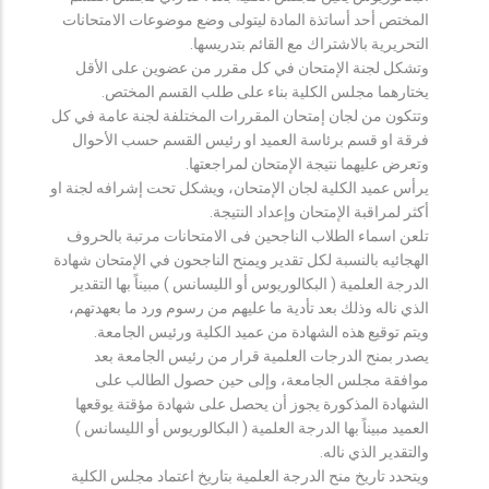
المختص أحد أساتذة المادة ليتولى وضع موضوعات الامتحانات
التحريرية بالاشتراك مع القائم بتدريسها.
وتشكل لجنة الإمتحان في كل مقرر من عضوين على الأقل
يختارهما مجلس الكلية بناء على طلب القسم المختص.
وتتكون من لجان إمتحان المقررات المختلفة لجنة عامة في كل
فرقة او قسم برئاسة العميد او رئيس القسم حسب الأحوال
وتعرض عليهما نتيجة الإمتحان لمراجعتها.
يرأس عميد الكلية لجان الإمتحان، ويشكل تحت إشرافه لجنة او
أكثر لمراقبة الإمتحان وإعداد النتيجة.
تلعن اسماء الطلاب الناجحين فى الامتحانات مرتبة بالحروف
الهجائيه بالنسبة لكل تقدير ويمنح الناجحون في الإمتحان شهادة
الدرجة العلمية ( البكالوريوس أو الليسانس ) مبيناً بها التقدير
الذي ناله وذلك بعد تأدية ما عليهم من رسوم ورد ما بعهدتهم،
ويتم توقيع هذه الشهادة من عميد الكلية ورئيس الجامعة.
يصدر بمنح الدرجات العلمية قرار من رئيس الجامعة بعد
موافقة مجلس الجامعة، وإلى حين حصول الطالب على
الشهادة المذكورة يجوز أن يحصل على شهادة مؤقتة يوقعها
العميد مبيناً بها الدرجة العلمية ( البكالوريوس أو الليسانس )
والتقدير الذي ناله.
ويتحدد تاريخ منح الدرجة العلمية بتاريخ اعتماد مجلس الكلية