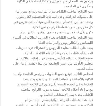
ويتكون هذا السجل من صورتين وتحفظ احداهما في الكلية
والأخرى في الجامعة.
تبين اللوائح الداخلية للكليات مواد الدراسة وتوزيع مقرراتها
على سنوات الدراسة وعدد الساعات المخصصة لكل مقرر،
وتحدد مجالس الأقسام المختصة الموضوعات التي تدرس في
كل مقرر، ويصدر باعتمادها قرار مجلس الكلية.
يكون لكل كلية دليل يتضمن محتوى المقررات الدراسية.
تبين اللوائح الداخلية للكليات نظام التدريب للطلاب في أقسام
الليسانس والبكالوريوس والدراسات العليا.
يجب على الطالب متابعة الدروس والاشتراك في التمرينات
العملية أو قاعات البحث وفقاً لأحكام اللائحة الداخلية.
يخضع الطلاب للنظام التأديبي ويصدر قرار إحالة الطلاب إلى
مجلس التأديب من رئيس الجامعة من تلقاء نفسه أو بناء على
طلب العميد.
لمجلس التأديب توقيع جميع العقوبات ولرئيس الجامعة ولعميد
الكلية وللأساتذة والأساتذة المساعدين توقيع بعض هذه
العقوبات في الحدود المبينة لكل منهم في اللائحة التنفيذية.
مع مراعاة أحكام اللائحة التنفيذية تتولى اللوائح الداخلية
للكليات تحديد نظم الامتحانات الخاصة بها.
فيما عدا امتحانات الفرقة النهائية بقسم الليسانس أو
البكالوريوس يعين مجلس الكلية بعد أخذ رأي مجلس القسم