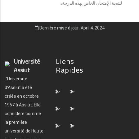
لنتيجة الإمتحان الخاص بهذه الدرجة.
Dernière mise à jour: April 4, 2024
Liens
Université
Rapides
Assiut
L'Université
d'Assiut a été
">
">
créée en octobre
1957 à Assiut. Elle
">
">
considère comme
la première
">
">
université de Haute