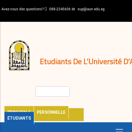
Aller
Avez-vous des questions?
088-2345606
sup@aun.edu.eg
au
contenu
N-
principal
Home
Règlements
&
décisions
Expatriés
Journal
Etudiants De L’Université D’
Rechercher
PRINCIPALE
PERSONNELLE
ÉTUDIANTS