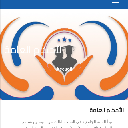
الأحكام العامة
Fil
Accueil
D'Ariane
الأحكام العامة
تبدأ السنة الجامعية في السبت الثالث من سبتمبر وتستمر
الدراسة ثلاثين أسبوعيًا، وتكون عطلة نصف السنة لمدة