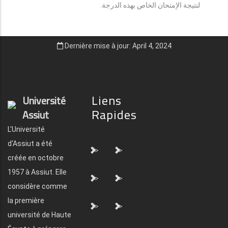
لنتيجة الإمتحان الخاص بهذه الدرجة.
Dernière mise à jour: April 4, 2024
Liens
Université
Rapides
Assiut
L'Université
d'Assiut a été
">
">
créée en octobre
1957 à Assiut. Elle
">
">
considère comme
la première
">
">
université de Haute