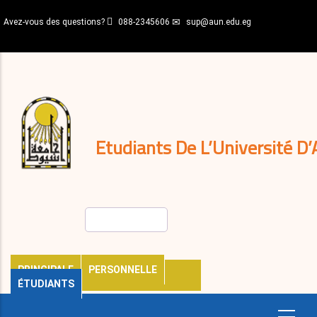
Aller
Avez-vous des questions?
088-2345606
sup@aun.edu.eg
au
contenu
N-
principal
Home
Règlements
&
décisions
Expatriés
Journal
Etudiants De L’Université D’
Rechercher
PRINCIPALE
PERSONNELLE
ÉTUDIANTS