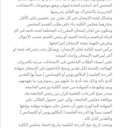
المختص أحد أساتذة المادة ليتولى وضع موضوعات الامتحانات
التحريرية بالاشتراك مع القائم بتدريسها.
وتشكل لجنة الإمتحان في كل مقرر من عضوين على الأقل
يختارهما مجلس الكلية بناء على طلب القسم المختص.
وتتكون من لجان إمتحان المقررات المختلفة لجنة عامة في كل
فرقة او قسم برئاسة العميد او رئيس القسم حسب الأحوال
وتعرض عليهما نتيجة الإمتحان لمراجعتها.
يرأس عميد الكلية لجان الإمتحان، ويشكل تحت إشرافه لجنة او
أكثر لمراقبة الإمتحان وإعداد النتيجة.
تلعن اسماء الطلاب الناجحين فى الامتحانات مرتبة بالحروف
الهجائيه بالنسبة لكل تقدير ويمنح الناجحون في الإمتحان شهادة
الدرجة العلمية ( البكالوريوس أو الليسانس ) مبيناً بها التقدير
الذي ناله وذلك بعد تأدية ما عليهم من رسوم ورد ما بعهدتهم،
ويتم توقيع هذه الشهادة من عميد الكلية ورئيس الجامعة.
يصدر بمنح الدرجات العلمية قرار من رئيس الجامعة بعد
موافقة مجلس الجامعة، وإلى حين حصول الطالب على
الشهادة المذكورة يجوز أن يحصل على شهادة مؤقتة يوقعها
العميد مبيناً بها الدرجة العلمية ( البكالوريوس أو الليسانس )
والتقدير الذي ناله.
ويتحدد تاريخ منح الدرجة العلمية بتاريخ اعتماد مجلس الكلية