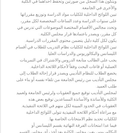
ويتكون هذا السجل من صورتين وتحفظ احداهما في الكلية
والأخرى في الجامعة.
تبين اللوائح الداخلية للكليات مواد الدراسة وتوزيع مقرراتها
على سنوات الدراسة وعدد الساعات المخصصة لكل مقرر،
وتحدد مجالس الأقسام المختصة الموضوعات التي تدرس في
كل مقرر، ويصدر باعتمادها قرار مجلس الكلية.
يكون لكل كلية دليل يتضمن محتوى المقررات الدراسية.
تبين اللوائح الداخلية للكليات نظام التدريب للطلاب في أقسام
الليسانس والبكالوريوس والدراسات العليا.
يجب على الطالب متابعة الدروس والاشتراك في التمرينات
العملية أو قاعات البحث وفقاً لأحكام اللائحة الداخلية.
يخضع الطلاب للنظام التأديبي ويصدر قرار إحالة الطلاب إلى
مجلس التأديب من رئيس الجامعة من تلقاء نفسه أو بناء على
طلب العميد.
لمجلس التأديب توقيع جميع العقوبات ولرئيس الجامعة ولعميد
الكلية وللأساتذة والأساتذة المساعدين توقيع بعض هذه
العقوبات في الحدود المبينة لكل منهم في اللائحة التنفيذية.
مع مراعاة أحكام اللائحة التنفيذية تتولى اللوائح الداخلية
للكليات تحديد نظم الامتحانات الخاصة بها.
فيما عدا امتحانات الفرقة النهائية بقسم الليسانس أو
البكالوريوس يعين مجلس الكلية بعد أخذ رأي مجلس القسم