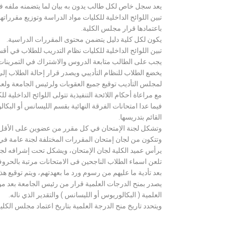
يعد سجل خاص لكل طالب يدون به بيان لما يتضمنه ملفه فض
تبين اللوائح الداخلية للكليات مواد الدراسة وتوزيع مق
باعتمادها قرار مجلس الكلية.
يكون لكل كلية دليل يتضمن محتوى المقررات الدراسية.
تبين اللوائح الداخلية للكليات نظام التدريب للطلاب في أق
يجب على الطالب متابعة الدروس والاشتراك في التمرينات الع
يخضع الطلاب للنظام التأديبي ويصدر قرار إحالة الطلاب إ
لمجلس التأديب توقيع جميع العقوبات ولرئيس الجامعة ولعميد
مع مراعاة أحكام اللائحة التنفيذية تتولى اللوائح الداخلية ل
فيما عدا امتحانات الفرقة النهائية بقسم الليسانس أو ال
القائم بتدريسها.
وتشكل لجنة الإمتحان في كل مقرر من عضوين على الأقل 
وتتكون من لجان إمتحان المقررات المختلفة لجنة عامة في
يرأس عميد الكلية لجان الإمتحان، ويشكل تحت إشرافه لجنة ا
تلعن اسماء الطلاب الناجحين فى الامتحانات مرتبة بالحروف ال
بعد تأدية ما عليهم من رسوم ورد ما بعهدتهم، ويتم توقيع ه
يصدر بمنح الدرجات العلمية قرار من رئيس الجامعة بعد مو
العلمية ( البكالوريوس أو الليسانس ) والتقدير الذي ناله.
ويتحدد تاريخ منح الدرجة العلمية بتاريخ اعتماد مجلس الكلية