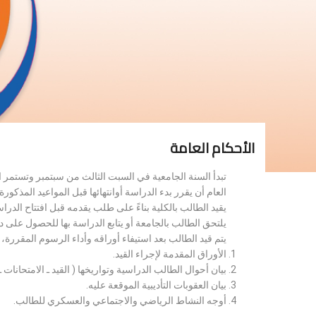
الأحكام العامة
تبدأ السنة الجامعية في السبت الثالث من سبتمبر وتستمر 
العام أن يقرر بدء الدراسة أوانتهائها قبل المواعيد المذكورة 
يقيد الطالب بالكلية بناءً على طلب يقدمه قبل افتتاح الدر
يلتحق الطالب بالجامعة أو يتابع الدراسة بها للحصول على 
يتم قيد الطالب بعد استيفاء أوراقه وأداء الرسوم المقررة
الأوراق المقدمة لإجراء القيد.
بيان أحوال الطالب الدراسية وتواريخها ( القيد ـ الامتحانات ـ ن
بيان العقوبات التأديبية الموقعة عليه.
أوجه النشاط الرياضي والاجتماعي والعسكري للطالب.