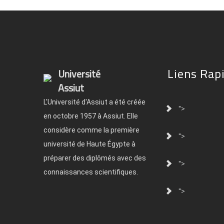
Liens Rap
Université
Assiut
L'Université d'Assiut a été créée
">
en octobre 1957 à Assiut. Elle
considère comme la première
">
université de Haute Égypte à
préparer des diplômés avec des
">
connaissances scientifiques.
">