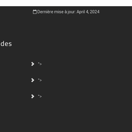
Dernière mise à jour: April 4, 2024
ides
">
">
">