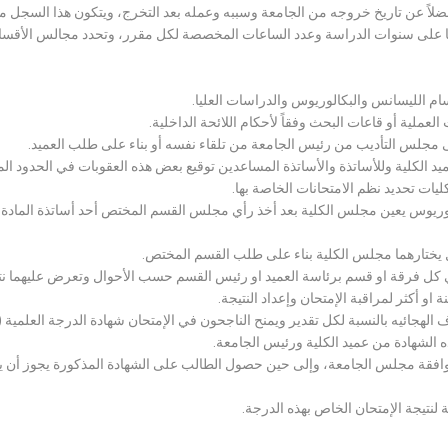
لاً عن تاريخ خروجه من الجامعة وسببه وعمله بعد التخرج، ويتكون هذا السجل م
رراتها على سنوات الدراسة وعدد الساعات المخصصة لكل مقرر، وتحدد مجالس الأ
سام الليسانس والبكالوريوس والدراسات العليا.
ملية أو قاعات البحث وفقاً لأحكام اللائحة الداخلية.
لى مجلس التأديب من رئيس الجامعة من تلقاء نفسه أو بناء على طلب العميد.
 الكلية وللأساتذة والأساتذة المساعدين توقيع بعض هذه العقوبات في الحدود المبين
لكليات تحديد نظم الامتحانات الخاصة بها.
بكالوريوس يعين مجلس الكلية بعد أخذ رأي مجلس القسم المختص أحد أساتذة المادة
يختارهما مجلس الكلية بناء على طلب القسم المختص.
 كل فرقة او قسم برئاسة العميد او رئيس القسم حسب الأحوال وتعرض عليهما نتيج
و أكثر لمراقبة الإمتحان وإعداد النتيجة.
هجائيه بالنسبة لكل تقدير ويمنح الناجحون في الإمتحان شهادة الدرجة العلمية ( الب
ذه الشهادة من عميد الكلية ورئيس الجامعة.
افقة مجلس الجامعة، وإلى حين حصول الطالب على الشهادة المذكورة يجوز أن يحصل
 لنتيجة الإمتحان الخاص بهذه الدرجة.