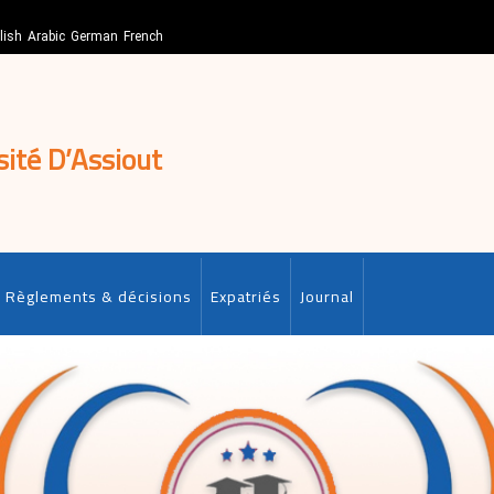
lish
Arabic
German
French
sité D’Assiout
Règlements & décisions
Expatriés
Journal