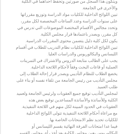
ويتكون هذا السجل من صورتين وتحفظ احداهما في الكلية
والأخرى في الجامعة.
تبين اللوائح الداخلية للكليات مواد الدراسة وتوزيع مقرراتها
على سنوات الدراسة وعدد الساعات المخصصة لكل مقرر،
وتحدد مجالس الأقسام المختصة الموضوعات التي تدرس في
كل مقرر، ويصدر باعتمادها قرار مجلس الكلية.
يكون لكل كلية دليل يتضمن محتوى المقررات الدراسية.
تبين اللوائح الداخلية للكليات نظام التدريب للطلاب في أقسام
الليسانس والبكالوريوس والدراسات العليا.
يجب على الطالب متابعة الدروس والاشتراك في التمرينات
العملية أو قاعات البحث وفقاً لأحكام اللائحة الداخلية.
يخضع الطلاب للنظام التأديبي ويصدر قرار إحالة الطلاب إلى
مجلس التأديب من رئيس الجامعة من تلقاء نفسه أو بناء على
طلب العميد.
لمجلس التأديب توقيع جميع العقوبات ولرئيس الجامعة ولعميد
الكلية وللأساتذة والأساتذة المساعدين توقيع بعض هذه
العقوبات في الحدود المبينة لكل منهم في اللائحة التنفيذية.
مع مراعاة أحكام اللائحة التنفيذية تتولى اللوائح الداخلية
للكليات تحديد نظم الامتحانات الخاصة بها.
فيما عدا امتحانات الفرقة النهائية بقسم الليسانس أو
البكالوريوس يعين مجلس الكلية بعد أخذ رأي مجلس القسم