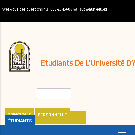
Aller
Avez-vous des questions?
088-2345606
sup@aun.edu.eg
au
contenu
N-
principal
Home
Règlements
&
décisions
Expatriés
Journal
Etudiants De L’Université D’
Rechercher
PRINCIPALE
PERSONNELLE
ÉTUDIANTS