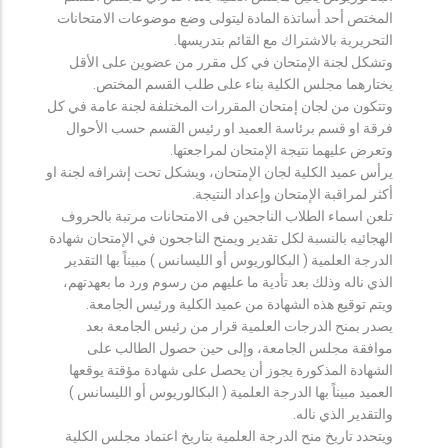
المختص أحد أساتذة المادة ليتولى وضع موضوعات الامتحانات
التحريرية بالاشتراك مع القائم بتدريسها.
وتشكل لجنة الإمتحان في كل مقرر من عضوين على الأقل
يختارهما مجلس الكلية بناء على طلب القسم المختص.
وتتكون من لجان إمتحان المقررات المختلفة لجنة عامة في كل
فرقة او قسم برئاسة العميد او رئيس القسم حسب الأحوال
وتعرض عليهما نتيجة الإمتحان لمراجعتها.
يرأس عميد الكلية لجان الإمتحان، ويشكل تحت إشرافه لجنة او
أكثر لمراقبة الإمتحان وإعداد النتيجة.
تلعن اسماء الطلاب الناجحين فى الامتحانات مرتبة بالحروف
الهجائيه بالنسبة لكل تقدير ويمنح الناجحون في الإمتحان شهادة
الدرجة العلمية ( البكالوريوس أو الليسانس ) مبيناً بها التقدير
الذي ناله وذلك بعد تأدية ما عليهم من رسوم ورد ما بعهدتهم،
ويتم توقيع هذه الشهادة من عميد الكلية ورئيس الجامعة.
يصدر بمنح الدرجات العلمية قرار من رئيس الجامعة بعد
موافقة مجلس الجامعة، وإلى حين حصول الطالب على
الشهادة المذكورة يجوز أن يحصل على شهادة مؤقتة يوقعها
العميد مبيناً بها الدرجة العلمية ( البكالوريوس أو الليسانس )
والتقدير الذي ناله.
ويتحدد تاريخ منح الدرجة العلمية بتاريخ اعتماد مجلس الكلية