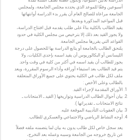
أسبوعين وفقًا للموعد الذي يحدده مجلس الجامعة، ولمجلس
الجامعة مراعاة للصالح العام أن يقرر بدء الدراسة أوانتهائها
قبل المواعيد المذكورة وبعدها.
يقيد الطالب بالكلية بناءً على طلب يقدمه قبل افتتاح الدراسة،
ولا يجوز القيد بعد ذلك إلا بترخيص من مجلس الكلية في حدود
القواعد التي يقررها مجلس الجامعة.
يلتحق الطالب بالجامعة أو يتابع الدراسة بها للحصول على درجة
الليسانس أو البكالوريوس أن يقيد اسمه بإحدى الكليات، ولا
يجوز للطالب أن يقيد اسمه في أكثر من كلية في وقت واحد.
يتم قيد الطالب بعد استيفاء أوراقه وأداء الرسوم المقررة، ويعد
ملف لكل طالب في الكلية يحتوي على جميع الأوراق المتعلقة
بالطالب وعلى الأخص :
الأوراق المقدمة لإجراء القيد.
بيان أحوال الطالب الدراسية وتواريخها ( القيد ـ الامتحانات ـ
نتائح الامتحانات ـ تقديراتها ).
بيان العقوبات التأديبية الموقعة عليه.
أوجه النشاط الرياضي والاجتماعي والعسكري للطالب.
يعد سجل خاص لكل طالب يدون به بيان لما يتضمنه ملفه فضلاً
عن تاريخ خروجه من الجامعة وسببه وعمله بعد التخرج،