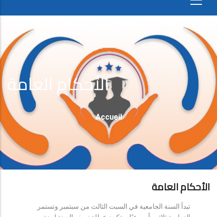
الأحكام العامة
Fil
Accueil
D'Ariane
الأحكام العامة
تبدأ السنة الجامعية في السبت الثالث من سبتمبر وتستمر
الدراسة ثلاثين أسبوعيًا، وتكون عطلة نصف السنة لمدة