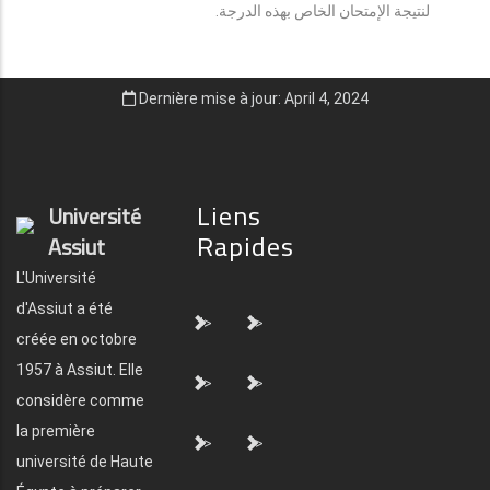
لنتيجة الإمتحان الخاص بهذه الدرجة.
Dernière mise à jour: April 4, 2024
Liens
Université
Rapides
Assiut
L'Université
d'Assiut a été
">
">
créée en octobre
1957 à Assiut. Elle
">
">
considère comme
la première
">
">
université de Haute