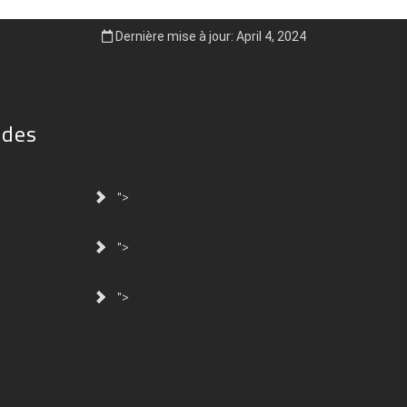
Dernière mise à jour: April 4, 2024
ides
">
">
">