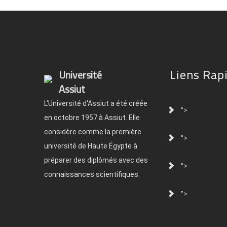
Liens Rap
Université
Assiut
L'Université d'Assiut a été créée
">
en octobre 1957 à Assiut. Elle
considère comme la première
">
université de Haute Égypte à
préparer des diplômés avec des
">
connaissances scientifiques.
">