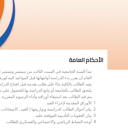
الأحكام العامة
تبدأ السنة الجامعية في السبت الثالث من سبتمبر وتستمر 
العام أن يقرر بدء الدراسة أوانتهائها قبل المواعيد المذكورة 
يقيد الطالب بالكلية بناءً على طلب يقدمه قبل افتتاح الدر
يلتحق الطالب بالجامعة أو يتابع الدراسة بها للحصول على 
يتم قيد الطالب بعد استيفاء أوراقه وأداء الرسوم المقررة
الأوراق المقدمة لإجراء القيد.
بيان أحوال الطالب الدراسية وتواريخها ( القيد ـ الامتحانات ـ ن
بيان العقوبات التأديبية الموقعة عليه.
أوجه النشاط الرياضي والاجتماعي والعسكري للطالب.