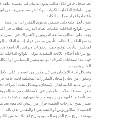
يعد سجل خاص لكل طالب يدون به بيان لما يتضمنه ملفه فض
تبين اللوائح الداخلية للكليات مواد الدراسة وتوزيع مق
باعتمادها قرار مجلس الكلية.
يكون لكل كلية دليل يتضمن محتوى المقررات الدراسية.
تبين اللوائح الداخلية للكليات نظام التدريب للطلاب في أق
يجب على الطالب متابعة الدروس والاشتراك في التمرينات الع
يخضع الطلاب للنظام التأديبي ويصدر قرار إحالة الطلاب إ
لمجلس التأديب توقيع جميع العقوبات ولرئيس الجامعة ولعميد
مع مراعاة أحكام اللائحة التنفيذية تتولى اللوائح الداخلية ل
فيما عدا امتحانات الفرقة النهائية بقسم الليسانس أو ال
القائم بتدريسها.
وتشكل لجنة الإمتحان في كل مقرر من عضوين على الأقل 
وتتكون من لجان إمتحان المقررات المختلفة لجنة عامة في
يرأس عميد الكلية لجان الإمتحان، ويشكل تحت إشرافه لجنة ا
تلعن اسماء الطلاب الناجحين فى الامتحانات مرتبة بالحروف ال
بعد تأدية ما عليهم من رسوم ورد ما بعهدتهم، ويتم توقيع ه
يصدر بمنح الدرجات العلمية قرار من رئيس الجامعة بعد مو
العلمية ( البكالوريوس أو الليسانس ) والتقدير الذي ناله.
ويتحدد تاريخ منح الدرجة العلمية بتاريخ اعتماد مجلس الكلية