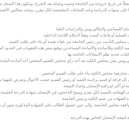
لاً عن تاريخ خروجه من الجامعة وسببه وعمله بعد التخرج، ويتكون هذا السجل م
رراتها على سنوات الدراسة وعدد الساعات المخصصة لكل مقرر، وتحدد مجالس الأ
سام الليسانس والبكالوريوس والدراسات العليا.
ملية أو قاعات البحث وفقاً لأحكام اللائحة الداخلية.
لى مجلس التأديب من رئيس الجامعة من تلقاء نفسه أو بناء على طلب العميد.
 الكلية وللأساتذة والأساتذة المساعدين توقيع بعض هذه العقوبات في الحدود المبين
لكليات تحديد نظم الامتحانات الخاصة بها.
بكالوريوس يعين مجلس الكلية بعد أخذ رأي مجلس القسم المختص أحد أساتذة المادة
يختارهما مجلس الكلية بناء على طلب القسم المختص.
 كل فرقة او قسم برئاسة العميد او رئيس القسم حسب الأحوال وتعرض عليهما نتيج
و أكثر لمراقبة الإمتحان وإعداد النتيجة.
هجائيه بالنسبة لكل تقدير ويمنح الناجحون في الإمتحان شهادة الدرجة العلمية ( الب
ذه الشهادة من عميد الكلية ورئيس الجامعة.
افقة مجلس الجامعة، وإلى حين حصول الطالب على الشهادة المذكورة يجوز أن يحصل
 لنتيجة الإمتحان الخاص بهذه الدرجة.