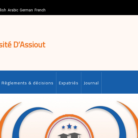
lish
Arabic
German
French
sité D’Assiout
Règlements & décisions
Expatriés
Journal