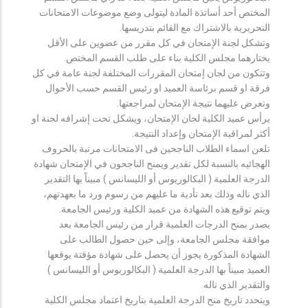
المختص أحد أساتذة المادة ليتولى وضع موضوعات الامتحانات
التحريرية بالاشتراك مع القائم بتدريسها.
وتشكل لجنة الإمتحان في كل مقرر من عضوين على الأقل
يختارهما مجلس الكلية بناء على طلب القسم المختص.
وتتكون من لجان إمتحان المقررات المختلفة لجنة عامة في كل
فرقة او قسم برئاسة العميد او رئيس القسم حسب الأحوال
وتعرض عليهما نتيجة الإمتحان لمراجعتها.
يرأس عميد الكلية لجان الإمتحان، ويشكل تحت إشرافه لجنة او
أكثر لمراقبة الإمتحان وإعداد النتيجة.
تلعن اسماء الطلاب الناجحين فى الامتحانات مرتبة بالحروف
الهجائيه بالنسبة لكل تقدير ويمنح الناجحون في الإمتحان شهادة
الدرجة العلمية ( البكالوريوس أو الليسانس ) مبيناً بها التقدير
الذي ناله وذلك بعد تأدية ما عليهم من رسوم ورد ما بعهدتهم،
ويتم توقيع هذه الشهادة من عميد الكلية ورئيس الجامعة.
يصدر بمنح الدرجات العلمية قرار من رئيس الجامعة بعد
موافقة مجلس الجامعة، وإلى حين حصول الطالب على
الشهادة المذكورة يجوز أن يحصل على شهادة مؤقتة يوقعها
العميد مبيناً بها الدرجة العلمية ( البكالوريوس أو الليسانس )
والتقدير الذي ناله.
ويتحدد تاريخ منح الدرجة العلمية بتاريخ اعتماد مجلس الكلية