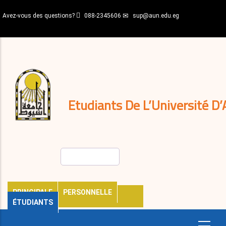
Aller
Avez-vous des questions?
088-2345606
sup@aun.edu.eg
au
contenu
N-
principal
Home
Règlements
&
décisions
Expatriés
Journal
Etudiants De L’Université D’
Rechercher
PRINCIPALE
PERSONNELLE
ÉTUDIANTS