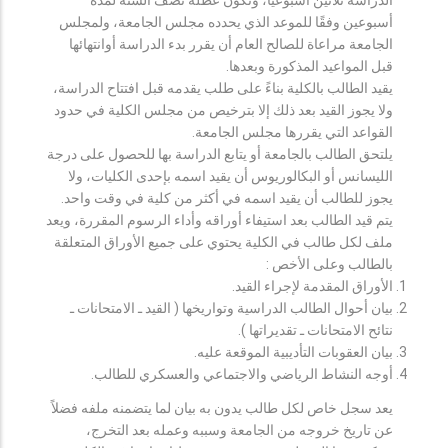
أسبوعين وفقًا للموعد الذي يحدده مجلس الجامعة، ولمجلس
الجامعة مراعاة للصالح العام أن يقرر بدء الدراسة أوانتهائها
قبل المواعيد المذكورة وبعدها.
يقيد الطالب بالكلية بناءً على طلب يقدمه قبل افتتاح الدراسة،
ولا يجوز القيد بعد ذلك إلا بترخيص من مجلس الكلية في حدود
القواعد التي يقررها مجلس الجامعة.
يلتحق الطالب بالجامعة أو يتابع الدراسة بها للحصول على درجة
الليسانس أو البكالوريوس أن يقيد اسمه بإحدى الكليات، ولا
يجوز للطالب أن يقيد اسمه في أكثر من كلية في وقت واحد.
يتم قيد الطالب بعد استيفاء أوراقه وأداء الرسوم المقررة، ويعد
ملف لكل طالب في الكلية يحتوي على جميع الأوراق المتعلقة
بالطالب وعلى الأخص :
الأوراق المقدمة لإجراء القيد.
بيان أحوال الطالب الدراسية وتواريخها ( القيد ـ الامتحانات ـ
نتائح الامتحانات ـ تقديراتها ).
بيان العقوبات التأديبية الموقعة عليه.
أوجه النشاط الرياضي والاجتماعي والعسكري للطالب.
يعد سجل خاص لكل طالب يدون به بيان لما يتضمنه ملفه فضلاً
عن تاريخ خروجه من الجامعة وسببه وعمله بعد التخرج،