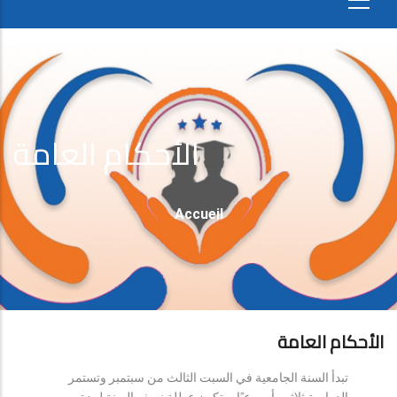
الأحكام العامة
Fil
Accueil
D'Ariane
الأحكام العامة
تبدأ السنة الجامعية في السبت الثالث من سبتمبر وتستمر
الدراسة ثلاثين أسبوعيًا، وتكون عطلة نصف السنة لمدة