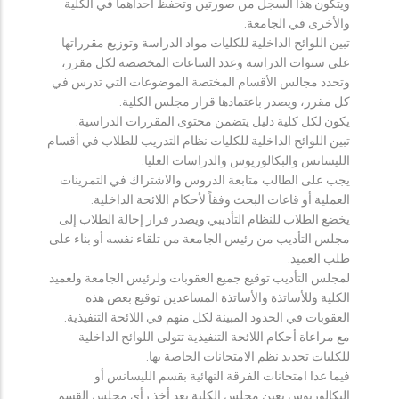
ويتكون هذا السجل من صورتين وتحفظ احداهما في الكلية
والأخرى في الجامعة.
تبين اللوائح الداخلية للكليات مواد الدراسة وتوزيع مقرراتها
على سنوات الدراسة وعدد الساعات المخصصة لكل مقرر،
وتحدد مجالس الأقسام المختصة الموضوعات التي تدرس في
كل مقرر، ويصدر باعتمادها قرار مجلس الكلية.
يكون لكل كلية دليل يتضمن محتوى المقررات الدراسية.
تبين اللوائح الداخلية للكليات نظام التدريب للطلاب في أقسام
الليسانس والبكالوريوس والدراسات العليا.
يجب على الطالب متابعة الدروس والاشتراك في التمرينات
العملية أو قاعات البحث وفقاً لأحكام اللائحة الداخلية.
يخضع الطلاب للنظام التأديبي ويصدر قرار إحالة الطلاب إلى
مجلس التأديب من رئيس الجامعة من تلقاء نفسه أو بناء على
طلب العميد.
لمجلس التأديب توقيع جميع العقوبات ولرئيس الجامعة ولعميد
الكلية وللأساتذة والأساتذة المساعدين توقيع بعض هذه
العقوبات في الحدود المبينة لكل منهم في اللائحة التنفيذية.
مع مراعاة أحكام اللائحة التنفيذية تتولى اللوائح الداخلية
للكليات تحديد نظم الامتحانات الخاصة بها.
فيما عدا امتحانات الفرقة النهائية بقسم الليسانس أو
البكالوريوس يعين مجلس الكلية بعد أخذ رأي مجلس القسم