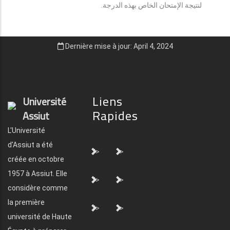
لنتيجة الإمتحان الخاص بهذه الدرجة.
Dernière mise à jour: April 4, 2024
Liens
Université
Rapides
Assiut
L'Université
d'Assiut a été
">
">
créée en octobre
1957 à Assiut. Elle
">
">
considère comme
la première
">
">
université de Haute