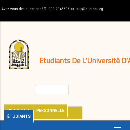
Aller
Avez-vous des questions?
088-2345606
sup@aun.edu.eg
au
contenu
N-
principal
Home
Règlements
&
décisions
Expatriés
Journal
Etudiants De L’Université D’
Rechercher
PRINCIPALE
PERSONNELLE
ÉTUDIANTS