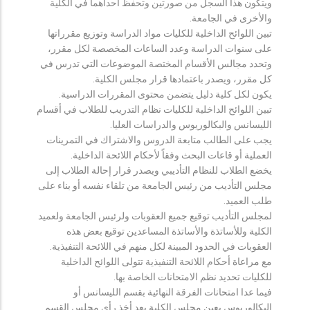
ويتكون هذا السجل من صورتين وتحفظ احداهما في الكلية
والأخرى في الجامعة.
تبين اللوائح الداخلية للكليات مواد الدراسة وتوزيع مقرراتها
على سنوات الدراسة وعدد الساعات المخصصة لكل مقرر،
وتحدد مجالس الأقسام المختصة الموضوعات التي تدرس في
كل مقرر، ويصدر باعتمادها قرار مجلس الكلية.
يكون لكل كلية دليل يتضمن محتوى المقررات الدراسية.
تبين اللوائح الداخلية للكليات نظام التدريب للطلاب في أقسام
الليسانس والبكالوريوس والدراسات العليا.
يجب على الطالب متابعة الدروس والاشتراك في التمرينات
العملية أو قاعات البحث وفقاً لأحكام اللائحة الداخلية.
يخضع الطلاب للنظام التأديبي ويصدر قرار إحالة الطلاب إلى
مجلس التأديب من رئيس الجامعة من تلقاء نفسه أو بناء على
طلب العميد.
لمجلس التأديب توقيع جميع العقوبات ولرئيس الجامعة ولعميد
الكلية وللأساتذة والأساتذة المساعدين توقيع بعض هذه
العقوبات في الحدود المبينة لكل منهم في اللائحة التنفيذية.
مع مراعاة أحكام اللائحة التنفيذية تتولى اللوائح الداخلية
للكليات تحديد نظم الامتحانات الخاصة بها.
فيما عدا امتحانات الفرقة النهائية بقسم الليسانس أو
البكالوريوس يعين مجلس الكلية بعد أخذ رأي مجلس القسم