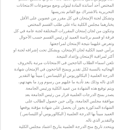
المختص أحد أساتذة المادة ليتولى وضع موضوعات الامتحانات
التحريرية بالاشتراك مع القائم بتدريسها.
وتشكل لجنة الإمتحان في كل مقرر من عضوين على الأقل
يختارهما مجلس الكلية بناء على طلب القسم المختص.
وتتكون من لجان إمتحان المقررات المختلفة لجنة عامة في كل
فرقة او قسم برئاسة العميد او رئيس القسم حسب الأحوال
وتعرض عليهما نتيجة الإمتحان لمراجعتها.
يرأس عميد الكلية لجان الإمتحان، ويشكل تحت إشرافه لجنة او
أكثر لمراقبة الإمتحان وإعداد النتيجة.
تلعن اسماء الطلاب الناجحين فى الامتحانات مرتبة بالحروف
الهجائيه بالنسبة لكل تقدير ويمنح الناجحون في الإمتحان شهادة
الدرجة العلمية ( البكالوريوس أو الليسانس ) مبيناً بها التقدير
الذي ناله وذلك بعد تأدية ما عليهم من رسوم ورد ما بعهدتهم،
ويتم توقيع هذه الشهادة من عميد الكلية ورئيس الجامعة.
يصدر بمنح الدرجات العلمية قرار من رئيس الجامعة بعد
موافقة مجلس الجامعة، وإلى حين حصول الطالب على
الشهادة المذكورة يجوز أن يحصل على شهادة مؤقتة يوقعها
العميد مبيناً بها الدرجة العلمية ( البكالوريوس أو الليسانس )
والتقدير الذي ناله.
ويتحدد تاريخ منح الدرجة العلمية بتاريخ اعتماد مجلس الكلية