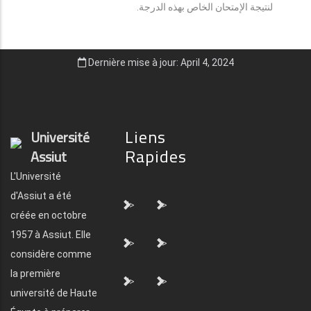
لنتيجة الإمتحان الخاص بهذه الدرجة.
Dernière mise à jour: April 4, 2024
Liens
Université
Rapides
Assiut
L'Université
d'Assiut a été
">
">
créée en octobre
1957 à Assiut. Elle
">
">
considère comme
la première
">
">
université de Haute