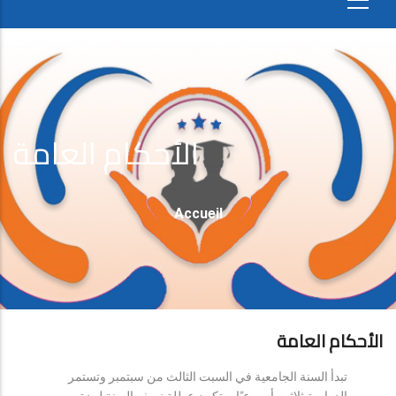
الأحكام العامة
Fil
Accueil
D'Ariane
الأحكام العامة
تبدأ السنة الجامعية في السبت الثالث من سبتمبر وتستمر
الدراسة ثلاثين أسبوعيًا، وتكون عطلة نصف السنة لمدة