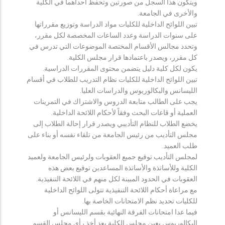
ويتكون هذا السجل من صورتين وتحفظ احداهما في الكلية
والأخرى في الجامعة.
تبين اللوائح الداخلية للكليات مواد الدراسة وتوزيع مقرراتها
على سنوات الدراسة وعدد الساعات المخصصة لكل مقرر،
وتحدد مجالس الأقسام المختصة الموضوعات التي تدرس في
كل مقرر، ويصدر باعتمادها قرار مجلس الكلية.
يكون لكل كلية دليل يتضمن محتوى المقررات الدراسية.
تبين اللوائح الداخلية للكليات نظام التدريب للطلاب في أقسام
الليسانس والبكالوريوس والدراسات العليا.
يجب على الطالب متابعة الدروس والاشتراك في التمرينات
العملية أو قاعات البحث وفقاً لأحكام اللائحة الداخلية.
يخضع الطلاب للنظام التأديبي ويصدر قرار إحالة الطلاب إلى
مجلس التأديب من رئيس الجامعة من تلقاء نفسه أو بناء على
طلب العميد.
لمجلس التأديب توقيع جميع العقوبات ولرئيس الجامعة ولعميد
الكلية وللأساتذة والأساتذة المساعدين توقيع بعض هذه
العقوبات في الحدود المبينة لكل منهم في اللائحة التنفيذية.
مع مراعاة أحكام اللائحة التنفيذية تتولى اللوائح الداخلية
للكليات تحديد نظم الامتحانات الخاصة بها.
فيما عدا امتحانات الفرقة النهائية بقسم الليسانس أو
البكالوريوس يعين مجلس الكلية بعد أخذ رأي مجلس القسم