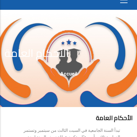
الأحكام العامة
Fil
Accueil
D'Ariane
الأحكام العامة
تبدأ السنة الجامعية في السبت الثالث من سبتمبر وتستمر
الدراسة ثلاثين أسبوعيًا، وتكون عطلة نصف السنة لمدة