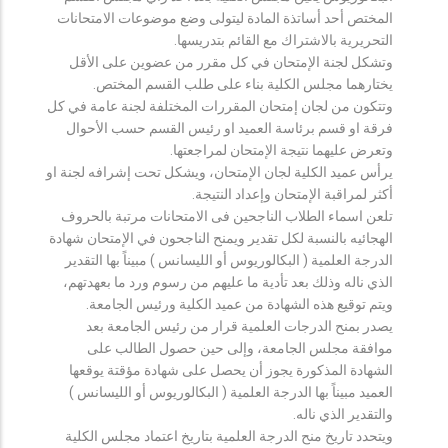
المختص أحد أساتذة المادة ليتولى وضع موضوعات الامتحانات
التحريرية بالاشتراك مع القائم بتدريسها.
وتشكل لجنة الإمتحان في كل مقرر من عضوين على الأقل
يختارهما مجلس الكلية بناء على طلب القسم المختص.
وتتكون من لجان إمتحان المقررات المختلفة لجنة عامة في كل
فرقة او قسم برئاسة العميد او رئيس القسم حسب الأحوال
وتعرض عليهما نتيجة الإمتحان لمراجعتها.
يرأس عميد الكلية لجان الإمتحان، ويشكل تحت إشرافه لجنة او
أكثر لمراقبة الإمتحان وإعداد النتيجة.
تلعن اسماء الطلاب الناجحين فى الامتحانات مرتبة بالحروف
الهجائيه بالنسبة لكل تقدير ويمنح الناجحون في الإمتحان شهادة
الدرجة العلمية ( البكالوريوس أو الليسانس ) مبيناً بها التقدير
الذي ناله وذلك بعد تأدية ما عليهم من رسوم ورد ما بعهدتهم،
ويتم توقيع هذه الشهادة من عميد الكلية ورئيس الجامعة.
يصدر بمنح الدرجات العلمية قرار من رئيس الجامعة بعد
موافقة مجلس الجامعة، وإلى حين حصول الطالب على
الشهادة المذكورة يجوز أن يحصل على شهادة مؤقتة يوقعها
العميد مبيناً بها الدرجة العلمية ( البكالوريوس أو الليسانس )
والتقدير الذي ناله.
ويتحدد تاريخ منح الدرجة العلمية بتاريخ اعتماد مجلس الكلية