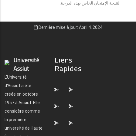
لنتيجة الإمتحان الخاص بهذه الدرجة.
Dernière mise à jour: April 4, 2024
Liens
Université
Rapides
Assiut
L'Université
d'Assiut a été
">
">
créée en octobre
1957 à Assiut. Elle
">
">
considère comme
la première
">
">
université de Haute