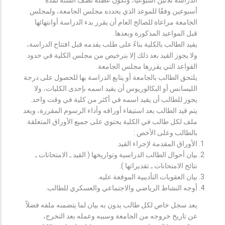
أسبوعين وفقًا للموعد الذي يحدده مجلس الجامعة، ولمجلس
الجامعة مراعاة للصالح العام أن يقرر بدء الدراسة أوانتهائها
قبل المواعيد المذكورة وبعدها.
يقيد الطالب بالكلية بناءً على طلب يقدمه قبل افتتاح الدراسة،
ولا يجوز القيد بعد ذلك إلا بترخيص من مجلس الكلية في حدود
القواعد التي يقررها مجلس الجامعة.
يلتحق الطالب بالجامعة أو يتابع الدراسة بها للحصول على درجة
الليسانس أو البكالوريوس أن يقيد اسمه بإحدى الكليات، ولا
يجوز للطالب أن يقيد اسمه في أكثر من كلية في وقت واحد.
يتم قيد الطالب بعد استيفاء أوراقه وأداء الرسوم المقررة، ويعد
ملف لكل طالب في الكلية يحتوي على جميع الأوراق المتعلقة
بالطالب وعلى الأخص :
الأوراق المقدمة لإجراء القيد.
بيان أحوال الطالب الدراسية وتواريخها ( القيد ـ الامتحانات ـ
نتائح الامتحانات ـ تقديراتها ).
بيان العقوبات التأديبية الموقعة عليه.
أوجه النشاط الرياضي والاجتماعي والعسكري للطالب.
يعد سجل خاص لكل طالب يدون به بيان لما يتضمنه ملفه فضلاً
عن تاريخ خروجه من الجامعة وسببه وعمله بعد التخرج،