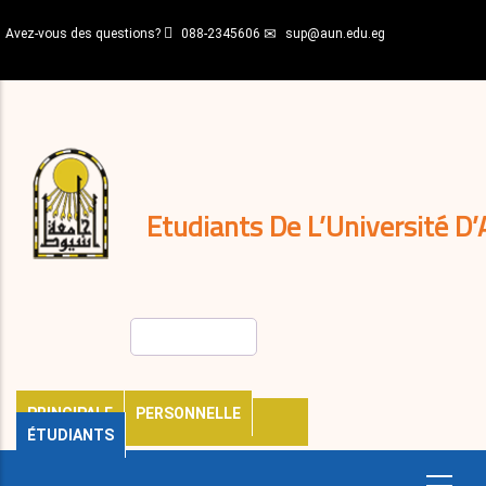
Aller
Avez-vous des questions?
088-2345606
sup@aun.edu.eg
au
contenu
N-
principal
Home
Règlements
&
décisions
Expatriés
Journal
Etudiants De L’Université D’
Rechercher
PRINCIPALE
PERSONNELLE
ÉTUDIANTS