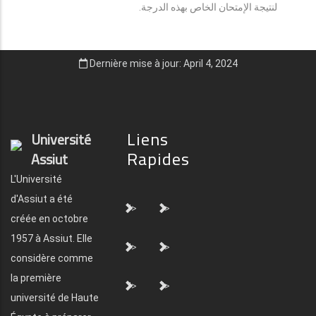
لنتيجة الإمتحان الخاص بهذه الدرجة.
Dernière mise à jour: April 4, 2024
Liens
Université
Rapides
Assiut
L'Université
d'Assiut a été
">
">
créée en octobre
1957 à Assiut. Elle
">
">
considère comme
la première
">
">
université de Haute