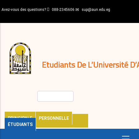
Aller
Avez-vous des questions?
088-2345606
sup@aun.edu.eg
au
contenu
N-
principal
Home
Règlements
&
décisions
Expatriés
Journal
Etudiants De L’Université D’
Rechercher
PRINCIPALE
PERSONNELLE
ÉTUDIANTS