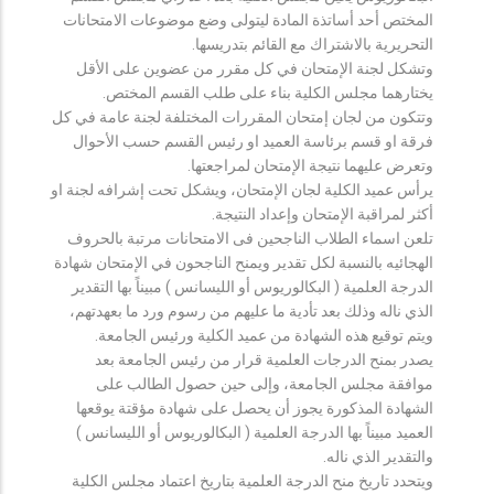
المختص أحد أساتذة المادة ليتولى وضع موضوعات الامتحانات
التحريرية بالاشتراك مع القائم بتدريسها.
وتشكل لجنة الإمتحان في كل مقرر من عضوين على الأقل
يختارهما مجلس الكلية بناء على طلب القسم المختص.
وتتكون من لجان إمتحان المقررات المختلفة لجنة عامة في كل
فرقة او قسم برئاسة العميد او رئيس القسم حسب الأحوال
وتعرض عليهما نتيجة الإمتحان لمراجعتها.
يرأس عميد الكلية لجان الإمتحان، ويشكل تحت إشرافه لجنة او
أكثر لمراقبة الإمتحان وإعداد النتيجة.
تلعن اسماء الطلاب الناجحين فى الامتحانات مرتبة بالحروف
الهجائيه بالنسبة لكل تقدير ويمنح الناجحون في الإمتحان شهادة
الدرجة العلمية ( البكالوريوس أو الليسانس ) مبيناً بها التقدير
الذي ناله وذلك بعد تأدية ما عليهم من رسوم ورد ما بعهدتهم،
ويتم توقيع هذه الشهادة من عميد الكلية ورئيس الجامعة.
يصدر بمنح الدرجات العلمية قرار من رئيس الجامعة بعد
موافقة مجلس الجامعة، وإلى حين حصول الطالب على
الشهادة المذكورة يجوز أن يحصل على شهادة مؤقتة يوقعها
العميد مبيناً بها الدرجة العلمية ( البكالوريوس أو الليسانس )
والتقدير الذي ناله.
ويتحدد تاريخ منح الدرجة العلمية بتاريخ اعتماد مجلس الكلية