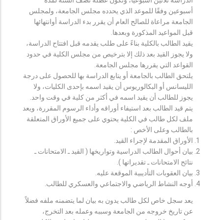
أسبوعين وفقًا للموعد الذي يحدده مجلس الجامعة، ولمجلس
الجامعة مراعاة للصالح العام أن يقرر بدء الدراسة أوانتهائها
قبل المواعيد المذكورة وبعدها.
يقيد الطالب بالكلية بناءً على طلب يقدمه قبل افتتاح الدراسة،
ولا يجوز القيد بعد ذلك إلا بترخيص من مجلس الكلية في حدود
القواعد التي يقررها مجلس الجامعة.
يلتحق الطالب بالجامعة أو يتابع الدراسة بها للحصول على درجة
الليسانس أو البكالوريوس أن يقيد اسمه بإحدى الكليات، ولا
يجوز للطالب أن يقيد اسمه في أكثر من كلية في وقت واحد.
يتم قيد الطالب بعد استيفاء أوراقه وأداء الرسوم المقررة، ويعد
ملف لكل طالب في الكلية يحتوي على جميع الأوراق المتعلقة
بالطالب وعلى الأخص :
الأوراق المقدمة لإجراء القيد.
بيان أحوال الطالب الدراسية وتواريخها ( القيد ـ الامتحانات ـ
نتائح الامتحانات ـ تقديراتها ).
بيان العقوبات التأديبية الموقعة عليه.
أوجه النشاط الرياضي والاجتماعي والعسكري للطالب.
يعد سجل خاص لكل طالب يدون به بيان لما يتضمنه ملفه فضلاً
عن تاريخ خروجه من الجامعة وسببه وعمله بعد التخرج،