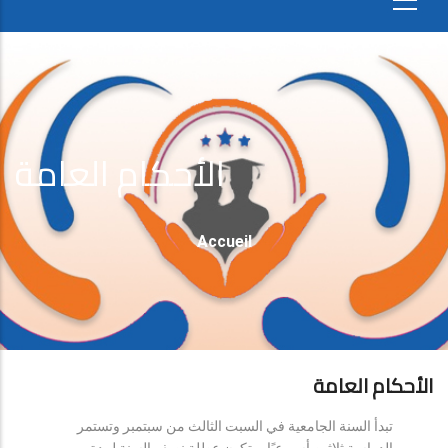
الأحكام العامة
Fil
Accueil
D'Ariane
الأحكام العامة
تبدأ السنة الجامعية في السبت الثالث من سبتمبر وتستمر
الدراسة ثلاثين أسبوعيًا، وتكون عطلة نصف السنة لمدة