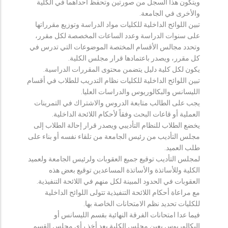
ويتكون هذا السجل من صورتين وتحفظ احداهما في الكلية
والأخرى في الجامعة.
تبين اللوائح الداخلية للكليات مواد الدراسة وتوزيع مقرراتها
على سنوات الدراسة وعدد الساعات المخصصة لكل مقرر،
وتحدد مجالس الأقسام المختصة الموضوعات التي تدرس في
كل مقرر، ويصدر باعتمادها قرار مجلس الكلية.
يكون لكل كلية دليل يتضمن محتوى المقررات الدراسية.
تبين اللوائح الداخلية للكليات نظام التدريب للطلاب في أقسام
الليسانس والبكالوريوس والدراسات العليا.
يجب على الطالب متابعة الدروس والاشتراك في التمرينات
العملية أو قاعات البحث وفقاً لأحكام اللائحة الداخلية.
يخضع الطلاب للنظام التأديبي ويصدر قرار إحالة الطلاب إلى
مجلس التأديب من رئيس الجامعة من تلقاء نفسه أو بناء على
طلب العميد.
لمجلس التأديب توقيع جميع العقوبات ولرئيس الجامعة ولعميد
الكلية وللأساتذة والأساتذة المساعدين توقيع بعض هذه
العقوبات في الحدود المبينة لكل منهم في اللائحة التنفيذية.
مع مراعاة أحكام اللائحة التنفيذية تتولى اللوائح الداخلية
للكليات تحديد نظم الامتحانات الخاصة بها.
فيما عدا امتحانات الفرقة النهائية بقسم الليسانس أو
البكالوريوس يعين مجلس الكلية بعد أخذ رأي مجلس القسم