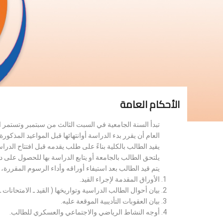
الأحكام العامة
تبدأ السنة الجامعية في السبت الثالث من سبتمبر وتستمر 
العام أن يقرر بدء الدراسة أوانتهائها قبل المواعيد المذكورة 
يقيد الطالب بالكلية بناءً على طلب يقدمه قبل افتتاح الدر
يلتحق الطالب بالجامعة أو يتابع الدراسة بها للحصول على 
يتم قيد الطالب بعد استيفاء أوراقه وأداء الرسوم المقررة
الأوراق المقدمة لإجراء القيد.
بيان أحوال الطالب الدراسية وتواريخها ( القيد ـ الامتحانات ـ ن
بيان العقوبات التأديبية الموقعة عليه.
أوجه النشاط الرياضي والاجتماعي والعسكري للطالب.