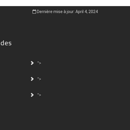
Dernière mise à jour: April 4, 2024
ides
">
">
">