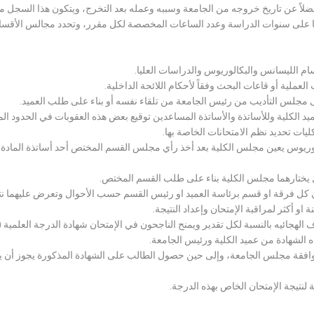
لاً عن تاريخ خروجه من الجامعة وسببه وعمله بعد التخرج، ويتكون هذا السجل م
رراتها على سنوات الدراسة وعدد الساعات المخصصة لكل مقرر، وتحدد مجالس الأ
سام الليسانس والبكالوريوس والدراسات العليا.
ملية أو قاعات البحث وفقاً لأحكام اللائحة الداخلية.
لى مجلس التأديب من رئيس الجامعة من تلقاء نفسه أو بناء على طلب العميد.
 الكلية وللأساتذة والأساتذة المساعدين توقيع بعض هذه العقوبات في الحدود المبين
لكليات تحديد نظم الامتحانات الخاصة بها.
بكالوريوس يعين مجلس الكلية بعد أخذ رأي مجلس القسم المختص أحد أساتذة المادة
يختارهما مجلس الكلية بناء على طلب القسم المختص.
 كل فرقة او قسم برئاسة العميد او رئيس القسم حسب الأحوال وتعرض عليهما نتيج
و أكثر لمراقبة الإمتحان وإعداد النتيجة.
هجائيه بالنسبة لكل تقدير ويمنح الناجحون في الإمتحان شهادة الدرجة العلمية ( الب
ذه الشهادة من عميد الكلية ورئيس الجامعة.
افقة مجلس الجامعة، وإلى حين حصول الطالب على الشهادة المذكورة يجوز أن يحصل
 لنتيجة الإمتحان الخاص بهذه الدرجة.