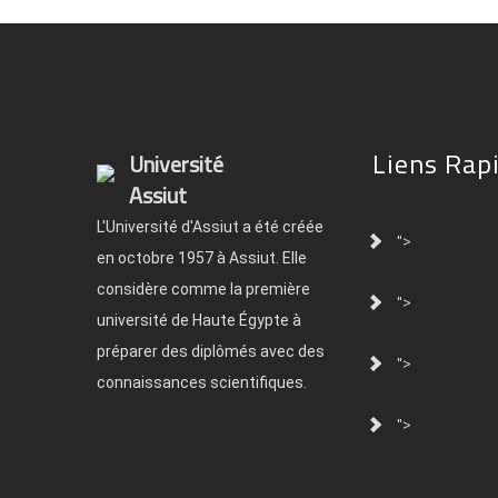
Liens Rap
Université
Assiut
L'Université d'Assiut a été créée
">
en octobre 1957 à Assiut. Elle
considère comme la première
">
université de Haute Égypte à
préparer des diplômés avec des
">
connaissances scientifiques.
">