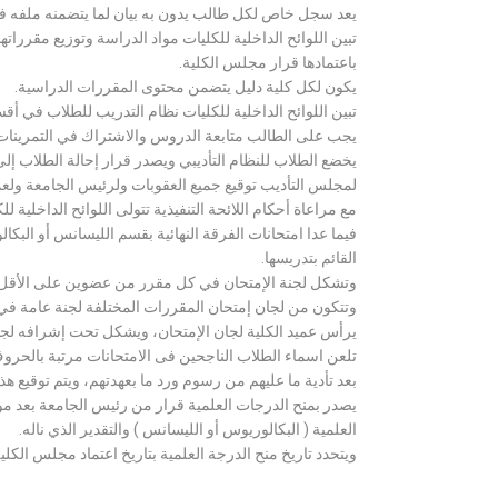
يعد سجل خاص لكل طالب يدون به بيان لما يتضمنه ملفه فض
تبين اللوائح الداخلية للكليات مواد الدراسة وتوزيع مق
باعتمادها قرار مجلس الكلية.
يكون لكل كلية دليل يتضمن محتوى المقررات الدراسية.
تبين اللوائح الداخلية للكليات نظام التدريب للطلاب في أق
يجب على الطالب متابعة الدروس والاشتراك في التمرينات الع
يخضع الطلاب للنظام التأديبي ويصدر قرار إحالة الطلاب إ
لمجلس التأديب توقيع جميع العقوبات ولرئيس الجامعة ولعميد
مع مراعاة أحكام اللائحة التنفيذية تتولى اللوائح الداخلية ل
فيما عدا امتحانات الفرقة النهائية بقسم الليسانس أو ال
القائم بتدريسها.
وتشكل لجنة الإمتحان في كل مقرر من عضوين على الأقل 
وتتكون من لجان إمتحان المقررات المختلفة لجنة عامة في
يرأس عميد الكلية لجان الإمتحان، ويشكل تحت إشرافه لجنة ا
تلعن اسماء الطلاب الناجحين فى الامتحانات مرتبة بالحروف ال
بعد تأدية ما عليهم من رسوم ورد ما بعهدتهم، ويتم توقيع ه
يصدر بمنح الدرجات العلمية قرار من رئيس الجامعة بعد مو
العلمية ( البكالوريوس أو الليسانس ) والتقدير الذي ناله.
ويتحدد تاريخ منح الدرجة العلمية بتاريخ اعتماد مجلس الكلية