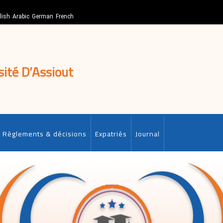
lish
Arabic
German
French
sité D’Assiout
Règlements & décisions
Expatriés
Journal