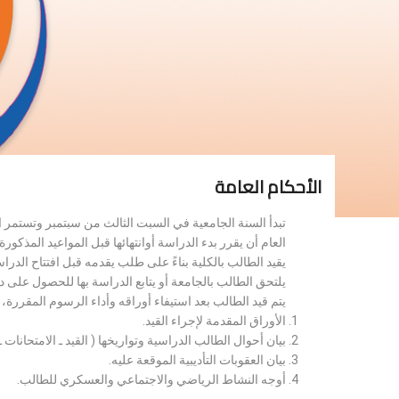
الأحكام العامة
تبدأ السنة الجامعية في السبت الثالث من سبتمبر وتستمر 
العام أن يقرر بدء الدراسة أوانتهائها قبل المواعيد المذكورة 
يقيد الطالب بالكلية بناءً على طلب يقدمه قبل افتتاح الدر
يلتحق الطالب بالجامعة أو يتابع الدراسة بها للحصول على 
يتم قيد الطالب بعد استيفاء أوراقه وأداء الرسوم المقررة
الأوراق المقدمة لإجراء القيد.
بيان أحوال الطالب الدراسية وتواريخها ( القيد ـ الامتحانات ـ ن
بيان العقوبات التأديبية الموقعة عليه.
أوجه النشاط الرياضي والاجتماعي والعسكري للطالب.