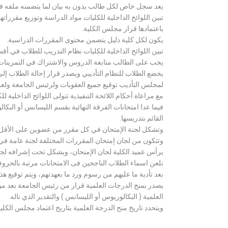
يعد سجل خاص لكل طالب يدون به بيان لما يتضمنه ملفه فض
تبين اللوائح الداخلية للكليات مواد الدراسة وتوزيع مق
باعتمادها قرار مجلس الكلية.
يكون لكل كلية دليل يتضمن محتوى المقررات الدراسية.
تبين اللوائح الداخلية للكليات نظام التدريب للطلاب في أق
يجب على الطالب متابعة الدروس والاشتراك في التمرينات الع
يخضع الطلاب للنظام التأديبي ويصدر قرار إحالة الطلاب إ
لمجلس التأديب توقيع جميع العقوبات ولرئيس الجامعة ولعميد
مع مراعاة أحكام اللائحة التنفيذية تتولى اللوائح الداخلية ل
فيما عدا امتحانات الفرقة النهائية بقسم الليسانس أو ال
القائم بتدريسها.
وتشكل لجنة الإمتحان في كل مقرر من عضوين على الأقل 
وتتكون من لجان إمتحان المقررات المختلفة لجنة عامة في
يرأس عميد الكلية لجان الإمتحان، ويشكل تحت إشرافه لجنة ا
تلعن اسماء الطلاب الناجحين فى الامتحانات مرتبة بالحروف ال
بعد تأدية ما عليهم من رسوم ورد ما بعهدتهم، ويتم توقيع ه
يصدر بمنح الدرجات العلمية قرار من رئيس الجامعة بعد مو
العلمية ( البكالوريوس أو الليسانس ) والتقدير الذي ناله.
ويتحدد تاريخ منح الدرجة العلمية بتاريخ اعتماد مجلس الكلية