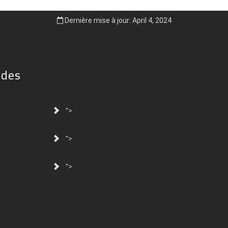
Dernière mise à jour: April 4, 2024
ides
">
">
">