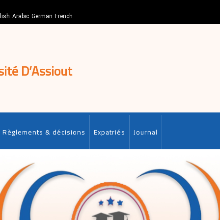
lish
Arabic
German
French
sité D’Assiout
Règlements & décisions
Expatriés
Journal