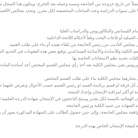
لاً عن تاريخ خروجه من الجامعة وسببه وعمله بعد التخرج، ويتكون هذا السجل م
رراتها على سنوات الدراسة وعدد الساعات المخصصة لكل مقرر، وتحدد مجالس الأ
سام الليسانس والبكالوريوس والدراسات العليا.
ملية أو قاعات البحث وفقاً لأحكام اللائحة الداخلية.
لى مجلس التأديب من رئيس الجامعة من تلقاء نفسه أو بناء على طلب العميد.
 الكلية وللأساتذة والأساتذة المساعدين توقيع بعض هذه العقوبات في الحدود المبين
لكليات تحديد نظم الامتحانات الخاصة بها.
بكالوريوس يعين مجلس الكلية بعد أخذ رأي مجلس القسم المختص أحد أساتذة المادة
يختارهما مجلس الكلية بناء على طلب القسم المختص.
 كل فرقة او قسم برئاسة العميد او رئيس القسم حسب الأحوال وتعرض عليهما نتيج
و أكثر لمراقبة الإمتحان وإعداد النتيجة.
هجائيه بالنسبة لكل تقدير ويمنح الناجحون في الإمتحان شهادة الدرجة العلمية ( الب
ذه الشهادة من عميد الكلية ورئيس الجامعة.
افقة مجلس الجامعة، وإلى حين حصول الطالب على الشهادة المذكورة يجوز أن يحصل
 لنتيجة الإمتحان الخاص بهذه الدرجة.