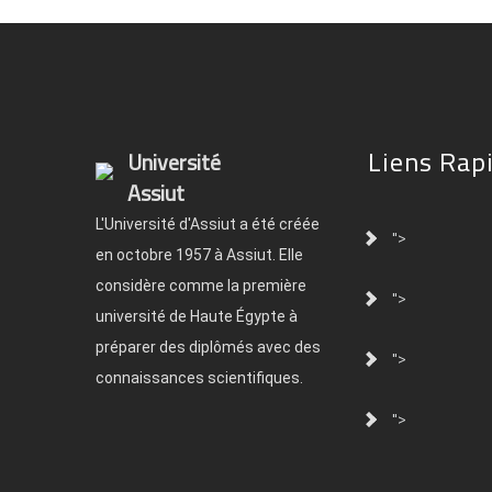
Liens Rap
Université
Assiut
L'Université d'Assiut a été créée
">
en octobre 1957 à Assiut. Elle
considère comme la première
">
université de Haute Égypte à
préparer des diplômés avec des
">
connaissances scientifiques.
">