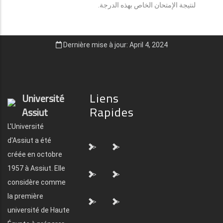
لنتيجة الإمتحان الخاص بهذه الدرجة.
Dernière mise à jour: April 4, 2024
Liens
Université
Rapides
Assiut
L'Université
d'Assiut a été
">
">
créée en octobre
1957 à Assiut. Elle
">
">
considère comme
la première
">
">
université de Haute