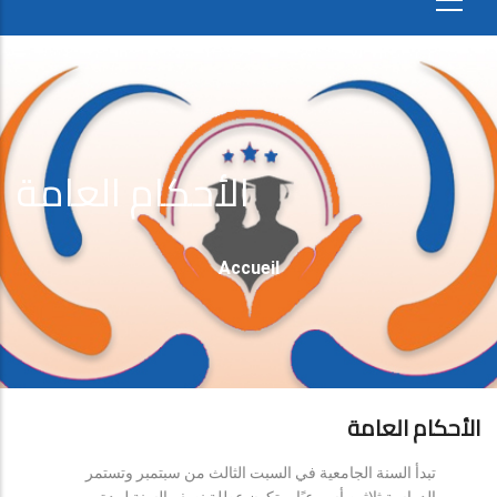
الأحكام العامة
Fil
Accueil
D'Ariane
الأحكام العامة
تبدأ السنة الجامعية في السبت الثالث من سبتمبر وتستمر
الدراسة ثلاثين أسبوعيًا، وتكون عطلة نصف السنة لمدة