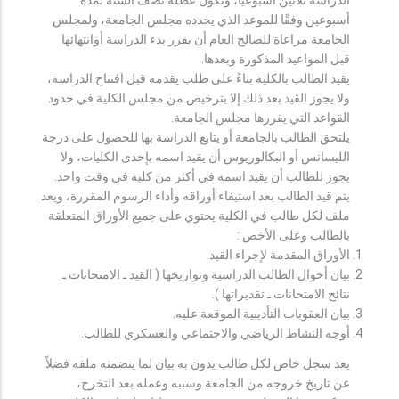
أسبوعين وفقًا للموعد الذي يحدده مجلس الجامعة، ولمجلس
الجامعة مراعاة للصالح العام أن يقرر بدء الدراسة أوانتهائها
قبل المواعيد المذكورة وبعدها.
يقيد الطالب بالكلية بناءً على طلب يقدمه قبل افتتاح الدراسة،
ولا يجوز القيد بعد ذلك إلا بترخيص من مجلس الكلية في حدود
القواعد التي يقررها مجلس الجامعة.
يلتحق الطالب بالجامعة أو يتابع الدراسة بها للحصول على درجة
الليسانس أو البكالوريوس أن يقيد اسمه بإحدى الكليات، ولا
يجوز للطالب أن يقيد اسمه في أكثر من كلية في وقت واحد.
يتم قيد الطالب بعد استيفاء أوراقه وأداء الرسوم المقررة، ويعد
ملف لكل طالب في الكلية يحتوي على جميع الأوراق المتعلقة
بالطالب وعلى الأخص :
الأوراق المقدمة لإجراء القيد.
بيان أحوال الطالب الدراسية وتواريخها ( القيد ـ الامتحانات ـ
نتائح الامتحانات ـ تقديراتها ).
بيان العقوبات التأديبية الموقعة عليه.
أوجه النشاط الرياضي والاجتماعي والعسكري للطالب.
يعد سجل خاص لكل طالب يدون به بيان لما يتضمنه ملفه فضلاً
عن تاريخ خروجه من الجامعة وسببه وعمله بعد التخرج،