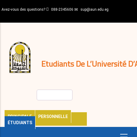
Aller
Avez-vous des questions?
088-2345606
sup@aun.edu.eg
au
contenu
N-
principal
Home
Règlements
&
décisions
Expatriés
Journal
Etudiants De L’Université D’
Rechercher
PRINCIPALE
PERSONNELLE
ÉTUDIANTS