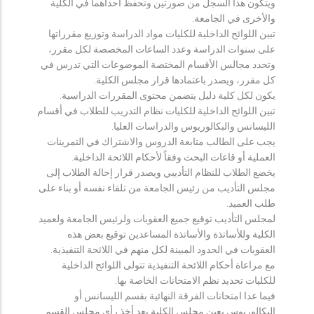
ويتكون هذا السجل من صورتين وتحفظ احداهما في الكلية
والأخرى في الجامعة.
تبين اللوائح الداخلية للكليات مواد الدراسة وتوزيع مقرراتها
على سنوات الدراسة وعدد الساعات المخصصة لكل مقرر،
وتحدد مجالس الأقسام المختصة الموضوعات التي تدرس في
كل مقرر، ويصدر باعتمادها قرار مجلس الكلية.
يكون لكل كلية دليل يتضمن محتوى المقررات الدراسية.
تبين اللوائح الداخلية للكليات نظام التدريب للطلاب في أقسام
الليسانس والبكالوريوس والدراسات العليا.
يجب على الطالب متابعة الدروس والاشتراك في التمرينات
العملية أو قاعات البحث وفقاً لأحكام اللائحة الداخلية.
يخضع الطلاب للنظام التأديبي ويصدر قرار إحالة الطلاب إلى
مجلس التأديب من رئيس الجامعة من تلقاء نفسه أو بناء على
طلب العميد.
لمجلس التأديب توقيع جميع العقوبات ولرئيس الجامعة ولعميد
الكلية وللأساتذة والأساتذة المساعدين توقيع بعض هذه
العقوبات في الحدود المبينة لكل منهم في اللائحة التنفيذية.
مع مراعاة أحكام اللائحة التنفيذية تتولى اللوائح الداخلية
للكليات تحديد نظم الامتحانات الخاصة بها.
فيما عدا امتحانات الفرقة النهائية بقسم الليسانس أو
البكالوريوس يعين مجلس الكلية بعد أخذ رأي مجلس القسم