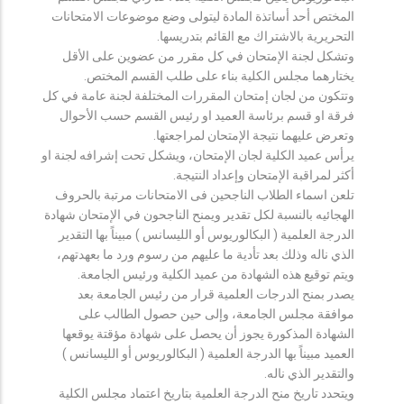
المختص أحد أساتذة المادة ليتولى وضع موضوعات الامتحانات
التحريرية بالاشتراك مع القائم بتدريسها.
وتشكل لجنة الإمتحان في كل مقرر من عضوين على الأقل
يختارهما مجلس الكلية بناء على طلب القسم المختص.
وتتكون من لجان إمتحان المقررات المختلفة لجنة عامة في كل
فرقة او قسم برئاسة العميد او رئيس القسم حسب الأحوال
وتعرض عليهما نتيجة الإمتحان لمراجعتها.
يرأس عميد الكلية لجان الإمتحان، ويشكل تحت إشرافه لجنة او
أكثر لمراقبة الإمتحان وإعداد النتيجة.
تلعن اسماء الطلاب الناجحين فى الامتحانات مرتبة بالحروف
الهجائيه بالنسبة لكل تقدير ويمنح الناجحون في الإمتحان شهادة
الدرجة العلمية ( البكالوريوس أو الليسانس ) مبيناً بها التقدير
الذي ناله وذلك بعد تأدية ما عليهم من رسوم ورد ما بعهدتهم،
ويتم توقيع هذه الشهادة من عميد الكلية ورئيس الجامعة.
يصدر بمنح الدرجات العلمية قرار من رئيس الجامعة بعد
موافقة مجلس الجامعة، وإلى حين حصول الطالب على
الشهادة المذكورة يجوز أن يحصل على شهادة مؤقتة يوقعها
العميد مبيناً بها الدرجة العلمية ( البكالوريوس أو الليسانس )
والتقدير الذي ناله.
ويتحدد تاريخ منح الدرجة العلمية بتاريخ اعتماد مجلس الكلية