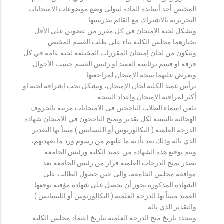
المختص أحد أساتذة المادة ليتولى وضع موضوعات الامتحانات
التحريرية بالاشتراك مع القائم بتدريسها.
وتشكل لجنة الإمتحان في كل مقرر من عضوين على الأقل
يختارهما مجلس الكلية بناء على طلب القسم المختص.
وتتكون من لجان إمتحان المقررات المختلفة لجنة عامة في كل
فرقة او قسم برئاسة العميد او رئيس القسم حسب الأحوال
وتعرض عليهما نتيجة الإمتحان لمراجعتها.
يرأس عميد الكلية لجان الإمتحان، ويشكل تحت إشرافه لجنة او
أكثر لمراقبة الإمتحان وإعداد النتيجة.
تلعن اسماء الطلاب الناجحين فى الامتحانات مرتبة بالحروف
الهجائيه بالنسبة لكل تقدير ويمنح الناجحون في الإمتحان شهادة
الدرجة العلمية ( البكالوريوس أو الليسانس ) مبيناً بها التقدير
الذي ناله وذلك بعد تأدية ما عليهم من رسوم ورد ما بعهدتهم،
ويتم توقيع هذه الشهادة من عميد الكلية ورئيس الجامعة.
يصدر بمنح الدرجات العلمية قرار من رئيس الجامعة بعد
موافقة مجلس الجامعة، وإلى حين حصول الطالب على
الشهادة المذكورة يجوز أن يحصل على شهادة مؤقتة يوقعها
العميد مبيناً بها الدرجة العلمية ( البكالوريوس أو الليسانس )
والتقدير الذي ناله.
ويتحدد تاريخ منح الدرجة العلمية بتاريخ اعتماد مجلس الكلية