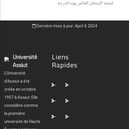
لنتيجة الإمتحان الخاص بهذه الدرجة.
Dernière mise à jour: April 4, 2024
Liens
Université
Rapides
Assiut
L'Université
d'Assiut a été
">
">
créée en octobre
1957 à Assiut. Elle
">
">
considère comme
la première
">
">
université de Haute