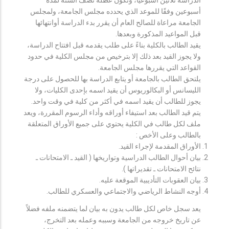
أسبوعين وفقًا للموعد الذي يحدده مجلس الجامعة، ولمجلس
الجامعة مراعاة للصالح العام أن يقرر بدء الدراسة أوانتهائها
قبل المواعيد المذكورة وبعدها.
يقيد الطالب بالكلية بناءً على طلب يقدمه قبل افتتاح الدراسة،
ولا يجوز القيد بعد ذلك إلا بترخيص من مجلس الكلية في حدود
القواعد التي يقررها مجلس الجامعة.
يلتحق الطالب بالجامعة أو يتابع الدراسة بها للحصول على درجة
الليسانس أو البكالوريوس أن يقيد اسمه بإحدى الكليات، ولا
يجوز للطالب أن يقيد اسمه في أكثر من كلية في وقت واحد.
يتم قيد الطالب بعد استيفاء أوراقه وأداء الرسوم المقررة، ويعد
ملف لكل طالب في الكلية يحتوي على جميع الأوراق المتعلقة
بالطالب وعلى الأخص :
الأوراق المقدمة لإجراء القيد.
بيان أحوال الطالب الدراسية وتواريخها ( القيد ـ الامتحانات ـ
نتائح الامتحانات ـ تقديراتها ).
بيان العقوبات التأديبية الموقعة عليه.
أوجه النشاط الرياضي والاجتماعي والعسكري للطالب.
يعد سجل خاص لكل طالب يدون به بيان لما يتضمنه ملفه فضلاً
عن تاريخ خروجه من الجامعة وسببه وعمله بعد التخرج،