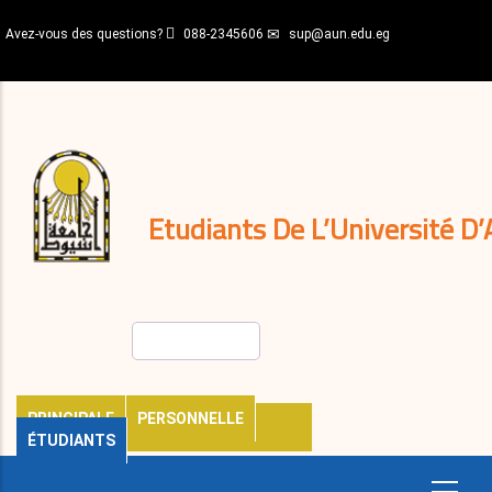
Aller
Avez-vous des questions?
088-2345606
sup@aun.edu.eg
au
contenu
N-
principal
Home
Règlements
&
décisions
Expatriés
Journal
Etudiants De L’Université D’
Rechercher
PRINCIPALE
PERSONNELLE
ÉTUDIANTS