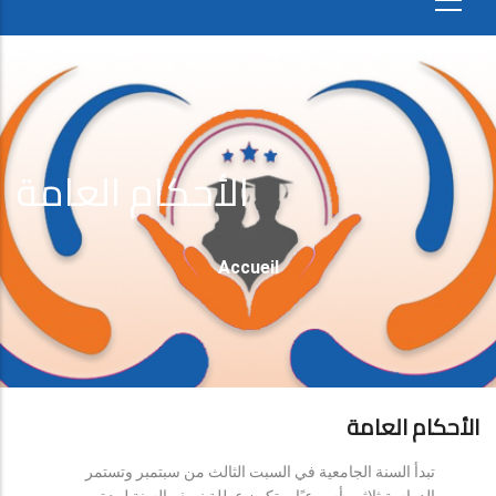
الأحكام العامة
Fil
Accueil
D'Ariane
الأحكام العامة
تبدأ السنة الجامعية في السبت الثالث من سبتمبر وتستمر
الدراسة ثلاثين أسبوعيًا، وتكون عطلة نصف السنة لمدة