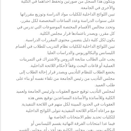
ويتكون هذا السجل من صورتين وتحفظ احداهما في الكلية
والأخرى في الجامعة.
تبين اللوائح الداخلية للكليات مواد الدراسة وتوزيع مقرراتها
على سنوات الدراسة وعدد الساعات المخصصة لكل مقرر،
وتحدد مجالس الأقسام المختصة الموضوعات التي تدرس في
كل مقرر، ويصدر باعتمادها قرار مجلس الكلية.
يكون لكل كلية دليل يتضمن محتوى المقررات الدراسية.
تبين اللوائح الداخلية للكليات نظام التدريب للطلاب في أقسام
الليسانس والبكالوريوس والدراسات العليا.
يجب على الطالب متابعة الدروس والاشتراك في التمرينات
العملية أو قاعات البحث وفقاً لأحكام اللائحة الداخلية.
يخضع الطلاب للنظام التأديبي ويصدر قرار إحالة الطلاب إلى
مجلس التأديب من رئيس الجامعة من تلقاء نفسه أو بناء على
طلب العميد.
لمجلس التأديب توقيع جميع العقوبات ولرئيس الجامعة ولعميد
الكلية وللأساتذة والأساتذة المساعدين توقيع بعض هذه
العقوبات في الحدود المبينة لكل منهم في اللائحة التنفيذية.
مع مراعاة أحكام اللائحة التنفيذية تتولى اللوائح الداخلية
للكليات تحديد نظم الامتحانات الخاصة بها.
فيما عدا امتحانات الفرقة النهائية بقسم الليسانس أو
البكالوريوس يعين مجلس الكلية بعد أخذ رأي مجلس القسم