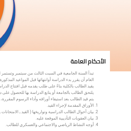
الأحكام العامة
تبدأ السنة الجامعية في السبت الثالث من سبتمبر وتستمر 
العام أن يقرر بدء الدراسة أوانتهائها قبل المواعيد المذكورة 
يقيد الطالب بالكلية بناءً على طلب يقدمه قبل افتتاح الدر
يلتحق الطالب بالجامعة أو يتابع الدراسة بها للحصول على 
يتم قيد الطالب بعد استيفاء أوراقه وأداء الرسوم المقررة
الأوراق المقدمة لإجراء القيد.
بيان أحوال الطالب الدراسية وتواريخها ( القيد ـ الامتحانات ـ ن
بيان العقوبات التأديبية الموقعة عليه.
أوجه النشاط الرياضي والاجتماعي والعسكري للطالب.