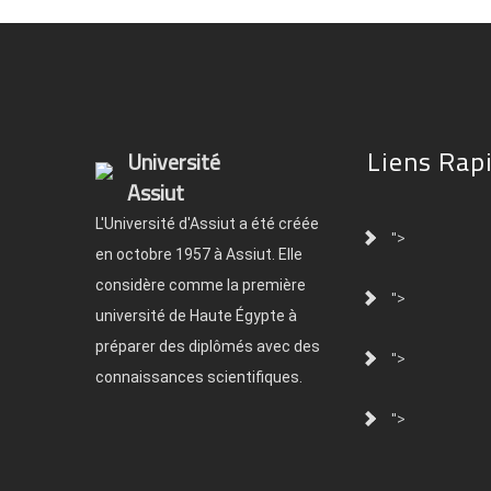
Liens Rap
Université
Assiut
L'Université d'Assiut a été créée
">
en octobre 1957 à Assiut. Elle
considère comme la première
">
université de Haute Égypte à
préparer des diplômés avec des
">
connaissances scientifiques.
">