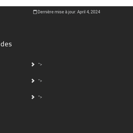
Dernière mise à jour: April 4, 2024
ides
">
">
">