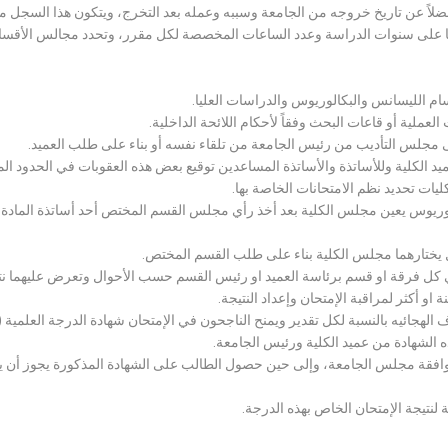
لاً عن تاريخ خروجه من الجامعة وسببه وعمله بعد التخرج، ويتكون هذا السجل م
رراتها على سنوات الدراسة وعدد الساعات المخصصة لكل مقرر، وتحدد مجالس الأ
سام الليسانس والبكالوريوس والدراسات العليا.
ملية أو قاعات البحث وفقاً لأحكام اللائحة الداخلية.
لى مجلس التأديب من رئيس الجامعة من تلقاء نفسه أو بناء على طلب العميد.
 الكلية وللأساتذة والأساتذة المساعدين توقيع بعض هذه العقوبات في الحدود المبين
لكليات تحديد نظم الامتحانات الخاصة بها.
بكالوريوس يعين مجلس الكلية بعد أخذ رأي مجلس القسم المختص أحد أساتذة المادة
يختارهما مجلس الكلية بناء على طلب القسم المختص.
 كل فرقة او قسم برئاسة العميد او رئيس القسم حسب الأحوال وتعرض عليهما نتيج
و أكثر لمراقبة الإمتحان وإعداد النتيجة.
هجائيه بالنسبة لكل تقدير ويمنح الناجحون في الإمتحان شهادة الدرجة العلمية ( الب
ذه الشهادة من عميد الكلية ورئيس الجامعة.
افقة مجلس الجامعة، وإلى حين حصول الطالب على الشهادة المذكورة يجوز أن يحصل
 لنتيجة الإمتحان الخاص بهذه الدرجة.