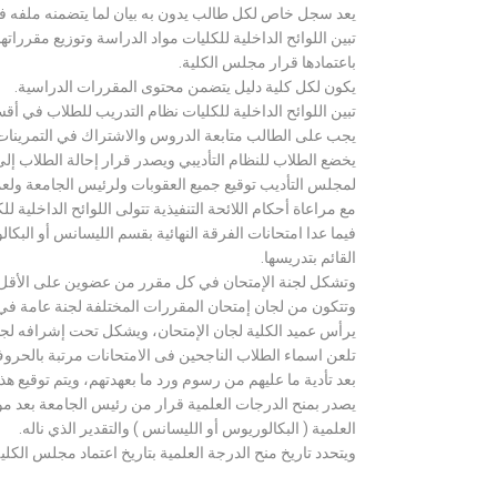
يعد سجل خاص لكل طالب يدون به بيان لما يتضمنه ملفه فض
تبين اللوائح الداخلية للكليات مواد الدراسة وتوزيع مق
باعتمادها قرار مجلس الكلية.
يكون لكل كلية دليل يتضمن محتوى المقررات الدراسية.
تبين اللوائح الداخلية للكليات نظام التدريب للطلاب في أق
يجب على الطالب متابعة الدروس والاشتراك في التمرينات الع
يخضع الطلاب للنظام التأديبي ويصدر قرار إحالة الطلاب إ
لمجلس التأديب توقيع جميع العقوبات ولرئيس الجامعة ولعميد
مع مراعاة أحكام اللائحة التنفيذية تتولى اللوائح الداخلية ل
فيما عدا امتحانات الفرقة النهائية بقسم الليسانس أو ال
القائم بتدريسها.
وتشكل لجنة الإمتحان في كل مقرر من عضوين على الأقل 
وتتكون من لجان إمتحان المقررات المختلفة لجنة عامة في
يرأس عميد الكلية لجان الإمتحان، ويشكل تحت إشرافه لجنة ا
تلعن اسماء الطلاب الناجحين فى الامتحانات مرتبة بالحروف ال
بعد تأدية ما عليهم من رسوم ورد ما بعهدتهم، ويتم توقيع ه
يصدر بمنح الدرجات العلمية قرار من رئيس الجامعة بعد مو
العلمية ( البكالوريوس أو الليسانس ) والتقدير الذي ناله.
ويتحدد تاريخ منح الدرجة العلمية بتاريخ اعتماد مجلس الكلية