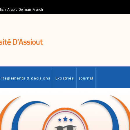
lish
Arabic
German
French
sité D’Assiout
Règlements & décisions
Expatriés
Journal